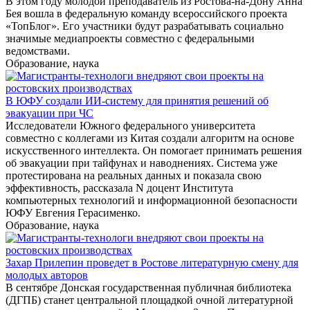
В этом году молодой преподаватель из Ростова-на-Дону Анна
Бея вошла в федеральную команду всероссийского проекта
«ТопБлог». Его участники будут разрабатывать социально
значимые медиапроекты совместно с федеральными
ведомствами.
Образование, наука
В ЮФУ создали ИИ-систему для принятия решений об
эвакуации при ЧС
Исследователи Южного федерального университета
совместно с коллегами из Китая создали алгоритм на основе
искусственного интеллекта. Он помогает принимать решения
об эвакуации при тайфунах и наводнениях. Система уже
протестирована на реальных данных и показала свою
эффективность, рассказала N доцент Института
компьютерных технологий и информационной безопасности
ЮФУ Евгения Герасименко.
Образование, наука
Захар Прилепин проведет в Ростове литературную смену для
молодых авторов
В сентябре Донская государственная публичная библиотека
(ДГПБ) станет центральной площадкой очной литературной