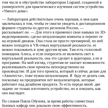
том числе в обустройстве лаборатории Legrand, созданной в
университете для практического изучения систем устройства
«Умного дома»:
— Лаборатория действительно очень хорошая, и моя идея
заключалась в том, чтобы ее смогли увидеть в дистанционном
формате студенты из других регионов России, —
рассказывает он. — Для этого я применил свои навыки по 3D-
моделированию, сделал визуализацию комнаты и перенес ее
на игровой движок. Она стала не просто трехмерной, по ней
можно походить в VR-очках виртуальной реальности, ее
можно показывать в зуме другим вузам. Там есть голосовой
помощник Алиса, и если попросить ее включить свет в
виртуальной реальности, она это сделает в аудитории, а не в
программе. На мой взгляд, студентам не хватает возможности
реализовывать свои проекты непосредственно на
производстве. И для того проекта, который я сейчас делаю для
«Авиатеста», тоже нужна визуализация. Я буду ее делать сам,
поскольку на предприятии нет визуализаторов, которые
работают над дизайном продукта. То есть передо мной две
задачи: не только изготовить устройство, но и показать, как
оно выглядит.
По словам Павла Обухова, за время работы совместных
базовых кафедр они доказали свою эффективность.