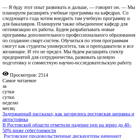
— Я буду этот опыт развивать и дальше, — говорит он. — Мы
планируем расширять учебные программы на кафедрах. Со
следующего года хотим внедрить там учебную программу и
для бакалавров. Планируем также объединение кафедр для
оптимизации их работы. Будем разрабатывать новые
программы дополнительного профессионального образования
по созданию смарт-систем. Обучиться по этим программам
смогут как студенты университета, так и преподаватели и все
желающие. И это не предел. Мы будем расширять спектр
предприятий для сотрудничества, развивать целевую
подготовку и совместную научно-исследовательскую работу.
Просмотров: 2514
Самое читаемое
за
сутки
сутки
неделю
месяц
Задержанный рассказал, как загорелись ростовская заправка и
автостоянка
В Ростовской области отметили падение цен на зерно до 40–
50% ниже себестоимости
Ростовские продовольственные дискаунтеры начинают