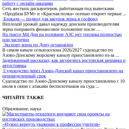
работу с онлайн-заказами
Сеть жестких дискаунтеров, работающая под вывесками
«Продбаза БУМ» и «Красная полка» осенью откроет первые
...
Блокада — подвод для закупок зерна в госфонд
Неплохой урожай давал надежду донским производителям
зерна поправить финансовое положение после
...
На трассе М4 Дон на половине АЗС нет топлива полностью
или частично
Экспорт зерна по Дону остановлен
В самом начале сельхозсезона 2026/2027 судоходство по
Азово-Донскому морскому каналу приостановлено из-за
...
Задержанный рассказал, как загорелись ростовская заправка и
автостоянка
Судоходство через Азово-Донской канал приостановлено на
неопределенный срок
Судоходство по Азово-Донскому каналу приостановлено с 10
июля в связи с атаками беспилотников на суда
...
ЧИТАЙТЕ ТАКЖЕ
Образование, наука
«Нужно вернуть уважение к профессии учителя»