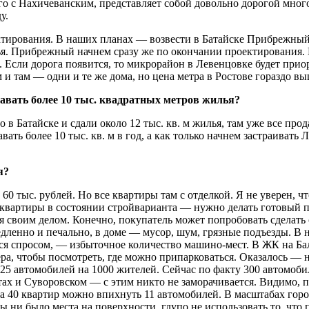
ого с Нахичеванским, представляет собой довольно дорогой мног
у.
ктирования. В наших планах — возвести в Батайске Прибрежный 
ья. Прибрежный начнем сразу же по окончании проектирования. К
д. Если дорога появится, то микрорайон в Левенцовке будет при
там — одни и те же дома, но цена метра в Ростове гораздо вы­
давать более 10 тыс. квадратных метров жилья?
 в Батайске и сдали около 12 тыс. кв. м жилья, там уже все про
ать более 10 тыс. кв. м в год, а как только начнем застраивать
я?
60 тыс. рублей. Но все квартиры там с отделкой. Я не уверен, что
 квартиры в состоянии стройварианта — нужно делать готовый 
своим делом. Конечно, покупатель может попробовать сделать от
едленно и печально, в доме — мусор, шум, грязные подъезды. В
ся спросом, — избыточное количество машино-мест. В ЖК на Ба
ера, чтобы посмотреть, где можно припарковаться. Оказалось — не
25 автомобилей на 1000 жителей. Сейчас по факту 300 автомобил
х и Суворовском — с этим никто не заморачивается. Видимо, по
40 квартир можно впихнуть 11 автомобилей. В масштабах города
 ни было места на поверхности, глупо не использовать то, что 