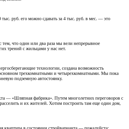
ыс. руб. его можно сдавать за 4 тыс. руб. в мес. — это
 тем, что один или два раза мы вели непрерывное
гих трений с жильцами у нас нет.
нергосберегающие технологии, создана возможность
 в основном трехкомнатными и четырехкомнатными. Мы пока
овневую подземную автостоянку.
кта — «Шляпная фабрика». Путем многолетних переговоров с
асселить и их жителей. Хотим построить там еще один дом,
ная квартира в состоянии стройварианта — пожалуйста: