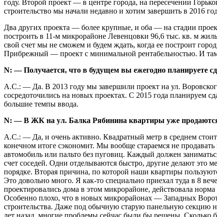
году. Второй проект — в центре города, на пересечении Горьк
строительство мы начали недавно и хотим завершить в 2016 год
Два других проекта — более крупные, и оба — на стадии прое
построить в 11-м микрорайоне Левенцовки 96,6 тыс. кв. м жил
свой счет мы не сможем и будем ждать, когда ее построит горо
Прибрежный — проект с минимальной рентабельностью. И там и 
N: — Получается, что в будущем вы ежегодно планируете с
А.С.: — Да. В 2013 году мы завершили проект на ул. Воровского
сосредоточились на новых проектах. С 2015 года планируем сдав
большие темпы ввода.
N: — В ЖК на ул. Балка Рябинина квартиры уже продаютс
А.С.: — Да, и очень активно. Квадратный метр в среднем стоит 
конечном итоге сэкономит. Мы вообще стараемся не продавать
автомобиль или пальто без пуговиц. Каждый должен заниматься 
счет соседей. Одни отделываются быстро, другие делают это м
порядке. Вторая причина, по которой наши квартиры пользуют
Это довольно много. Я как-то специально приехал туда в 8 веч
проектировались дома в этом микрорайоне, действовала норма 
Особенно плохо, что в новых микрорайонах — Западных Ворота
строительства. Даже под обычную старую панельную секцию на 
лет назад, многие проблемы сейчас были бы решены. Сколько бы