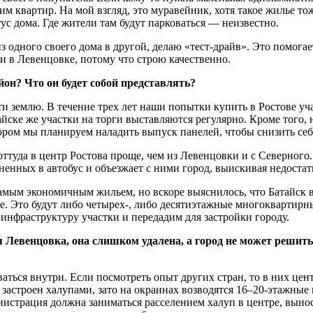
 квартир. На мой взгляд, это муравейник, хотя такое жилье тож
атус дома. Где жители там будут парковаться — неизвестно.
з одного своего дома в другой, делаю «тест-драйв». Это помога
 и в Левенцовке, потому что строю качественно.
н? Что он будет собой представлять?
сти землю. В течение трех лет наши попытки купить в Ростове 
айске же участки на торги выставляются регулярно. Кроме того, 
ром мы планируем наладить выпуск панелей, чтобы снизить себ
туда в центр Ростова проще, чем из Левенцовки и с Северного. 
нных в автобус и объезжает с ними город, выискивая недостатк
самым экономичным жильем, но вскоре выяснилось, что Батайск в
ве. Это будут либо четырех-, либо десятиэтажные многоквартирн
инфраструктуру участки и передадим для застройки городу.
я Левенцовка, она слишком удалена, а город не может решит
ваться внутри. Если посмотреть опыт других стран, то в них ц
а застроен халупами, зато на окраинах возводятся 16–20-этажны
инистрация должна заниматься расселением халуп в цент­ре, вы