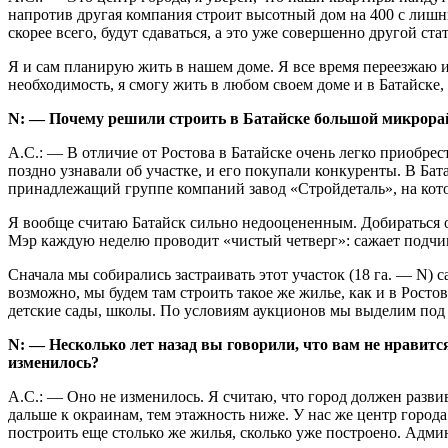
напротив другая компания строит высотный дом на 400 с лишним
скорее всего, будут сдаваться, а это уже совершенно другой ст
Я и сам планирую жить в нашем доме. Я все время переезжаю и
необходимость, я смогу жить в любом своем доме и в Батайске,
N: — Почему решили строить в Батайске большой микрорайо
А.С.: — В отличие от Ростова в Батайске очень легко приобре
поздно узнавали об участке, и его покупали конкуренты. В Бат
принадлежащий группе компаний завод «Стройдеталь», на кото
Я вообще считаю Батайск сильно недооцененным. Добираться от
Мэр каждую неделю проводит «чистый четверг»: сажает подчине
Сначала мы собирались застраивать этот участок (18 га. — N) 
возможно, мы будем там строить такое же жилье, как и в Росто
детские сады, школы. По условиям аукционов мы выделим под 
N: — Несколько лет назад вы говорили, что вам не нравитс
изменилось?
А.С.: — Оно не изменилось. Я считаю, что город должен разви
дальше к окраинам, тем этажность ниже. У нас же центр город
построить еще столько же жилья, сколько уже построено. Адм