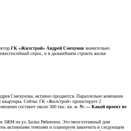
ектор
ГК «Жилстрой» Андрей Смехунов
значительно
атежеспособный спрос, и в дальнейшем строить жилье
ндрея Смехунова, активно продаются. Параллельно компания
ые квартиры. Сейчас ГК «Жилстрой» проектирует 2
омпании составит около 300 тыс. кв. м.
N: — Какой проект из
н в ЗЖМ на ул. Балка Рябинина. Это многоэтажный дом
очень активными темпами и планируем закончить в следующем