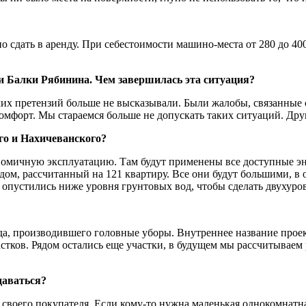
 сдать в аренду. При себестоимости машино-места от 280 до 400 т
и Балки Рябинина. Чем завершилась эта ситуация?
их претензий больше не высказывали. Были жалобы, связанные с
комфорт. Мы стараемся больше не допускать таких ситуаций. Дру
го и Нахичеванского?
кономичную эксплуатацию. Там будут применены все доступные э
 дом, рассчитанный на 121 квартиру. Все они будут большими,
м опустились ниже уровня грунтовых вод, чтобы сделать двухур
да, производившего головные уборы. Внутреннее название прое
ков. Рядом остались еще участки, в будущем мы рассчитываем р
даваться?
т своего покупателя. Если кому-то нужна маленькая однокомнат