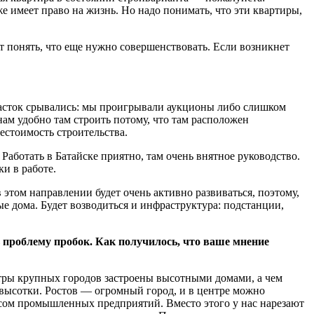
е имеет право на жизнь. Но надо понимать, что эти квартиры,
ет понять, что еще нужно совершенствовать. Если возникнет
участок срывались: мы проигрывали аукционы либо слишком
нам удобно там строить потому, что там расположен
естоимость строительства.
Работать в Батайске приятно, там очень внятное руководство.
и в работе.
 этом направлении будет очень активно развиваться, поэтому,
ые дома. Будет возводиться и инфраструктура: подстанции,
ь проблему пробок. Как получилось, что ваше мнение
ентры крупных городов застроены высотными домами, а чем
е высотки. Ростов — огромный город, и в центре можно
носом промышленных предприятий. Вместо этого у нас нарезают