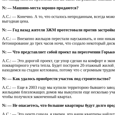
N: — Машино-места хорошо продаются?
А.С.: — Конечно. А то, что осталось непроданным, всегда можно
выгодная цена.
N: — Год назад жители ЗЖМ протестовали против застройк
А.С.: — Внезапно жильцов перестали науськивать, и они никак
бетонирование до трех часов ночи, что создало некоторый дис
N: — Что представляет собой проект на пересечении Горько
А.С.: — Это дорогой проект, где упор сделан на комфорт и э
поквартирного учета тепла. Будет построен 20-этажный жилой
находимся на стадии котлована, потому что с огромным трудо
N: — Как удалось приобрести участок под строительство?
А.С.: — Еще в 2003 году мы купили территорию бывшего заво
жильцами близлежащих домов мы выкупили еще несколько участ
чтобы получился законченный квартал.
N: — Не опасаетесь, что большие квартиры будут долго про
А.С.: — Это центр города, я уверен, что наши квартиры найду