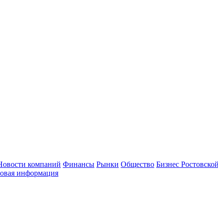
Новости компаний
Финансы
Рынки
Общество
Бизнес Ростовской
овая информация