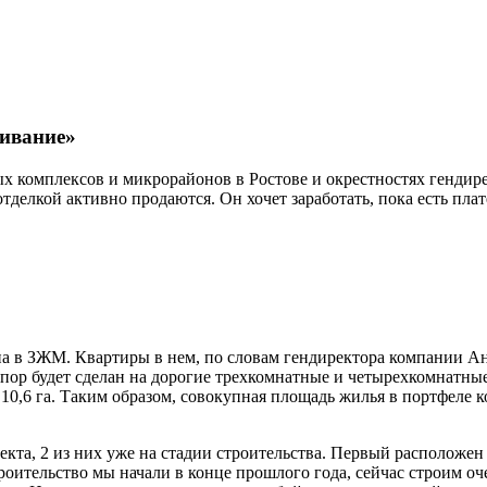
ивание»
ых комплексов и микрорайонов в Ростове и окрестностях гендир
отделкой активно продаются. Он хочет заработать, пока есть пл
на в ЗЖМ. Квартиры в нем, по словам гендиректора компании А
 упор будет сделан на дорогие трехкомнатные и четырехкомнатн
 10,6 га. Таким образом, совокупная площадь жилья в портфеле к
екта, 2 из них уже на стадии строительства. Первый расположе
троительство мы начали в конце прошлого года, сейчас строим 