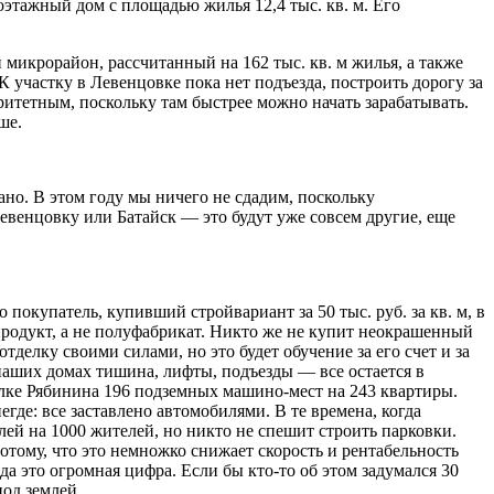
оэтажный дом с площадью жилья 12,4 тыс. кв. м. Его
микрорайон, рассчитанный на 162 тыс. кв. м жилья, а также
 участку в Левенцовке пока нет подъезда, построить дорогу за
оритетным, поскольку там быстрее можно начать зарабатывать.
ше.
дано. В этом году мы ничего не сдадим, поскольку
 Левенцовку или Батайск — это будут уже совсем другие, еще
 покупатель, купивший стройвариант за 50 тыс. руб. за кв. м, в
продукт, а не полуфабрикат. Никто же не купит неокрашенный
делку своими силами, но это будет обучение за его счет и за
 наших домах тишина, лифты, подъезды — все остается в
лке Рябинина 196 подземных машино-мест на 243 квартиры.
где: все заставлено автомобилями. В те времена, когда
ей на 1000 жителей, но никто не спешит строить парковки.
тому, что это немножко снижает скорость и рентабельность
 это огромная цифра. Если бы кто-то об этом задумался 30
под землей.