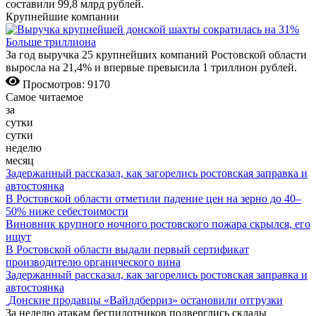
составили 99,8 млрд рублей.
Крупнейшие компании
Больше триллиона
За год выручка 25 крупнейших компаний Ростовской области
выросла на 21,4% и впервые превысила 1 триллион рублей.
Просмотров: 9170
Самое читаемое
за
сутки
сутки
неделю
месяц
Задержанный рассказал, как загорелись ростовская заправка и
автостоянка
В Ростовской области отметили падение цен на зерно до 40–
50% ниже себестоимости
Виновник крупного ночного ростовского пожара скрылся, его
ищут
В Ростовской области выдали первый сертификат
производителю органического вина
Задержанный рассказал, как загорелись ростовская заправка и
автостоянка
Донские продавцы «Вайлдберриз» остановили отгрузки
За неделю атакам беспилотников подверглись склады