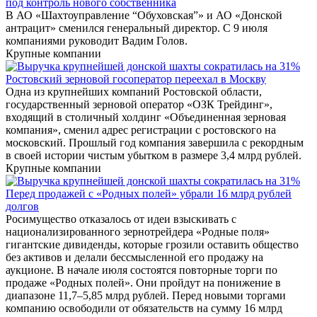
под контроль нового собственника
В АО «Шахтоуправление “Обуховская”» и АО «Донской
антрацит» сменился генеральный директор. С 9 июля
компаниями руководит Вадим Голов.
Крупные компании
Ростовский зерновой госоператор переехал в Москву
Одна из крупнейших компаний Ростовской области,
государственный зерновой оператор «ОЗК Трейдинг»,
входящий в столичный холдинг «Объединенная зерновая
компания», сменил адрес регистрации с ростовского на
московский. Прошлый год компания завершила с рекордным
в своей истории чистым убытком в размере 3,4 млрд рублей.
Крупные компании
Перед продажей с «Родных полей» убрали 16 млрд рублей
долгов
Росимущество отказалось от идеи взыскивать с
национализированного зернотрейдера «Родные поля»
гигантские дивиденды, которые грозили оставить общество
без активов и делали бессмысленной его продажу на
аукционе. В начале июля состоятся повторные торги по
продаже «Родных полей». Они пройдут на понижение в
диапазоне 11,7–5,85 млрд рублей. Перед новыми торгами
компанию освободили от обязательств на сумму 16 млрд