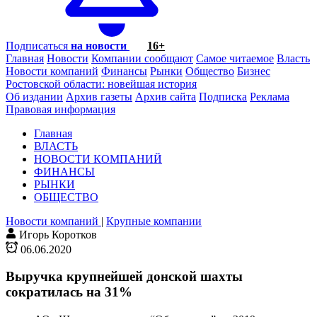
Подписаться
на новости
16+
Главная
Новости
Компании сообщают
Самое читаемое
Власть
Новости компаний
Финансы
Рынки
Общество
Бизнес
Ростовской области: новейшая история
Об издании
Архив газеты
Архив сайта
Подписка
Реклама
Правовая информация
Главная
ВЛАСТЬ
НОВОСТИ КОМПАНИЙ
ФИНАНСЫ
РЫНКИ
ОБЩЕСТВО
Новости компаний
|
Крупные компании
Игорь Коротков
06.06.2020
Выручка крупнейшей донской шахты
сократилась на 31%