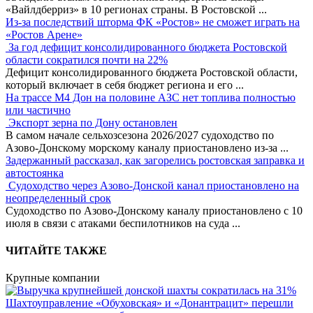
«Вайлдберриз» в 10 регионах страны. В Ростовской
...
Из-за последствий шторма ФК «Ростов» не сможет играть на
«Ростов Арене»
За год дефицит консолидированного бюджета Ростовской
области сократился почти на 22%
Дефицит консолидированного бюджета Ростовской области,
который включает в себя бюджет региона и его
...
На трассе М4 Дон на половине АЗС нет топлива полностью
или частично
Экспорт зерна по Дону остановлен
В самом начале сельхозсезона 2026/2027 судоходство по
Азово-Донскому морскому каналу приостановлено из-за
...
Задержанный рассказал, как загорелись ростовская заправка и
автостоянка
Судоходство через Азово-Донской канал приостановлено на
неопределенный срок
Судоходство по Азово-Донскому каналу приостановлено с 10
июля в связи с атаками беспилотников на суда
...
ЧИТАЙТЕ ТАКЖЕ
Крупные компании
Шахтоуправление «Обуховская» и «Донантрацит» перешли