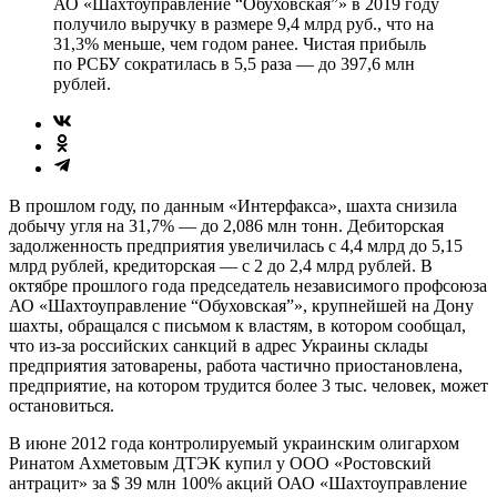
АО «Шахтоуправление “Обуховская”» в 2019 году
получило выручку в размере 9,4 млрд руб., что на
31,3% меньше, чем годом ранее. Чистая прибыль
по РСБУ сократилась в 5,5 раза — до 397,6 млн
рублей.
В прошлом году, по данным «Интерфакса», шахта снизила
добычу угля на 31,7% — до 2,086 млн тонн. Дебиторская
задолженность предприятия увеличилась с 4,4 млрд до 5,15
млрд рублей, кредиторская — с 2 до 2,4 млрд рублей. В
октябре прошлого года председатель независимого профсоюза
АО «Шахтоуправление “Обуховская”», крупнейшей на Дону
шахты, обращался с письмом к властям, в котором сообщал,
что из-за российских санкций в адрес Украины склады
предприятия затоварены, работа частично приостановлена,
предприятие, на котором трудится более 3 тыс. человек, может
остановиться.
В июне 2012 года контролируемый украинским олигархом
Ринатом Ахметовым ДТЭК купил у ООО «Ростовский
антрацит» за $ 39 млн 100% акций ОАО «Шахтоуправление