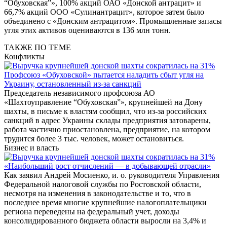
“Обуховская”», 100% акций ОАО «Донской антрацит» и
66,7% акций ООО «Сулинантрацит», которое затем было
объединено с «Донским антрацитом». Промышленные запасы
угля этих активов оцениваются в 136 млн тонн.
ТАКЖЕ ПО ТЕМЕ
Конфликты
Профсоюз «Обуховской» пытается наладить сбыт угля на
Украину, остановленный из-за санкций
Председатель независимого профсоюза АО
«Шахтоуправление “Обуховская”», крупнейшей на Дону
шахты, в письме к властям сообщил, что из-за российских
санкций в адрес Украины склады предприятия затоварены,
работа частично приостановлена, предприятие, на котором
трудится более 3 тыс. человек, может остановиться.
Бизнес и власть
«Наибольший рост отчислений — в добывающей отрасли»
Как заявил Андрей Мосиенко, и. о. руководителя Управления
Федеральной налоговой службы по Ростовской области,
несмотря на изменения в законодательстве и то, что в
последнее время многие крупнейшие налогоплательщики
региона переведены на федеральный учет, доходы
консолидированного бюджета области выросли на 3,4% и