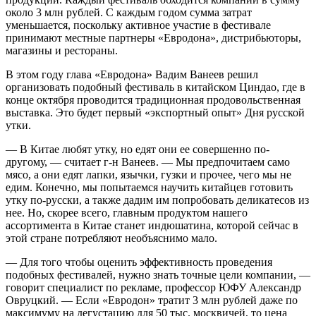
около 3 млн рублей. С каждым годом сумма затрат
уменьшается, поскольку активное участие в фестивале
принимают местные партнеры «Евродона», дистрибьюторы,
магазины и рестораны.
В этом году глава «Евродона» Вадим Ванеев решил
организовать подобный фестиваль в китайском Циндао, где в
конце октября проводится традиционная продовольственная
выставка. Это будет первый «экспортный опыт» Дня русской
утки.
— В Китае любят утку, но едят они ее совершенно по-
другому, — считает г-н Ванеев. — Мы предпочитаем само
мясо, а они едят лапки, язычки, гузки и прочее, чего мы не
едим. Конечно, мы попытаемся научить китайцев готовить
утку по-русски, а также дадим им попробовать деликатесов из
нее. Но, скорее всего, главным продуктом нашего
ассортимента в Китае станет индюшатина, которой сейчас в
этой стране потребляют необъяснимо мало.
— Для того чтобы оценить эффективность проведения
подобных фестивалей, нужно знать точные цели компании, —
говорит специалист по рекламе, профессор ЮФУ Александр
Овруцкий. — Если «Евродон» тратит 3 млн рублей даже по
максимуму на дегустацию для 50 тыс. москвичей, то цена