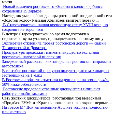
месяц
Новый владелец ростовского «Золотого колоса» добился
сохранения 15 ларьков
Наследник умершей владелицы ростовской кондитерской сети
«Золотой колос» Рамазан Абачараев выиграл первую
...
В Старочеркасской нашли крепостную стену XVIII века, но
сохранять не торопятся
В центре Старочеркасской во время подготовки к
строительству на участке, принадлежащем частному лицу
...
Экспертиза отклонила проект ростовской дороги — связки
Таганрогской и Доватора
Прокуратура продолжит изымать имущество экс-главы
ростовской налоговой инспекции
Задержанный рассказал, как загорелись ростовская заправка и
автостоянка
В сентябре ростовский прокурор получит дело о махинациях
застройщика на 1 млрд
В Ростовской области отметили падение цен на зерно до 40–
50% ниже себестоимости
Ростовские продовольственные дискаунтеры начинают
работу с онлайн-заказами
Сеть жестких дискаунтеров, работающая под вывесками
«Продбаза БУМ» и «Красная полка» осенью откроет первые
...
На трассе М4 Дон на половине АЗС нет топлива полностью
или частично