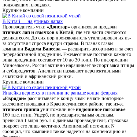
подходящих площадях.
Крупные компании
В Китай — на утиных лапах
Производитель утки
«Донстар»
организовал продажи
птичьих лап и язычков
в
Китай
, где эти части считаются
деликатесом. До сих пор производитель утилизировал их из-
за отсутствия спроса внутри страны. В планах главы
компании
Вадима Ванеева
— расширить ассортимент за счет
переработанной продукции. Ежемесячные поставки каждого
вида продукции составят от 10 до 30 тонн. По информации
Минсельхоза, Россия активно наращивает экспорт мяса птицы
и субпродуктов. Аналитики называют перспективными
азиатский и африканский рынки.
Крупные компании
Индейка вернется в птичник не раньше конца февраля
«Евродон»
рассчитывает к концу зимы начать повторное
заселение площадки в Красносулинском районе, где из-за
птичьего гриппа
уничтожили все
индюшиное поголовье
—
160 тыс. птиц. Ущерб, по предварительным оценкам,
превысил 1 млрд руб. По данным производителя, страховка
покроет его лишь частично. Анонимный источник N
сообщил, что компания также надеется на компенсацию из
бюджета.