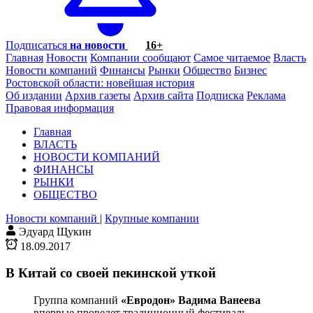
Подписаться
на новости
16+
Главная
Новости
Компании сообщают
Самое читаемое
Власть
Новости компаний
Финансы
Рынки
Общество
Бизнес
Ростовской области: новейшая история
Об издании
Архив газеты
Архив сайта
Подписка
Реклама
Правовая информация
Главная
ВЛАСТЬ
НОВОСТИ КОМПАНИЙ
ФИНАНСЫ
РЫНКИ
ОБЩЕСТВО
Новости компаний
|
Крупные компании
Эдуард Щукин
18.09.2017
В Китай со своей пекинской уткой
Группа компаний
«Евродон» Вадима Ванеева
впервые проведет традиционный фестиваль