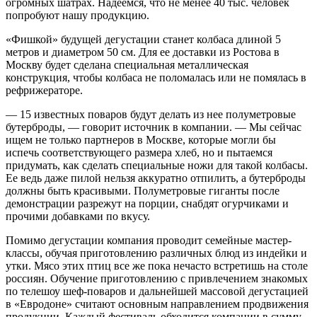
огромных шатрах. Надеемся, что не менее 40 тыс. человек
попробуют нашу продукцию.
«Фишкой» будущей дегустации станет колбаса длиной 5
метров и диаметром 50 см. Для ее доставки из Ростова в
Москву будет сделана специальная металлическая
конструкция, чтобы колбаса не поломалась или не помялась в
рефрижераторе.
— 15 известных поваров будут делать из нее полуметровые
бутерброды, — говорит источник в компании. — Мы сейчас
ищем не только партнеров в Москве, которые могли бы
испечь соответствующего размера хлеб, но и пытаемся
придумать, как сделать специальные ножи для такой колбасы.
Ее ведь даже пилой нельзя аккуратно отпилить, а бутерброды
должны быть красивыми. Полуметровые гиганты после
демонстрации разрежут на порции, снабдят огурчиками и
прочими добавками по вкусу.
Помимо дегустации компания проводит семейные мастер-
классы, обучая приготовлению различных блюд из индейки и
утки. Мясо этих птиц все же пока нечасто встретишь на столе
россиян. Обучение приготовлению с привлечением знакомых
по телешоу шеф-поваров и дальнейшей массовой дегустацией
в «Евродоне» считают основным направлением продвижения
продукции. Каждый фестиваль обходится компании в сумму