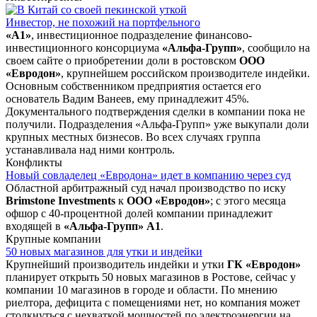
Инвестор, не похожий на портфельного
«А1»
, инвестиционное подразделение финансово-
инвестиционного консорциума
«Альфа-Групп»
, сообщило на
своем сайте о приобретении доли в ростовском
ООО
«Евродон»
, крупнейшем российском производителе индейки.
Основным собственником предприятия остается его
основатель Вадим Ванеев, ему принадлежит 45%.
Документального подтверждения сделки в компании пока не
получили. Подразделения «Альфа-Групп» уже выкупали доли
крупных местных бизнесов. Во всех случаях группа
устанавливала над ними контроль.
Конфликты
Новый совладелец «Евродона» идет в компанию через суд
Областной арбитражный суд начал производство по иску
Brimstone Investments
к
ООО «Евродон»
; с этого месяца
офшор с 40-процентной долей компании принадлежит
входящей в
«Альфа-Групп» А1
.
Крупные компании
50 новых магазинов для утки и индейки
Крупнейший производитель индейки и утки
ГК «Евродон»
планирует открыть 50 новых магазинов в Ростове, сейчас у
компании 10 магазинов в городе и области. По мнению
риелтора, дефицита с помещениями нет, но компания может
столкнуться с нехваткой мощностей по электроэнергии на