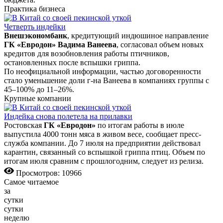
Практика бизнеса
Четверть индейки
Внешэкономбанк
, кредитующий индюшиное направление
ГК «Евродон» Вадима Ванеева
, согласовал объем новых
кредитов для возобновления работы птичников,
остановленных после вспышки гриппа.
По неофициальной информации, частью договоренности
стало уменьшение доли г-на Ванеева в компаниях группы с
45–100% до 11–26%.
Крупные компании
Индейка снова полетела на прилавки
Ростовская
ГК «Евродон»
по итогам работы в июле
выпустила 4000 тонн мяса в живом весе, сообщает пресс-
служба компании. До 7 июля на предприятии действовал
карантин, связанный со вспышкой гриппа птиц. Объем по
итогам июля сравним с прошлогодним, следует из релиза.
Просмотров: 10966
Самое читаемое
за
сутки
сутки
неделю