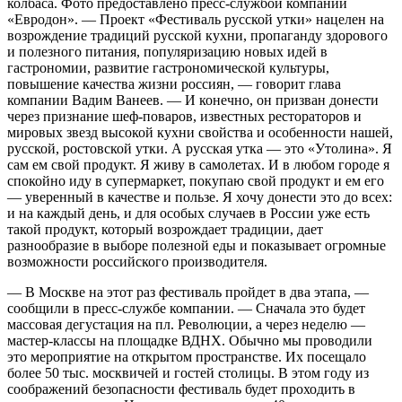
колбаса. Фото предоставлено пресс-службой компании
«Евродон». — Проект «Фестиваль русской утки» нацелен на
возрождение традиций русской кухни, пропаганду здорового
и полезного питания, популяризацию новых идей в
гастрономии, развитие гастрономической культуры,
повышение качества жизни россиян, — говорит глава
компании Вадим Ванеев. — И конечно, он призван донести
через признание шеф-поваров, известных рестораторов и
мировых звезд высокой кухни свойства и особенности нашей,
русской, ростовской утки. А русская утка — это «Утолина». Я
сам ем свой продукт. Я живу в самолетах. И в любом городе я
спокойно иду в супермаркет, покупаю свой продукт и ем его
— уверенный в качестве и пользе. Я хочу донести это до всех:
и на каждый день, и для особых случаев в России уже есть
такой продукт, который возрождает традиции, дает
разнообразие в выборе полезной еды и показывает огромные
возможности российского производителя.
— В Москве на этот раз фестиваль пройдет в два этапа, —
сообщили в пресс-службе компании. — Сначала это будет
массовая дегустация на пл. Революции, а через неделю —
мастер-классы на площадке ВДНХ. Обычно мы проводили
это мероприятие на открытом пространстве. Их посещало
более 50 тыс. москвичей и гостей столицы. В этом году из
соображений безопасности фестиваль будет проходить в