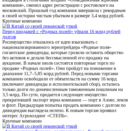
компания», сменил адрес регистрации с ростовского на
московский. Прошлый год компания завершила с рекордным
в своей истории чистым убытком в размере 3,4 млрд рублей.
Крупные компании
Перед продажей с «Родных полей» убрали 16 млрд рублей
долгов
Росимущество отказалось от идеи взыскивать с
национализированного зернотрейдера «Родные поля»
гигантские дивиденды, которые грозили оставить общество
без активов и делали бессмысленной его продажу на
аукционе. В начале июля состоятся повторные торги по
продаже «Родных полей». Они пройдут на понижение в
диапазоне 11,7–5,85 млрд рублей. Перед новыми торгами
компанию освободили от обязательств на сумму 16 млрд
(включают дивиденды и исполнительский сбор), остались
только долги по доначисленным таможенным пошлинам на
3,5 млрд. По сути, продается следующее имущество
прекратившей экспорт зерна компании — порт в Азове, земля
и флот. Предыдущая попытка продать компанию с долгом по
дивидендам выглядела нелепо. К новым торгам проявил
интерес Агрохолдинг «СТЕПЬ».
Крупные компании