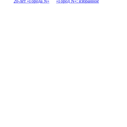
20-лет «Города N»
«Город N»: избранное