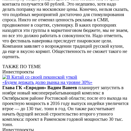
контакта получается 60 рублей. Это недешево, хотя надо
делать поправку на московские цены. Конечно, нельзя сказать,
что подобных мероприятий достаточно для стимулирования
спроса. Никто не отменял ценность рекламы в СМИ,
продвижение в соцетях, сувенирку. В каких пропорциях
находятся эти группы в маркетинговом бюджете, мы не знаем,
но все это должно работать в совокупности. Надо отметить,
что фестиваль наверняка преследует пиаровские цели.
Компания заявляет о возрождении традиций русской кухни,
да еще и вкусно кормит. Общественность не сможет такого не
оценить.
ТАКЖЕ ПО ТЕМЕ
Инвестпроекты
«Будем держать долю рынка на уровне 30%»
Глава ГК «Евродон» Вадим Ванеев
планирует запустить в
ноябре новый мясоперерабатывающий комплекс в
Октябрьском районе Ростовской области; после его выхода на
проектную мощность в 2016 году выпуск индейки увеличится
втрое — до 130 тыс. тонн в год. Он также рассчитывает
начать будущей весной строительство второго утиного
комплекса: проект в Раменском годовой мощностью 30 тыс.
тонн.
Инвестпроекты