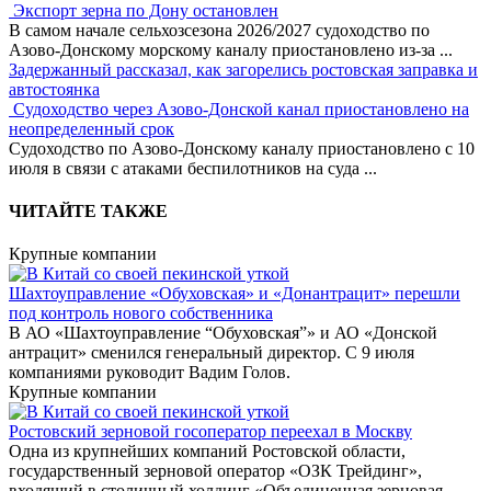
Экспорт зерна по Дону остановлен
В самом начале сельхозсезона 2026/2027 судоходство по
Азово-Донскому морскому каналу приостановлено из-за
...
Задержанный рассказал, как загорелись ростовская заправка и
автостоянка
Судоходство через Азово-Донской канал приостановлено на
неопределенный срок
Судоходство по Азово-Донскому каналу приостановлено с 10
июля в связи с атаками беспилотников на суда
...
ЧИТАЙТЕ ТАКЖЕ
Крупные компании
Шахтоуправление «Обуховская» и «Донантрацит» перешли
под контроль нового собственника
В АО «Шахтоуправление “Обуховская”» и АО «Донской
антрацит» сменился генеральный директор. С 9 июля
компаниями руководит Вадим Голов.
Крупные компании
Ростовский зерновой госоператор переехал в Москву
Одна из крупнейших компаний Ростовской области,
государственный зерновой оператор «ОЗК Трейдинг»,
входящий в столичный холдинг «Объединенная зерновая