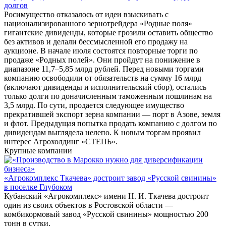
долгов
Росимущество отказалось от идеи взыскивать с
национализированного зернотрейдера «Родные поля»
гигантские дивиденды, которые грозили оставить общество
без активов и делали бессмысленной его продажу на
аукционе. В начале июля состоятся повторные торги по
продаже «Родных полей». Они пройдут на понижение в
диапазоне 11,7–5,85 млрд рублей. Перед новыми торгами
компанию освободили от обязательств на сумму 16 млрд
(включают дивиденды и исполнительский сбор), остались
только долги по доначисленным таможенным пошлинам на
3,5 млрд. По сути, продается следующее имущество
прекратившей экспорт зерна компании — порт в Азове, земля
и флот. Предыдущая попытка продать компанию с долгом по
дивидендам выглядела нелепо. К новым торгам проявил
интерес Агрохолдинг «СТЕПЬ».
Крупные компании
«Агрокомплекс Ткачева» достроит завод «Русской свинины»
в поселке Глубоком
Кубанский «Агрокомплекс» имени Н. И. Ткачева достроит
один из своих объектов в Ростовской области —
комбикормовый завод «Русской свинины» мощностью 200
тонн в сутки.