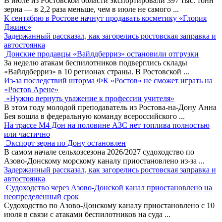
В июле из Ростовской области экспортировали 397 тыс. тонн
зерна — в 2,2 раза меньше, чем в июле не самого
...
К сентябрю в Ростове начнут продавать косметику «Глория
Джинс»
Задержанный рассказал, как загорелись ростовская заправка и
автостоянка
Донские продавцы «Вайлдберриз» остановили отгрузки
За неделю атакам беспилотников подверглись склады
«Вайлдберриз» в 10 регионах страны. В Ростовской
...
Из-за последствий шторма ФК «Ростов» не сможет играть на
«Ростов Арене»
«Нужно вернуть уважение к профессии учителя»
В этом году молодой преподаватель из Ростова-на-Дону Анна
Бея вошла в федеральную команду всероссийского
...
На трассе М4 Дон на половине АЗС нет топлива полностью
или частично
Экспорт зерна по Дону остановлен
В самом начале сельхозсезона 2026/2027 судоходство по
Азово-Донскому морскому каналу приостановлено из-за
...
Задержанный рассказал, как загорелись ростовская заправка и
автостоянка
Судоходство через Азово-Донской канал приостановлено на
неопределенный срок
Судоходство по Азово-Донскому каналу приостановлено с 10
июля в связи с атаками беспилотников на суда
...