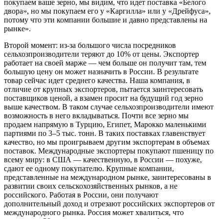
покупаем ваше зерно, мы видим, что идет поставка «Белого
двора», но мы покупаем его у «Каргилла» или у «Дрейфуса»,
потому что эти компании большие и давно представлены на
рынке».
Второй момент: из-за большого числа посредников
сельхозпроизводители теряют до 10% от цены. Экспортер
работает на своей марже — чем больше он получит там, тем
большую цену он может назначить в России. В результате
товар сейчас идет среднего качества. Наша компания, в
отличие от крупных экспортеров, пытается заинтересовать
поставщиков ценой, а взамен просит на будущий год зерно
выше качеством. В таком случае сельхозпроизводители имеют
возможность в него вкладываться. Почти все зерно мы
продаем напрямую в Турцию, Египет, Марокко маленькими
партиями по 3–5 тыс. тонн. В таких поставках главенствует
качество, но мы проигрываем другим экспортерам в объемах
поставок. Международные экспортеры покупают пшеницу по
всему миру: в США — качественную, в России — похуже,
сдают ее одному покупателю. Крупные компании,
представленные на международном рынке, заинтересованы в
развитии своих сельскохозяйственных рынков, а не
российского. Работая в России, они получают
дополнительный доход и отрезают российских экспортеров от
международного рынка. Россия может хвалиться, что