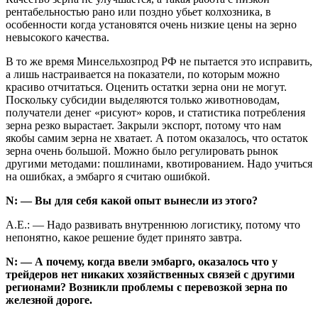
рентабельностью рано или поздно убьет колхозника, в
особенности когда установятся очень низкие цены на зерно
невысокого качества.
В то же время Минсельхозпрод РФ не пытается это исправить,
а лишь настраивается на показатели, по которым можно
красиво отчитаться. Оценить остатки зерна они не могут.
Поскольку субсидии выделяются только животноводам,
получатели денег «рисуют» коров, и статистика потребления
зерна резко вырастает. Закрыли экспорт, потому что нам
якобы самим зерна не хватает. А потом оказалось, что остаток
зерна очень большой. Можно было регулировать рынок
другими методами: пошлинами, квотированием. Надо учиться
на ошибках, а эмбарго я считаю ошибкой.
N: — Вы для себя какой опыт вынесли из этого?
А.Е.: — Надо развивать внутреннюю логистику, потому что
непонятно, какое решение будет принято завтра.
N: — А почему, когда ввели эмбарго, оказалось что у
трейдеров нет никаких хозяйственных связей с другими
регионами? Возникли проблемы с перевозкой зерна по
железной дороге.