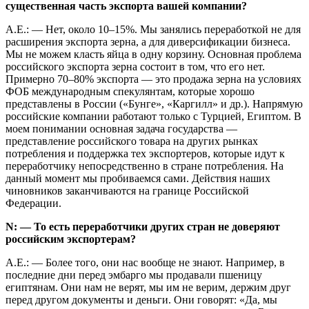
существенная часть экспорта вашей компании?
А.Е.: — Нет, около 10–15%. Мы занялись переработкой не для
расширения экспорта зерна, а для диверсификации бизнеса.
Мы не можем класть яйца в одну корзину. Основная проблема
российского экспорта зерна состоит в том, что его нет.
Примерно 70–80% экспорта — это продажа зерна на условиях
ФОБ международным спекулянтам, которые хорошо
представлены в России («Бунге», «Каргилл» и др.). Напрямую
российские компании работают только с Турцией, Египтом. В
моем понимании основная задача государства —
представление российского товара на других рынках
потребления и поддержка тех экспортеров, которые идут к
переработчику непосредственно в стране потребления. На
данный момент мы пробиваемся сами. Действия наших
чиновников заканчиваются на границе Российской
Федерации.
N: — То есть переработчики других стран не доверяют
российским экспортерам?
А.Е.: — Более того, они нас вообще не знают. Например, в
последние дни перед эмбарго мы продавали пшеницу
египтянам. Они нам не верят, мы им не верим, держим друг
перед другом документы и деньги. Они говорят: «Да, мы