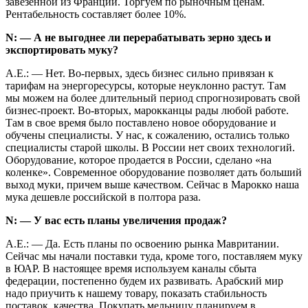
завезенной из Франции. Торгуем по рыночным ценам.
Рентабельность составляет более 10%.
N: — А не выгоднее ли перерабатывать зерно здесь и
экспортировать муку?
А.Е.: — Нет. Во-первых, здесь бизнес сильно привязан к
тарифам на энергоресурсы, которые неуклонно растут. Там
мы можем на более длительный период спрогнозировать свой
бизнес-проект. Во-вторых, марокканцы рады любой работе.
Там в свое время было поставлено новое оборудование и
обучены специалисты. У нас, к сожалению, остались только
специалисты старой школы. В России нет своих технологий.
Оборудование, которое продается в России, сделано «на
коленке». Современное оборудование позволяет дать больший
выход муки, причем выше качеством. Сейчас в Марокко наша
мука дешевле российской в полтора раза.
N: — У вас есть планы увеличения продаж?
А.Е.: — Да. Есть планы по освоению рынка Мавритании.
Сейчас мы начали поставки туда, кроме того, поставляем муку
в ЮАР. В настоящее время используем каналы сбыта
федерации, постепенно будем их развивать. Арабский мир
надо приучить к нашему товару, показать стабильность
поставок, качества. Покупать мельницу планируем в