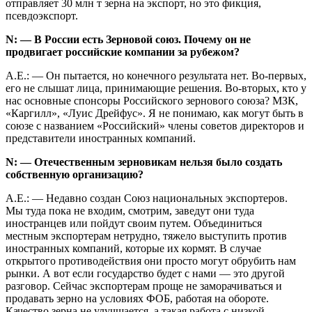
отправляет 30 млн т зерна на экспорт, но это фикция,
псевдоэкспорт.
N: — В России есть Зерновой союз. Почему он не
продвигает российские компании за рубежом?
А.Е.: — Он пытается, но конечного результата нет. Во-первых,
его не слышат лица, принимающие решения. Во-вторых, кто у
нас основные спонсоры Российского зернового союза? МЗК,
«Каргилл», «Луис Дрейфус». Я не понимаю, как могут быть в
союзе с названием «Российский» члены советов директоров и
представители иностранных компаний.
N: — Отечественным зерновикам нельзя было создать
собственную организацию?
А.Е.: — Недавно создан Союз национальных экспортеров.
Мы туда пока не входим, смотрим, заведут они туда
иностранцев или пойдут своим путем. Объединиться
местным экспортерам нетрудно, тяжело выступить против
иностранных компаний, которые их кормят. В случае
открытого противодействия они просто могут обрубить нам
рынки. А вот если государство будет с нами — это другой
разговор. Сейчас экспортерам проще не заморачиваться и
продавать зерно на условиях ФОБ, работая на обороте.
Качество зерна не улучшается, а такая работа с низкой