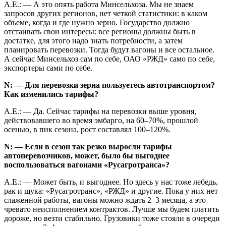
А.Е.: — А это опять работа Минсельхоза. Мы не знаем
запросов других регионов, нет четкой статистики: в каком
объеме, когда и где нужно зерно. Государство должно
отстаивать свои интересы: все регионы должны быть в
достатке, для этого надо знать потребности, а затем
планировать перевозки. Тогда будут вагоны и все остальное.
А сейчас Минсельхоз сам по себе, ОАО «РЖД» само по себе,
экспортеры сами по себе.
N: — Для перевозки зерна пользуетесь автотранспортом?
Как изменились тарифы?
А.Е.: — Да. Сейчас тарифы на перевозки выше уровня,
действовавшего во время эмбарго, на 60–70%, прошлой
осенью, в пик сезона, рост составлял 100–120%.
N: — Если в сезон так резко выросли тарифы
автоперевозчиков, может, было бы выгоднее
воспользоваться вагонами «Русагротранса»?
А.Е.: — Может быть, и выгоднее. Но здесь у нас тоже лебедь,
рак и щука: «Русагротранс», «РЖД» и другие. Пока у них нет
слаженной работы, вагоны можно ждать 2–3 месяца, а это
чревато неисполнением контрактов. Лучше мы будем платить
дороже, но везти стабильно. Грузовики тоже стояли в очереди