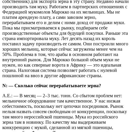
собственник) для экспорта зерна в эту страну. Недавно начали
производить там муку. Работаем в партнерских отношениях с
Федерацией мукомолов Марокко на их мельницах. Мы не
платим арендную плату, а сами завозим зерно,
перерабатываем его и делим с ними доход от продажи муки.
Пока мы присматриваемся к рынку, подбираем себе
производственные объекты для будущей покупки. Раньше эта
страна импортировала муку. Лет десять назад их король
поставил задачу производить ее самим. Они построили много
хороших мельниц, которые сейчас загружены менее чем на
50%. Проблема в том, что арабы в основном работают на
внутренний рынок. Для Марокко большой объем муки не
нужен, но как северные ворота в Африку — это идеальная
страна. Налоговая система позволяет работать с нулевой
пошлиной на ввоз в другие африканские страны.
N: — Сколько сейчас перерабатываете зерна?
А.Е.: — В месяц — 2–3 тыс. тонн. Со сбытом проблем нет:
мельничное оборудование там качественное. У нас низкая
себестоимость, поскольку нет цепочки посредников. Рынок
нельзя назвать совсем свободным от конкуренции, поскольку
там много нероссийской пшеницы. Мука из российского
зерна там в новинку. По качеству мы выдерживаем
конкуренцию с мукой, сделанной из мягкой пшеницы,