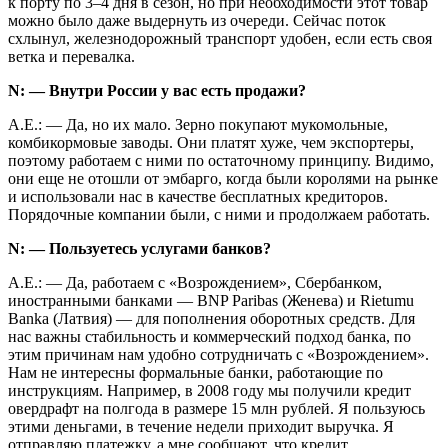
к порту по 3–4 дня в сезон, но при необходимости этот товар
можно было даже выдернуть из очереди. Сейчас поток
схлынул, железнодорожный транспорт удобен, если есть своя
ветка и перевалка.
N: — Внутри России у вас есть продажи?
А.Е.: — Да, но их мало. Зерно покупают мукомольные,
комбикормовые заводы. Они платят хуже, чем экспортеры,
поэтому работаем с ними по остаточному принципу. Видимо,
они еще не отошли от эмбарго, когда были королями на рынке
и использовали нас в качестве бесплатных кредиторов.
Порядочные компании были, с ними и продолжаем работать.
N: — Пользуетесь услугами банков?
А.Е.: — Да, работаем с «Возрождением», Сбербанком,
иностранными банками — BNP Paribas (Женева) и Rietumu
Banka (Латвия) — для пополнения оборотных средств. Для
нас важны стабильность и коммерческий подход банка, по
этим причинам нам удобно сотрудничать с «Возрождением».
Нам не интересны формальные банки, работающие по
инструкциям. Например, в 2008 году мы получили кредит
овердрафт на полгода в размере 15 млн рублей. Я пользуюсь
этими деньгами, в течение недели приходит выручка. Я
отправляю платежку, а мне сообщают, что кредит