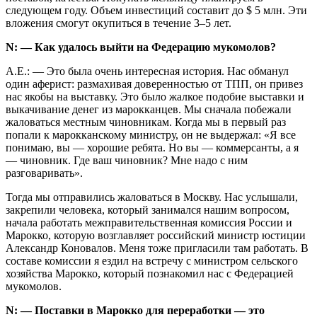
следующем году. Объем инвестиций составит до $ 5 млн. Эти
вложения смогут окупиться в течение 3–5 лет.
N: — Как удалось выйти на Федерацию мукомолов?
А.Е.: — Это была очень интересная история. Нас обманул
один аферист: размахивая доверенностью от ТПП, он привез
нас якобы на выставку. Это было жалкое подобие выставки и
выкачивание денег из марокканцев. Мы сначала побежали
жаловаться местным чиновникам. Когда мы в первый раз
попали к марокканскому министру, он не выдержал: «Я все
понимаю, вы — хорошие ребята. Но вы — коммерсанты, а я
— чиновник. Где ваш чиновник? Мне надо с ним
разговаривать».
Тогда мы отправились жаловаться в Москву. Нас услышали,
закрепили человека, который занимался нашим вопросом,
начала работать межправительственная комиссия России и
Марокко, которую возглавляет российский министр юстиции
Александр Коновалов. Меня тоже пригласили там работать. В
составе комиссии я ездил на встречу с министром сельского
хозяйства Марокко, который познакомил нас с Федерацией
мукомолов.
N: — Поставки в Марокко для переработки — это