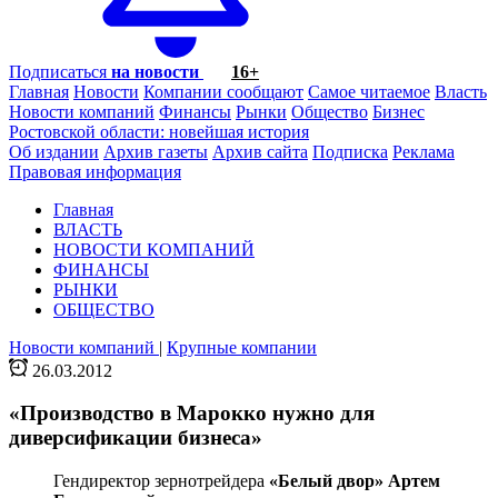
Подписаться
на новости
16+
Главная
Новости
Компании сообщают
Самое читаемое
Власть
Новости компаний
Финансы
Рынки
Общество
Бизнес
Ростовской области: новейшая история
Об издании
Архив газеты
Архив сайта
Подписка
Реклама
Правовая информация
Главная
ВЛАСТЬ
НОВОСТИ КОМПАНИЙ
ФИНАНСЫ
РЫНКИ
ОБЩЕСТВО
Новости компаний
|
Крупные компании
26.03.2012
«Производство в Марокко нужно для
диверсификации бизнеса»
Гендиректор зернотрейдера
«Белый двор»
Артем