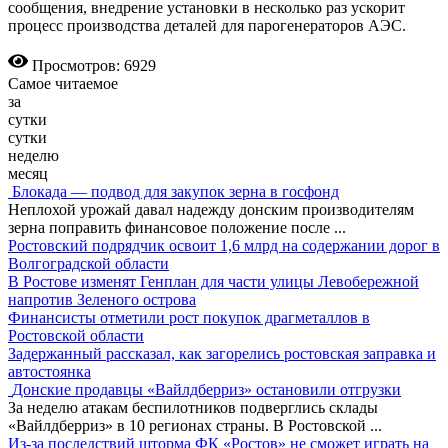
сообщения, внедрение установки в несколько раз ускорит
процесс производства деталей для парогенераторов АЭС.
Просмотров: 6929
Самое читаемое
за
сутки
сутки
неделю
месяц
Блокада — подвод для закупок зерна в госфонд
Неплохой урожай давал надежду донским производителям
зерна поправить финансовое положение после
...
Ростовский подрядчик освоит 1,6 млрд на содержании дорог в
Волгоградской области
В Ростове изменят Генплан для части улицы Левобережной
напротив Зеленого острова
Финансисты отметили рост покупок драгметаллов в
Ростовской области
Задержанный рассказал, как загорелись ростовская заправка и
автостоянка
Донские продавцы «Вайлдберриз» остановили отгрузки
За неделю атакам беспилотников подверглись склады
«Вайлдберриз» в 10 регионах страны. В Ростовской
...
Из-за последствий шторма ФК «Ростов» не сможет играть на