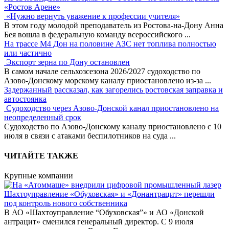
«Ростов Арене»
«Нужно вернуть уважение к профессии учителя»
В этом году молодой преподаватель из Ростова-на-Дону Анна
Бея вошла в федеральную команду всероссийского
...
На трассе М4 Дон на половине АЗС нет топлива полностью
или частично
Экспорт зерна по Дону остановлен
В самом начале сельхозсезона 2026/2027 судоходство по
Азово-Донскому морскому каналу приостановлено из-за
...
Задержанный рассказал, как загорелись ростовская заправка и
автостоянка
Судоходство через Азово-Донской канал приостановлено на
неопределенный срок
Судоходство по Азово-Донскому каналу приостановлено с 10
июля в связи с атаками беспилотников на суда
...
ЧИТАЙТЕ ТАКЖЕ
Крупные компании
Шахтоуправление «Обуховская» и «Донантрацит» перешли
под контроль нового собственника
В АО «Шахтоуправление “Обуховская”» и АО «Донской
антрацит» сменился генеральный директор. С 9 июля