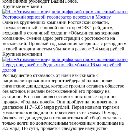
компаниями руководит Вадим Голов.
Крупные компании
Ростовский зерновой госоператор переехал в Москву
Одна из крупнейших компаний Ростовской области,
государственный зерновой оператор «ОЗК Трейдинг»,
входящий в столичный холдинг «Объединенная зерновая
компания», сменил адрес регистрации с ростовского на
московский. Прошлый год компания завершила с рекордным
в своей истории чистым убытком в размере 3,4 млрд рублей.
Крупные компании
Перед продажей с «Родных полей» убрали 16 млрд рублей
долгов
Росимущество отказалось от идеи взыскивать с
национализированного зернотрейдера «Родные поля»
гигантские дивиденды, которые грозили оставить общество
без активов и делали бессмысленной его продажу на
аукционе. В начале июля состоятся повторные торги по
продаже «Родных полей». Они пройдут на понижение в
диапазоне 11,7–5,85 млрд рублей. Перед новыми торгами
компанию освободили от обязательств на сумму 16 млрд
(включают дивиденды и исполнительский сбор), остались
только долги по доначисленным таможенным пошлинам на
3,5 млрд. По сути, продается следующее имущество