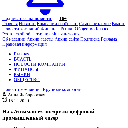
Подписаться
на новости
16+
Главная
Новости
Компании сообщают
Самое читаемое
Власть
Новости компаний
Финансы
Рынки
Общество
Бизнес
Ростовской области: новейшая история
Об издании
Архив газеты
Архив сайта
Подписка
Реклама
Правовая информация
Главная
ВЛАСТЬ
НОВОСТИ КОМПАНИЙ
ФИНАНСЫ
РЫНКИ
ОБЩЕСТВО
Новости компаний
|
Крупные компании
Анна Жаборовская
15.12.2020
На «Атоммаше» внедрили цифровой
промышленный лазер