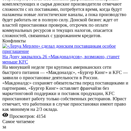
комплектующих и сырья донские производители отмечают
сложности с их поставками, потребуется время, когда будут
налажены новые логистические каналы, а пока производство
будет работать не в полную силу. Донской бизнес ждет от
властей приостановки проверок, отсрочек по оплате
коммунальных ресурсов и текущих налогов, опасается
сложностей, связанных с удорожанием кредитов.
Конфликты
На Дону закрылось 26 «Макдоналдсов», возможно, станет
меньше KFC
На минувшей неделе три крупных американских сети
быстрого питания — «Макдоналдс», «Бургер Кинг» и KFC —
заявили о приостановке деятельности в России.
«Макдоналдс» сохраняет обязательства перед поставщиками и
партнерами, «Бургер Кинг» оставляет франчайзи без
маркетинговой поддержки и поставок продукции, KFC
приостановит работу только собственных ресторанов. Юрист
отмечает, что работники в случае приостановки имеют право
как минимум на 2/3 оклада.
Просмотров: 4154
Самое читаемое
за