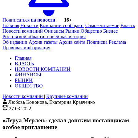
Подписаться
на новости
16+
Главная
Новости
Компании сообщают
Самое читаемое
Власть
Новости компаний
Финансы
Рынки
Общество
Бизнес
Ростовской области: новейшая история
Об издании
Архив газеты
Архив сайта
Подписка
Реклама
Правовая информация
Главная
ВЛАСТЬ
НОВОСТИ КОМПАНИЙ
ФИНАНСЫ
РЫНКИ
ОБЩЕСТВО
Новости компаний
|
Крупные компании
Любовь Кононова, Екатерина Кравченко
27.03.2022
«Леруа Мерлен» сделал донским поставщикам
особое приглашение