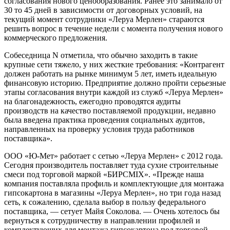
согласования нового ценообразования. Ранее это занимало от
30 то 45 дней в зависимости от договорных условий, на
текущий момент сотрудники «Леруа Мерлен» стараются
решить вопрос в течение недели с момента получения нового
коммерческого предложения.
Собеседница N отметила, что обычно заходить в такие
крупные сети тяжело, у них жесткие требования: «Контрагент
должен работать на рынке минимум 5 лет, иметь идеальную
финансовую историю. Предприятие должно пройти серьезные
этапы согласования внутри каждой из служб «Леруа Мерлен»
на благонадежность, ежегодно проводятся аудиты
производств на качество поставляемой продукции, недавно
была введена практика проведения социальных аудитов,
направленных на проверку условия труда работников
поставщика».
ООО «Ю-Мет» работает с сетью «Леруа Мерлен» с 2012 года.
Сегодня производитель поставляет туда сухие строительные
смеси под торговой маркой «БИРСMIX». «Прежде наша
компания поставляла профиль и комплектующие для монтажа
гипсокартона в магазины «Леруа Мерлен», но три года назад
сеть, к сожалению, сделала выбор в пользу федерального
поставщика, — сетует Майя Соколова. — Очень хотелось бы
вернуться к сотрудничеству в направлении профилей и
комплектующих для монтажа гипсокартона под торговой