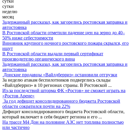
сутки
сутки
неделю
месяц
Задержанный рассказал, как загорелись ростовская заправка и
автостоянка
В Ростовской области отметили падение цен на зерно до 40–
50% ниже себестоимости
Виновник крупного ночного ростовского пожара скрылся, его
ищут
В Ростовской области выдали первый сертификат
производителю органического вина
Задержанный рассказал, как загорелись ростовская заправка и
автостоянка
Донские продавцы «Вайлдберриз» остановили отгрузки
За неделю атакам беспилотников подверглись склады
«Вайлдберриз» в 10 регионах страны. В Ростовской
...
Из-за последствий шторма ФК «Ростов» не сможет играть на
«Ростов Арене»
За год дефицит консолидированного бюджета Ростовской
области сократился почти на 22%
Дефицит консолидированного бюджета Ростовской области,
который включает в себя бюджет региона и его
...
На трассе М4 Дон на половине АЗС нет топлива полностью
или частично