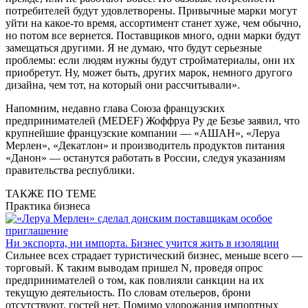
потребителей будут удовлетворены. Привычные марки могут
уйти на какое-то время, ассортимент станет хуже, чем обычно,
но потом все вернется. Поставщиков много, одни марки будут
замещаться другими. Я не думаю, что будут серьезные
проблемы: если людям нужны будут стройматериалы, они их
приобретут. Ну, может быть, других марок, немного другого
дизайна, чем тот, на который они рассчитывали».
Напомним, недавно глава Союза французских
предпринимателей (MEDEF) Жоффруа Ру де Безье заявил, что
крупнейшие французские компании — «АШАН», «Леруа
Мерлен», «Декатлон» и производитель продуктов питания
«Данон» — останутся работать в России, следуя указаниям
правительства республики.
ТАКЖЕ ПО ТЕМЕ
Практика бизнеса
Ни экспорта, ни импорта. Бизнес учится жить в изоляции
Сильнее всех страдает туристический бизнес, меньше всего —
торговый. К таким выводам пришел N, проведя опрос
предпринимателей о том, как повлияли санкции на их
текущую деятельность. По словам отельеров, брони
отсутствуют, гостей нет. Помимо удорожания импортных