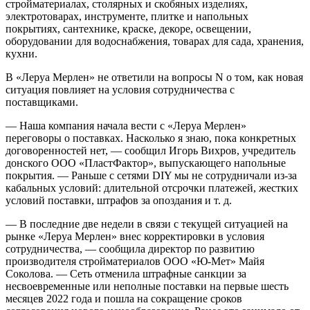
стройматериалах, столярных и скобяных изделиях,
электротоварах, инструменте, плитке и напольных
покрытиях, сантехнике, краске, декоре, освещении,
оборудовании для водоснабжения, товарах для сада, хранения,
кухни.
В «Леруа Мерлен» не ответили на вопросы N о том, как новая
ситуация повлияет на условия сотрудничества с
поставщиками.
— Наша компания начала вести с «Леруа Мерлен»
переговоры о поставках. Насколько я знаю, пока конкретных
договоренностей нет, — сообщил Игорь Вихров, учредитель
донского ООО «ПластФактор», выпускающего напольные
покрытия. — Раньше с сетями DIY мы не сотрудничали из-за
кабальных условий: длительной отсрочки платежей, жестких
условий поставки, штрафов за опоздания и т. д.
— В последние две недели в связи с текущей ситуацией на
рынке «Леруа Мерлен» внес корректировки в условия
сотрудничества, — сообщила директор по развитию
производителя стройматериалов ООО «Ю-Мет» Майя
Соколова. — Сеть отменила штрафные санкции за
несвоевременные или неполные поставки на первые шесть
месяцев 2022 года и пошла на сокращение сроков