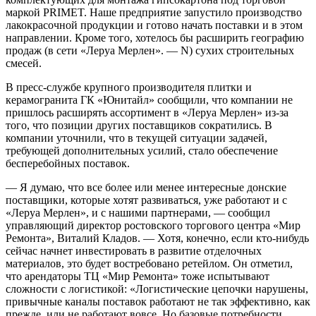
маркой PRIMET. Наше предприятие запустило производство
лакокрасочной продукции и готово начать поставки и в этом
направлении. Кроме того, хотелось бы расширить географию
продаж (в сети «Леруа Мерлен». — N) сухих строительных
смесей.
В пресс-службе крупного производителя плитки и
керамогранита ГК «Юнитайл» сообщили, что компании не
пришлось расширять ассортимент в «Леруа Мерлен» из-за
того, что позиции других поставщиков сократились. В
компании уточнили, что в текущей ситуации задачей,
требующей дополнительных усилий, стало обеспечение
бесперебойных поставок.
— Я думаю, что все более или менее интересные донские
поставщики, которые хотят развиваться, уже работают и с
«Леруа Мерлен», и с нашими партнерами, — сообщил
управляющий директор ростовского торгового центра «Мир
Ремонта», Виталий Кладов. — Хотя, конечно, если кто-нибудь
сейчас начнет инвестировать в развитие отделочных
материалов, это будет востребовано ретейлом. Он отметил,
что арендаторы ТЦ «Мир Ремонта» тоже испытывают
сложности с логистикой: «Логистические цепочки нарушены,
привычные каналы поставок работают не так эффективно, как
прежде, или не работают вовсе. Но базовые потребности