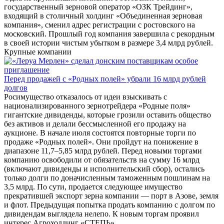
государственный зерновой оператор «ОЗК Трейдинг»,
входящий в столичный холдинг «Объединенная зерновая
компания», сменил адрес регистрации с ростовского на
московский. Прошлый год компания завершила с рекордным
в своей истории чистым убытком в размере 3,4 млрд рублей.
Крупные компании
Перед продажей с «Родных полей» убрали 16 млрд рублей
долгов
Росимущество отказалось от идеи взыскивать с
национализированного зернотрейдера «Родные поля»
гигантские дивиденды, которые грозили оставить общество
без активов и делали бессмысленной его продажу на
аукционе. В начале июля состоятся повторные торги по
продаже «Родных полей». Они пройдут на понижение в
диапазоне 11,7–5,85 млрд рублей. Перед новыми торгами
компанию освободили от обязательств на сумму 16 млрд
(включают дивиденды и исполнительский сбор), остались
только долги по доначисленным таможенным пошлинам на
3,5 млрд. По сути, продается следующее имущество
прекратившей экспорт зерна компании — порт в Азове, земля
и флот. Предыдущая попытка продать компанию с долгом по
дивидендам выглядела нелепо. К новым торгам проявил
интерес Агрохолдинг «СТЕПЬ».