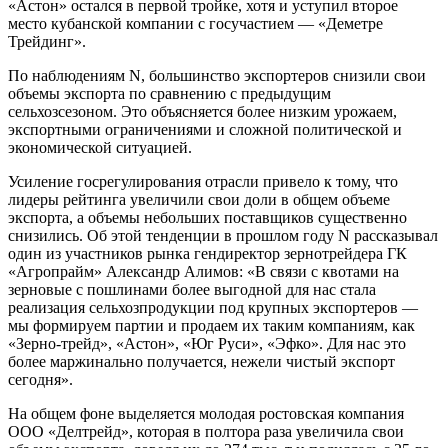
«Астон» остался в первой тройке, хотя и уступил второе
место кубанской компании с госучастием — «Деметре
Трейдинг».
По наблюдениям N, большинство экспортеров снизили свои
объемы экспорта по сравнению с предыдущим
сельхозсезоном. Это объясняется более низким урожаем,
экспортными ограничениями и сложной политической и
экономической ситуацией.
Усиление госрегулирования отрасли привело к тому, что
лидеры рейтинга увеличили свои доли в общем объеме
экспорта, а объемы небольших поставщиков существенно
снизились. Об этой тенденции в прошлом году N рассказывал
один из участников рынка гендиректор зернотрейдера ГК
«Агропрайм» Александр Алимов: «В связи с квотами на
зерновые с пошлинами более выгодной для нас стала
реализация сельхозпродукции под крупных экспортеров —
мы формируем партии и продаем их таким компаниям, как
«Зерно-трейд», «Астон», «Юг Руси», «Эфко». Для нас это
более маржинально получается, нежели чистый экспорт
сегодня».
На общем фоне выделяется молодая ростовская компания
ООО «Делтрейд», которая в полтора раза увеличила свои