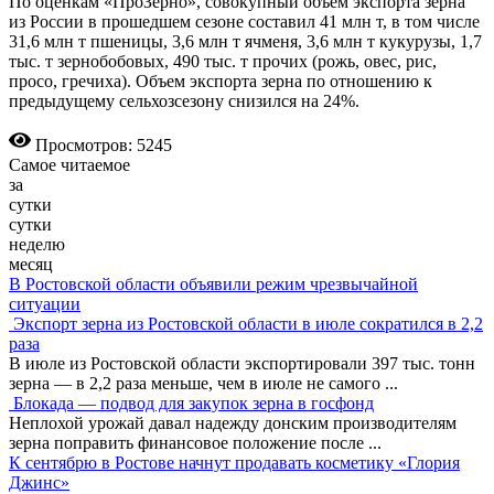
По оценкам «ПроЗерно», совокупный объем экспорта зерна
из России в прошедшем сезоне составил 41 млн т, в том числе
31,6 млн т пшеницы, 3,6 млн т ячменя, 3,6 млн т кукурузы, 1,7
тыс. т зернобобовых, 490 тыс. т прочих (рожь, овес, рис,
просо, гречиха). Объем экспорта зерна по отношению к
предыдущему сельхозсезону снизился на 24%.
Просмотров: 5245
Самое читаемое
за
сутки
сутки
неделю
месяц
В Ростовской области объявили режим чрезвычайной
ситуации
Экспорт зерна из Ростовской области в июле сократился в 2,2
раза
В июле из Ростовской области экспортировали 397 тыс. тонн
зерна — в 2,2 раза меньше, чем в июле не самого
...
Блокада — подвод для закупок зерна в госфонд
Неплохой урожай давал надежду донским производителям
зерна поправить финансовое положение после
...
К сентябрю в Ростове начнут продавать косметику «Глория
Джинс»