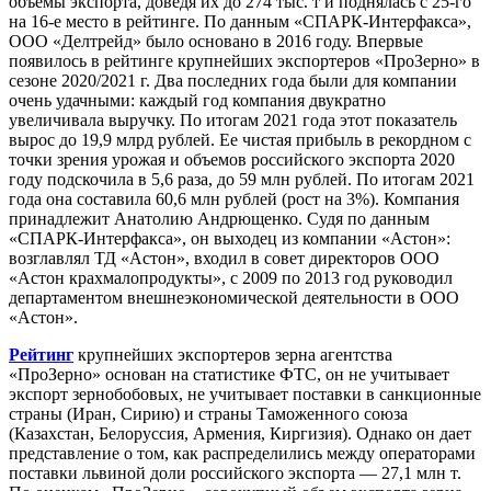
объемы экспорта, доведя их до 274 тыс. т и поднялась с 25-го
на 16-е место в рейтинге. По данным «СПАРК-Интерфакса»,
ООО «Делтрейд» было основано в 2016 году. Впервые
появилось в рейтинге крупнейших экспортеров «ПроЗерно» в
сезоне 2020/2021 г. Два последних года были для компании
очень удачными: каждый год компания двукратно
увеличивала выручку. По итогам 2021 года этот показатель
вырос до 19,9 млрд рублей. Ее чистая прибыль в рекордном с
точки зрения урожая и объемов российского экспорта 2020
году подскочила в 5,6 раза, до 59 млн рублей. По итогам 2021
года она составила 60,6 млн рублей (рост на 3%). Компания
принадлежит Анатолию Андрющенко. Судя по данным
«СПАРК-Интерфакса», он выходец из компании «Астон»:
возглавлял ТД «Астон», входил в совет директоров ООО
«Астон крахмалопродукты», с 2009 по 2013 год руководил
департаментом внешнеэкономической деятельности в ООО
«Астон».
Рейтинг
крупнейших экспортеров зерна агентства
«ПроЗерно» основан на статистике ФТС, он не учитывает
экспорт зернобобовых, не учитывает поставки в санкционные
страны (Иран, Сирию) и страны Таможенного союза
(Казахстан, Белоруссия, Армения, Киргизия). Однако он дает
представление о том, как распределились между операторами
поставки львиной доли российского экспорта — 27,1 млн т.