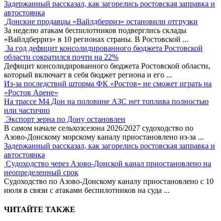
Задержанный рассказал, как загорелись ростовская заправка и
автостоянка
Донские продавцы «Вайлдберриз» остановили отгрузки
За неделю атакам беспилотников подверглись склады
«Вайлдберриз» в 10 регионах страны. В Ростовской
...
За год дефицит консолидированного бюджета Ростовской
области сократился почти на 22%
Дефицит консолидированного бюджета Ростовской области,
который включает в себя бюджет региона и его
...
Из-за последствий шторма ФК «Ростов» не сможет играть на
«Ростов Арене»
На трассе М4 Дон на половине АЗС нет топлива полностью
или частично
Экспорт зерна по Дону остановлен
В самом начале сельхозсезона 2026/2027 судоходство по
Азово-Донскому морскому каналу приостановлено из-за
...
Задержанный рассказал, как загорелись ростовская заправка и
автостоянка
Судоходство через Азово-Донской канал приостановлено на
неопределенный срок
Судоходство по Азово-Донскому каналу приостановлено с 10
июля в связи с атаками беспилотников на суда
...
ЧИТАЙТЕ ТАКЖЕ