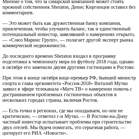
Мнение о том, что за самарской компанией может стоять
прежний собственник Sheraton, Денис Киргинцев оставил без
комментариев.
— Это может быть как дружественная банку компания,
привлеченная, чтобы улучшить баланс, так и единственный
потенциальный инвестор, заявлявший о намерениях открыто,
— «Союз Маринс Групп», — полагает другой эксперт рынка
коммерческой недвижимос­ти.
До последнего времени Sheraton входил в программу
подготовки к чемпионату мира по футболу 2018 года, однако
в октябре его заменили двумя другими гостинцами в Ростове.
При этом в конце октября вице-премьер РФ, бывший министр
спорта и глава оргкомитета «Россия-2018» Виталий Мутко
заявил в эфире телеканала «Матч ТВ» о намерении помочь с
достраиванием проблемных гостиничных объектов в
нескольких городах страны, включая Ростов.
— Есть точки в регионах, где мы опаздываем, но они не
критические, — отметил г-н Мутко. — В Ростове-на-Дону
частный инвестор испытывает проблемы при строительстве
двух отелей. Мы будем помогать, это серьезная работа, —
цитирует его РИА «Новости».