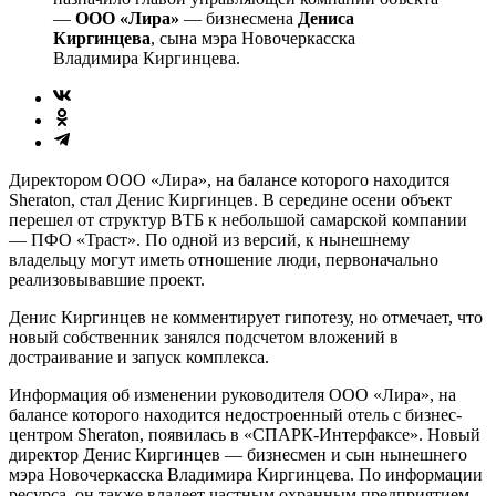
—
ООО «Лира»
— бизнесмена
Дениса
Киргинцева
, сына мэра Новочеркасска
Владимира Киргинцева.
Директором ООО «Лира», на балансе которого находится
Sheraton, стал Денис Киргинцев. В середине осени объект
перешел от структур ВТБ к небольшой самарской компании
— ПФО «Траст». По одной из версий, к нынешнему
владельцу могут иметь отношение люди, первоначально
реализовывавшие проект.
Денис Киргинцев не комментирует гипотезу, но отмечает, что
новый собственник занялся подсчетом вложений в
достраивание и запуск комплекса.
Информация об изменении руководителя ООО «Лира», на
балансе которого находится недостроенный отель с бизнес-
центром Sheraton, появилась в «СПАРК-Интерфаксе». Новый
директор Денис Киргинцев — бизнесмен и сын нынешнего
мэра Новочеркасска Владимира Киргинцева. По информации
ресурса, он также владеет частным охранным предприятием