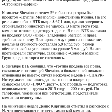
«Стройковъ-Дефенс».
Комплекс Sheraton c отелем 5* и бизнес-центром был
проектом «Группы Мегаполис» Константина Кузина. На его
реализацию банк ВТБ выдал $ 67,1 млн, однако завершить
строительство инвестору не удалось. В марте этого года
комплекс отошел кредитору за долги. В июле ВТБ выставил
на продажу ООО «Лира», владеющее Sheraton, и права
требования к нему. Планировался аукцион на понижение,
начальная стоимость составляла 5,9 млрд руб., размер
обеспечения был установлен на уровне 5 млн руб. На лот
претендовали структуры, связанные с «Союзом Маринс
Групп», однако торги не состоялись.
В сентябре ВТБ сообщил, что «группа продала все права,
связанные с гостиницей Sheraton, и больше к ней никакого
отношения не имеет»; спустя несколько недель в «СПАРК-
Интерфаксе» появились данные о новом владельце —
самарском ООО «ПФО “Траст”». Его профиль — подготовка
недвижимости, выручка в 2015 году — 200 тыс. руб. По
телефонам, указанным при регистрации, представители
компании недоступны.
На минувшей неделе Денис Киргинцев отметил в разговоре с
N, что представляет интересы самарской компании.