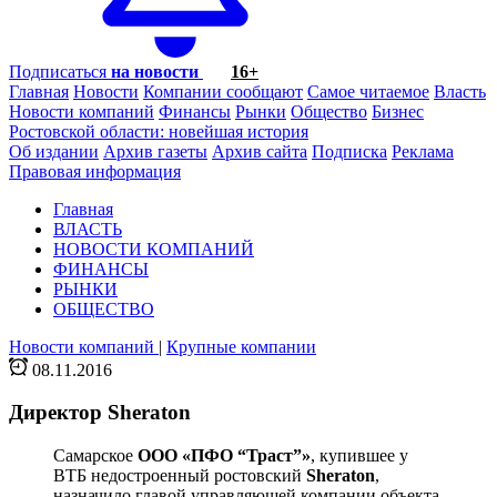
Подписаться
на новости
16+
Главная
Новости
Компании сообщают
Самое читаемое
Власть
Новости компаний
Финансы
Рынки
Общество
Бизнес
Ростовской области: новейшая история
Об издании
Архив газеты
Архив сайта
Подписка
Реклама
Правовая информация
Главная
ВЛАСТЬ
НОВОСТИ КОМПАНИЙ
ФИНАНСЫ
РЫНКИ
ОБЩЕСТВО
Новости компаний
|
Крупные компании
08.11.2016
Директор Sheraton
Самарское
ООО «ПФО “Траст”»
, купившее у
ВТБ недостроенный ростовский
Sheraton
,
назначило главой управляющей компании объекта