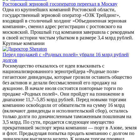
Ростовский зерновой госоператор переехал в Москву
Одна из крупнейших компаний Ростовской области,
государственный зерновой оператор «ОЗК Трейдинг»,
входящий в столичный холдинг «Объединенная зерновая
компания», сменил адрес регистрации с ростовского на
московский. Прошлый год компания завершила с рекордным
в своей истории чистым убытком в размере 3,4 млрд рублей.
Крупные компании
Перед продажей с «Родных полей» убрали 16 млрд рублей
долгов
Росимущество отказалось от идеи взыскивать с
национализированного зернотрейдера «Родные поля»
гигантские дивиденды, которые грозили оставить общество
без активов и делали бессмысленной его продажу на
аукционе. В начале июля состоятся повторные торги по
продаже «Родных полей». Они пройдут на понижение в
диапазоне 11,7–5,85 млрд рублей. Перед новыми торгами
компанию освободили от обязательств на сумму 16 млрд
(включают дивиденды и исполнительский сбор), остались
только долги по доначисленным таможенным пошлинам на
3,5 млрд. По сути, продается следующее имущество
прекратившей экспорт зерна компании — порт в Азове, земля
и флот. Предыдущая попытка продать компанию с долгом по
дивидендам выглядела нелепо. К новым торгам проявил