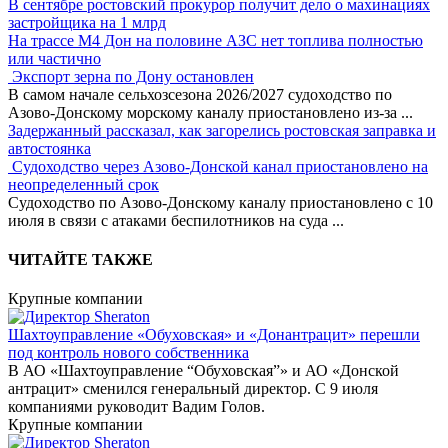
В сентябре ростовский прокурор получит дело о махинациях
застройщика на 1 млрд
На трассе М4 Дон на половине АЗС нет топлива полностью
или частично
Экспорт зерна по Дону остановлен
В самом начале сельхозсезона 2026/2027 судоходство по
Азово-Донскому морскому каналу приостановлено из-за
...
Задержанный рассказал, как загорелись ростовская заправка и
автостоянка
Судоходство через Азово-Донской канал приостановлено на
неопределенный срок
Судоходство по Азово-Донскому каналу приостановлено с 10
июля в связи с атаками беспилотников на суда
...
ЧИТАЙТЕ ТАКЖЕ
Крупные компании
Шахтоуправление «Обуховская» и «Донантрацит» перешли
под контроль нового собственника
В АО «Шахтоуправление “Обуховская”» и АО «Донской
антрацит» сменился генеральный директор. С 9 июля
компаниями руководит Вадим Голов.
Крупные компании