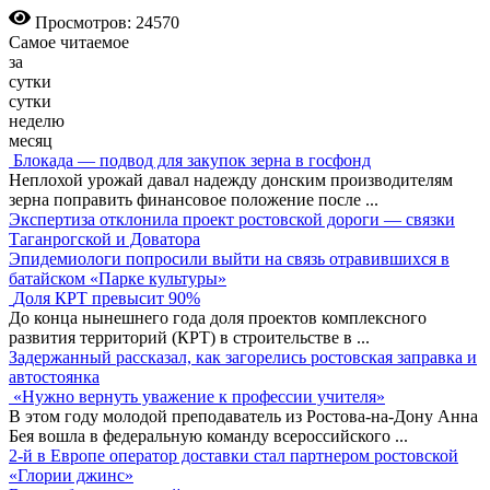
Просмотров: 24570
Самое читаемое
за
сутки
сутки
неделю
месяц
Блокада — подвод для закупок зерна в госфонд
Неплохой урожай давал надежду донским производителям
зерна поправить финансовое положение после
...
Экспертиза отклонила проект ростовской дороги — связки
Таганрогской и Доватора
Эпидемиологи попросили выйти на связь отравившихся в
батайском «Парке культуры»
Доля КРТ превысит 90%
До конца нынешнего года доля проектов комплексного
развития территорий (КРТ) в строительстве в
...
Задержанный рассказал, как загорелись ростовская заправка и
автостоянка
«Нужно вернуть уважение к профессии учителя»
В этом году молодой преподаватель из Ростова-на-Дону Анна
Бея вошла в федеральную команду всероссийского
...
2-й в Европе оператор доставки стал партнером ростовской
«Глории джинс»