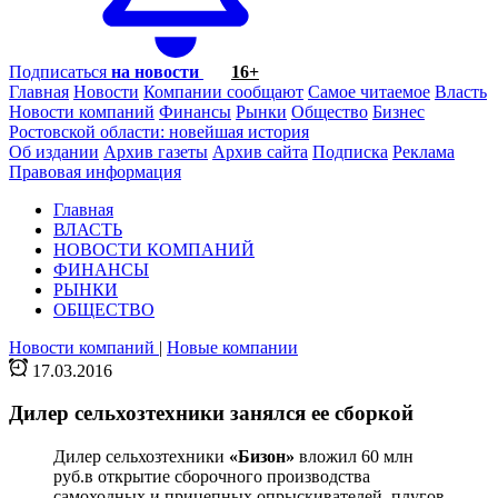
Подписаться
на новости
16+
Главная
Новости
Компании сообщают
Самое читаемое
Власть
Новости компаний
Финансы
Рынки
Общество
Бизнес
Ростовской области: новейшая история
Об издании
Архив газеты
Архив сайта
Подписка
Реклама
Правовая информация
Главная
ВЛАСТЬ
НОВОСТИ КОМПАНИЙ
ФИНАНСЫ
РЫНКИ
ОБЩЕСТВО
Новости компаний
|
Новые компании
17.03.2016
Дилер сельхозтехники занялся ее сборкой
Дилер сельхозтехники
«Бизон»
вложил 60 млн
руб.в открытие сборочного производства
самоходных и прицепных опрыскивателей, плугов