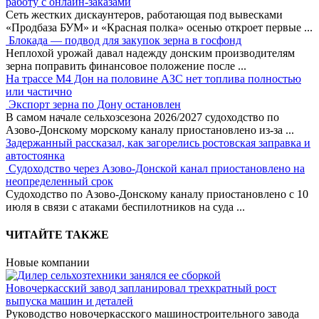
работу с онлайн-заказами
Сеть жестких дискаунтеров, работающая под вывесками
«Продбаза БУМ» и «Красная полка» осенью откроет первые
...
Блокада — подвод для закупок зерна в госфонд
Неплохой урожай давал надежду донским производителям
зерна поправить финансовое положение после
...
На трассе М4 Дон на половине АЗС нет топлива полностью
или частично
Экспорт зерна по Дону остановлен
В самом начале сельхозсезона 2026/2027 судоходство по
Азово-Донскому морскому каналу приостановлено из-за
...
Задержанный рассказал, как загорелись ростовская заправка и
автостоянка
Судоходство через Азово-Донской канал приостановлено на
неопределенный срок
Судоходство по Азово-Донскому каналу приостановлено с 10
июля в связи с атаками беспилотников на суда
...
ЧИТАЙТЕ ТАКЖЕ
Новые компании
Новочеркасский завод запланировал трехкратный рост
выпуска машин и деталей
Руководство новочеркасского машиностроительного завода