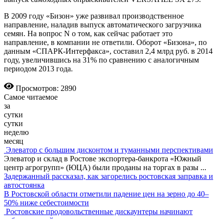
В 2009 году «Бизон» уже развивал производственное
направление, наладив выпуск автоматического загрузчика
семян. На вопрос N о том, как сейчас работает это
направление, в компании не ответили. Оборот «Бизона», по
данным «СПАРК-Интерфакса», составил 2,4 млрд руб. в 2014
году, увеличившись на 31% по сравнению с аналогичным
периодом 2013 года.
Просмотров: 2890
Самое читаемое
за
сутки
сутки
неделю
месяц
Элеватор с большим дисконтом и туманными перспективами
Элеватор и склад в Ростове экспортера-банкрота «Южный
центр агрогрупп» (ЮЦА) были проданы на торгах в разы
...
Задержанный рассказал, как загорелись ростовская заправка и
автостоянка
В Ростовской области отметили падение цен на зерно до 40–
50% ниже себестоимости
Ростовские продовольственные дискаунтеры начинают