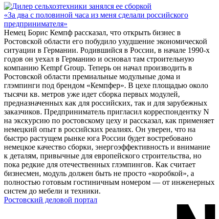
«За два с половиной часа из меня сделали российского
предпринимателя»
Немец Борис Кемпф рассказал, что открыть бизнес в
Ростовской области его побудило ухудшение экономической
ситуации в Германии. Родившийся в России, в начале 1990-х
годов он уехал в Германию и основал там строительную
компанию Kempf Group. Теперь он начал производить в
Ростовской области премиальные модульные дома и
глэмпинги под брендом «Кемпфер». В цехе площадью около
тысячи кв. метров уже идет сборка первых модулей,
предназначенных как для российских, так и для зарубежных
заказчиков. Предприниматель пригласил корреспондентку N
на экскурсию по ростовскому цеху и рассказал, как применяет
немецкий опыт в российских реалиях. Он уверен, что на
быстро растущем рынке юга России будет востребовано
немецкое качество сборки, энергоэффективность и внимание
к деталям, привычные для европейского строительства, но
пока редкие для отечественных глэмпингов. Как считает
бизнесмен, модуль должен быть не просто «коробкой», а
полностью готовым гостиничным номером — от инженерных
систем до мебели и техники.
Ростовский деловой портал