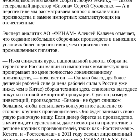
необходимости мы можем собрать любую технику, — сказал
генеральный директор «Бизона» Сергей Суховенко. — А в
перспективе мы рассматриваем вопрос о локализации
производства и замене импортных комплектующих на
отечественные.
Эксперт-аналитик АО «ФИНАМ» Алексей Калачев отмечает,
что создание небольших сборочных производств в нынешних
условиях более перспективно, чем строительство
промышленных гигантов.
— Из-за снижения курса национальной валюты сборка на
территории России машин из импортных комплектующих
проигрывает по цене полностью локализованному
производству, — поясняет он. — Однако благодаря более
дешевой рабочей силе (а цена рабочей силы в России уже
ниже, чем в Китае) сборка техники здесь становится выгоднее
покупки готовой импортной продукции. Судя по размеру
инвестиций, производство «Бизона» не будет слишком
большим, чтобы испытывать конкурентное давление со
стороны крупных производителей. Оно будет занимать свою
узкую рыночную нишу. Если дилер берется за производство,
значит видит перспективы, даже несмотря на присутствие в
регионе крупных производителей, таких как «Ростсельмаш».
Кстати, и «Ростсельмаш» в 2011 году освоил лицензионный
выпуск самоходных опрыскивателей VERSATILE SX 275.