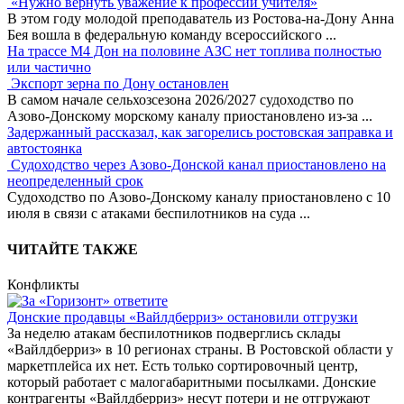
«Нужно вернуть уважение к профессии учителя»
В этом году молодой преподаватель из Ростова-на-Дону Анна
Бея вошла в федеральную команду всероссийского
...
На трассе М4 Дон на половине АЗС нет топлива полностью
или частично
Экспорт зерна по Дону остановлен
В самом начале сельхозсезона 2026/2027 судоходство по
Азово-Донскому морскому каналу приостановлено из-за
...
Задержанный рассказал, как загорелись ростовская заправка и
автостоянка
Судоходство через Азово-Донской канал приостановлено на
неопределенный срок
Судоходство по Азово-Донскому каналу приостановлено с 10
июля в связи с атаками беспилотников на суда
...
ЧИТАЙТЕ ТАКЖЕ
Конфликты
Донские продавцы «Вайлдберриз» остановили отгрузки
За неделю атакам беспилотников подверглись склады
«Вайлдберриз» в 10 регионах страны. В Ростовской области у
маркетплейса их нет. Есть только сортировочный центр,
который работает с малогабаритными посылками. Донские
контрагенты «Вайлдберриз» несут потери и не отгружают