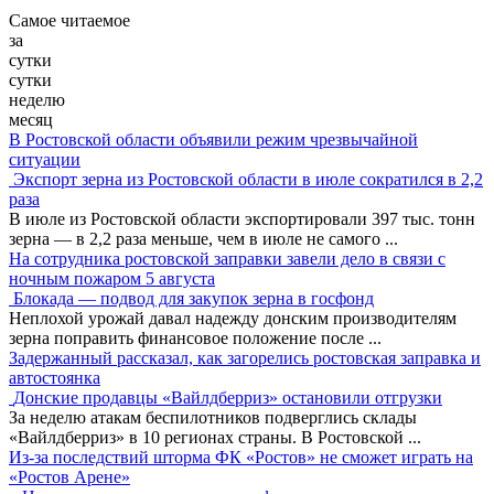
Самое читаемое
за
сутки
сутки
неделю
месяц
В Ростовской области объявили режим чрезвычайной
ситуации
Экспорт зерна из Ростовской области в июле сократился в 2,2
раза
В июле из Ростовской области экспортировали 397 тыс. тонн
зерна — в 2,2 раза меньше, чем в июле не самого
...
На сотрудника ростовской заправки завели дело в связи с
ночным пожаром 5 августа
Блокада — подвод для закупок зерна в госфонд
Неплохой урожай давал надежду донским производителям
зерна поправить финансовое положение после
...
Задержанный рассказал, как загорелись ростовская заправка и
автостоянка
Донские продавцы «Вайлдберриз» остановили отгрузки
За неделю атакам беспилотников подверглись склады
«Вайлдберриз» в 10 регионах страны. В Ростовской
...
Из-за последствий шторма ФК «Ростов» не сможет играть на
«Ростов Арене»