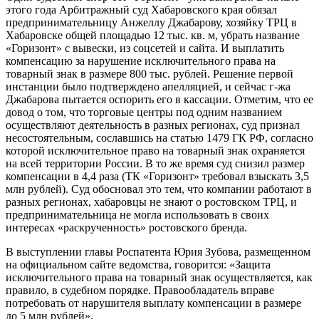
этого года Арбитражный суд Хабаровского края обязал
предпринимательницу Анжеллу Джабарову, хозяйку ТРЦ в
Хабаровске общей площадью 12 тыс. кв. м, убрать название
«Горизонт» с вывески, из соцсетей и сайта. И выплатить
компенсацию за нарушение исключительного права на
товарный знак в размере 800 тыс. рублей. Решение первой
инстанции было подтверждено апелляцией, и сейчас г-жа
Джабарова пытается оспорить его в кассации. Отметим, что ее
довод о том, что торговые центры под одним названием
осуществляют деятельность в разных регионах, суд признал
несостоятельным, сославшись на статью 1479 ГК РФ, согласно
которой исключительное право на товарный знак охраняется
на всей территории России. В то же время суд снизил размер
компенсации в 4,4 раза (ТК «Горизонт» требовал взыскать 3,5
млн рублей). Суд обосновал это тем, что компании работают в
разных регионах, хабаровцы не знают о ростовском ТРЦ, и
предпринимательница не могла использовать в своих
интересах «раскрученность» ростовского бренда.
В выступлении главы Роспатента Юрия Зубова, размещенном
на официальном сайте ведомства, говорится: «Защита
исключительного права на товарный знак осуществляется, как
правило, в судебном порядке. Правообладатель вправе
потребовать от нарушителя выплату компенсации в размере
до 5 млн рублей».