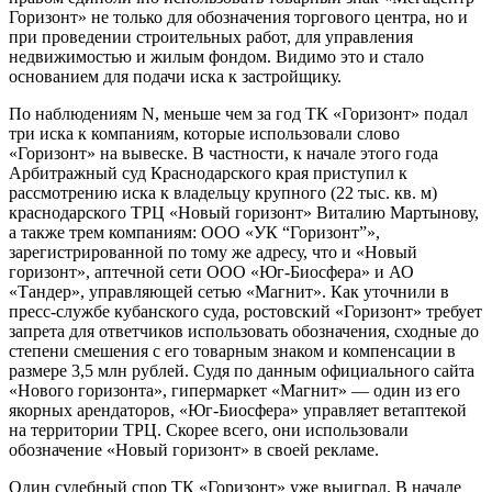
Горизонт» не только для обозначения торгового центра, но и
при проведении строительных работ, для управления
недвижимостью и жилым фондом. Видимо это и стало
основанием для подачи иска к застройщику.
По наблюдениям N, меньше чем за год ТК «Горизонт» подал
три иска к компаниям, которые использовали слово
«Горизонт» на вывеске. В частности, к начале этого года
Арбитражный суд Краснодарского края приступил к
рассмотрению иска к владельцу крупного (22 тыс. кв. м)
краснодарского ТРЦ «Новый горизонт» Виталию Мартынову,
а также трем компаниям: ООО «УК “Горизонт”»,
зарегистрированной по тому же адресу, что и «Новый
горизонт», аптечной сети ООО «Юг-Биосфера» и АО
«Тандер», управляющей сетью «Магнит». Как уточнили в
пресс-службе кубанского суда, ростовский «Горизонт» требует
запрета для ответчиков использовать обозначения, сходные до
степени смешения с его товарным знаком и компенсации в
размере 3,5 млн рублей. Судя по данным официального сайта
«Нового горизонта», гипермаркет «Магнит» — один из его
якорных арендаторов, «Юг-Биосфера» управляет ветаптекой
на территории ТРЦ. Скорее всего, они использовали
обозначение «Новый горизонт» в своей рекламе.
Один судебный спор ТК «Горизонт» уже выиграл. В начале