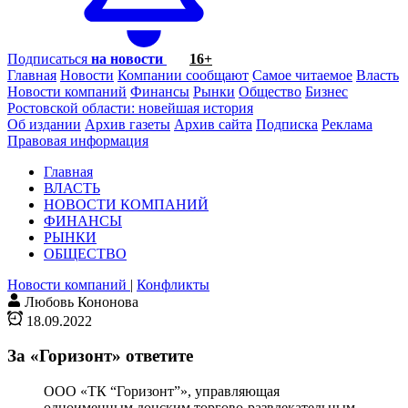
Подписаться
на новости
16+
Главная
Новости
Компании сообщают
Самое читаемое
Власть
Новости компаний
Финансы
Рынки
Общество
Бизнес
Ростовской области: новейшая история
Об издании
Архив газеты
Архив сайта
Подписка
Реклама
Правовая информация
Главная
ВЛАСТЬ
НОВОСТИ КОМПАНИЙ
ФИНАНСЫ
РЫНКИ
ОБЩЕСТВО
Новости компаний
|
Конфликты
Любовь Кононова
18.09.2022
За «Горизонт» ответите
ООО «ТК “Горизонт”», управляющая
одноименным донским торгово-развлекательным