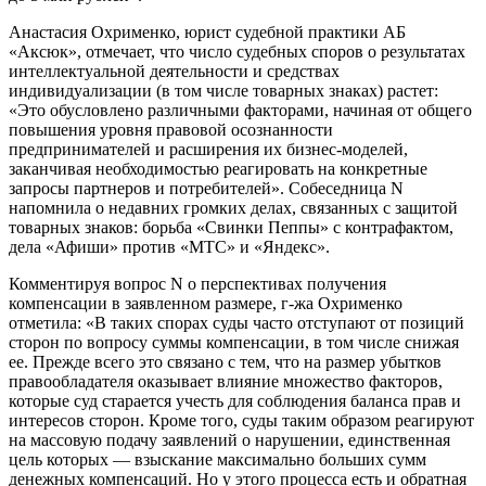
Анастасия Охрименко, юрист судебной практики АБ
«Аксюк», отмечает, что число судебных споров о результатах
интеллектуальной деятельности и средствах
индивидуализации (в том числе товарных знаках) растет:
«Это обусловлено различными факторами, начиная от общего
повышения уровня правовой осознанности
предпринимателей и расширения их бизнес-моделей,
заканчивая необходимостью реагировать на конкретные
запросы партнеров и потребителей». Собеседница N
напомнила о недавних громких делах, связанных с защитой
товарных знаков: борьба «Свинки Пеппы» с контрафактом,
дела «Афиши» против «МТС» и «Яндекс».
Комментируя вопрос N о перспективах получения
компенсации в заявленном размере, г-жа Охрименко
отметила: «В таких спорах суды часто отступают от позиций
сторон по вопросу суммы компенсации, в том числе снижая
ее. Прежде всего это связано с тем, что на размер убытков
правообладателя оказывает влияние множество факторов,
которые суд старается учесть для соблюдения баланса прав и
интересов сторон. Кроме того, суды таким образом реагируют
на массовую подачу заявлений о нарушении, единственная
цель которых — взыскание максимально больших сумм
денежных компенсаций. Но у этого процесса есть и обратная