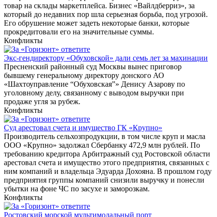
товар на склады маркетплейса. Бизнес «Вайлдберриз», за
который до недавних пор шла серьезная борьба, под угрозой.
Его обрушение может задеть некоторые банки, которые
прокредитовали его на значительные суммы.
Конфликты
Экс-гендиректору «Обуховской» дали семь лет за махинации
Пресненский районный суд Москвы вынес приговор
бывшему генеральному директору донского АО
«Шахтоуправление “Обуховская”» Денису Азарову по
уголовному делу, связанному с выводом выручки при
продаже угля за рубеж.
Конфликты
Суд арестовал счета и имущество ГК «Крупно»
Производитель сельхозпродукции, в том числе круп и масла
ООО «Крупно» задолжал Сбербанку 472,9 млн рублей. По
требованию кредитора Арбитражный суд Ростовской области
арестовал счета и имущество этого предприятия, связанных с
ним компаний и владельца Эдуарда Дохояна. В прошлом году
предприятия группы компаний снизили выручку и понесли
убытки на фоне ЧС по засухе и заморозкам.
Конфликты
Ростовский морской мультимодальный порт