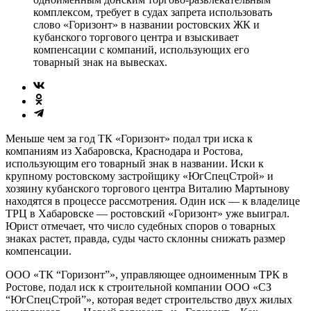
комплексом, требует в судах запрета использовать
слово «Горизонт» в названии ростовских ЖК и
кубанского торгового центра и взыскивает
компенсации с компаний, использующих его
товарный знак на вывесках.
Меньше чем за год ТК «Горизонт» подал три иска к
компаниям из Хабаровска, Краснодара и Ростова,
использующим его товарный знак в названии. Иски к
крупному ростовскому застройщику «ЮгСпецСтрой» и
хозяину кубанского торгового центра Виталию Мартынову
находятся в процессе рассмотрения. Один иск — к владелице
ТРЦ в Хабаровске — ростовский «Горизонт» уже выиграл.
Юрист отмечает, что число судебных споров о товарных
знаках растет, правда, суды часто склонны снижать размер
компенсации.
ООО «ТК “Горизонт”», управляющее одноименным ТРК в
Ростове, подал иск к строительной компании ООО «СЗ
“ЮгСпецСтрой”», которая ведет строительство двух жилых