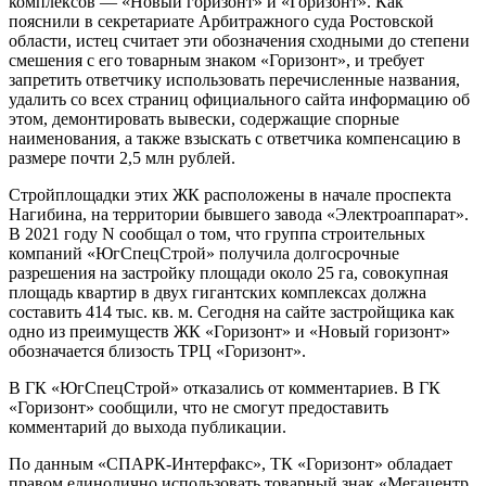
комплексов — «Новый горизонт» и «Горизонт». Как
пояснили в секретариате Арбитражного суда Ростовской
области, истец считает эти обозначения сходными до степени
смешения с его товарным знаком «Горизонт», и требует
запретить ответчику использовать перечисленные названия,
удалить со всех страниц официального сайта информацию об
этом, демонтировать вывески, содержащие спорные
наименования, а также взыскать с ответчика компенсацию в
размере почти 2,5 млн рублей.
Стройплощадки этих ЖК расположены в начале проспекта
Нагибина, на территории бывшего завода «Электроаппарат».
В 2021 году N сообщал о том, что группа строительных
компаний «ЮгСпецСтрой» получила долгосрочные
разрешения на застройку площади около 25 га, совокупная
площадь квартир в двух гигантских комплексах должна
составить 414 тыс. кв. м. Сегодня на сайте застройщика как
одно из преимуществ ЖК «Горизонт» и «Новый горизонт»
обозначается близость ТРЦ «Горизонт».
В ГК «ЮгСпецСтрой» отказались от комментариев. В ГК
«Горизонт» сообщили, что не смогут предоставить
комментарий до выхода публикации.
По данным «СПАРК-Интерфакс», ТК «Горизонт» обладает
правом единолично использовать товарный знак «Мегацентр