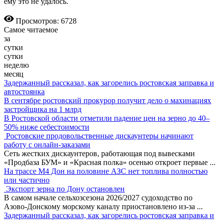
ему это не удалось.
Просмотров: 6728
Самое читаемое
за
сутки
сутки
неделю
месяц
Задержанный рассказал, как загорелись ростовская заправка и
автостоянка
В сентябре ростовский прокурор получит дело о махинациях
застройщика на 1 млрд
В Ростовской области отметили падение цен на зерно до 40–
50% ниже себестоимости
Ростовские продовольственные дискаунтеры начинают
работу с онлайн-заказами
Сеть жестких дискаунтеров, работающая под вывесками
«Продбаза БУМ» и «Красная полка» осенью откроет первые
...
На трассе М4 Дон на половине АЗС нет топлива полностью
или частично
Экспорт зерна по Дону остановлен
В самом начале сельхозсезона 2026/2027 судоходство по
Азово-Донскому морскому каналу приостановлено из-за
...
Задержанный рассказал, как загорелись ростовская заправка и