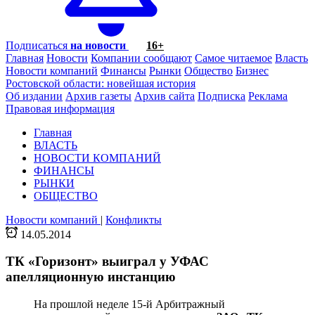
Подписаться
на новости
16+
Главная
Новости
Компании сообщают
Самое читаемое
Власть
Новости компаний
Финансы
Рынки
Общество
Бизнес
Ростовской области: новейшая история
Об издании
Архив газеты
Архив сайта
Подписка
Реклама
Правовая информация
Главная
ВЛАСТЬ
НОВОСТИ КОМПАНИЙ
ФИНАНСЫ
РЫНКИ
ОБЩЕСТВО
Новости компаний
|
Конфликты
14.05.2014
ТК «Горизонт» выиграл у УФАС
апелляционную инстанцию
На прошлой неделе 15-й Арбитражный