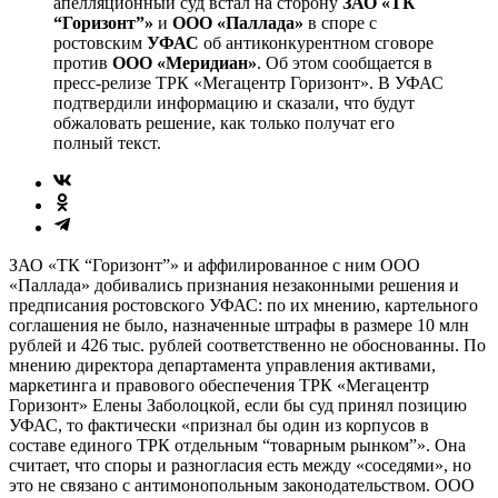
апелляционный суд встал на сторону
ЗАО «ТК
“Горизонт”»
и
ООО «Паллада»
в споре с
ростовским
УФАС
об антиконкурентном сговоре
против
ООО «Меридиан»
. Об этом сообщается в
пресс-релизе ТРК «Мегацентр Горизонт». В УФАС
подтвердили информацию и сказали, что будут
обжаловать решение, как только получат его
полный текст.
ЗАО «ТК “Горизонт”» и аффилированное с ним ООО
«Паллада» добивались признания незаконными решения и
предписания ростовского УФАС: по их мнению, картельного
соглашения не было, назначенные штрафы в размере 10 млн
рублей и 426 тыс. рублей соответственно не обоснованны. По
мнению директора департамента управления активами,
маркетинга и правового обеспечения ТРК «Мегацентр
Горизонт» Елены Заболоцкой, если бы суд принял позицию
УФАС, то фактически «признал бы один из корпусов в
составе единого ТРК отдельным “товарным рынком”». Она
считает, что споры и разногласия есть между «соседями», но
это не связано с антимонопольным законодательством. ООО