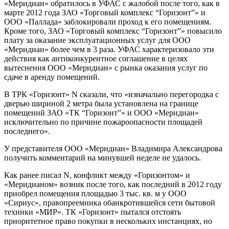
«Меридиан» обратилось в УФАС с жалобой после того, как в
марте 2012 года ЗАО «Торговый комплекс “Горизонт”» и
ООО «Паллада» заблокировали проход к его помещениям.
Кроме того, ЗАО «Торговый комплекс “Горизонт”» повысило
плату за оказание эксплуатационных услуг для ООО
«Меридиан» более чем в 3 раза. УФАС характеризовало эти
действия как антиконкурентное соглашение в целях
вытеснения ООО «Меридиан» с рынка оказания услуг по
сдаче в аренду помещений.
В ТРК «Горизонт» N сказали, что «изначально перегородка с
дверью шириной 2 метра была установлена на границе
помещений ЗАО «ТК “Горизонт”» и ООО «Меридиан»
исключительно по причине пожаро­опасности площадей
последнего».
У представителя ООО «Меридиан» Владимира Александрова
получить комментарий на минувшей неделе не удалось.
Как ранее писал N, конфликт между «Горизонтом» и
«Меридианом» возник после того, как последний в 2012 году
приобрел помещения площадью 3 тыс. кв. м у ООО
«Сириус», правопреемника обанкротившейся сети бытовой
техники «МИР». ТК «Горизонт» пытался отстоять
приоритетное право покупки в нескольких инстанциях, но