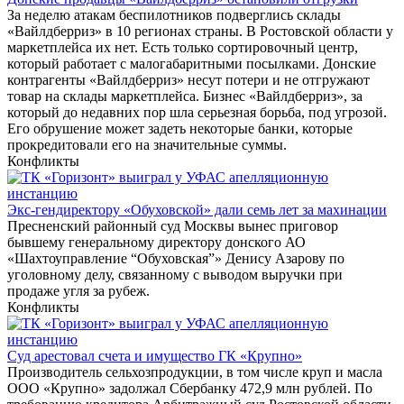
За неделю атакам беспилотников подверглись склады
«Вайлдберриз» в 10 регионах страны. В Ростовской области у
маркетплейса их нет. Есть только сортировочный центр,
который работает с малогабаритными посылками. Донские
контрагенты «Вайлдберриз» несут потери и не отгружают
товар на склады маркетплейса. Бизнес «Вайлдберриз», за
который до недавних пор шла серьезная борьба, под угрозой.
Его обрушение может задеть некоторые банки, которые
прокредитовали его на значительные суммы.
Конфликты
Экс-гендиректору «Обуховской» дали семь лет за махинации
Пресненский районный суд Москвы вынес приговор
бывшему генеральному директору донского АО
«Шахтоуправление “Обуховская”» Денису Азарову по
уголовному делу, связанному с выводом выручки при
продаже угля за рубеж.
Конфликты
Суд арестовал счета и имущество ГК «Крупно»
Производитель сельхозпродукции, в том числе круп и масла
ООО «Крупно» задолжал Сбербанку 472,9 млн рублей. По