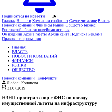
Подписаться
на новости
16+
Главная
Новости
Компании сообщают
Самое читаемое
Власть
Новости компаний
Финансы
Рынки
Общество
Бизнес
Ростовской области: новейшая история
Об издании
Архив газеты
Архив сайта
Подписка
Реклама
Правовая информация
Главная
ВЛАСТЬ
НОВОСТИ КОМПАНИЙ
ФИНАНСЫ
РЫНКИ
ОБЩЕСТВО
Новости компаний
|
Конфликты
Любовь Кононова
31.07.2019
НЗНП проиграл спор с ФНС по поводу
имущественной льготы на инфраструктуру