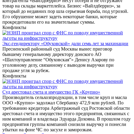
контрагенты «Вайлдберриз» несут потери и не отгружают
товар на склады маркетплейса. Бизнес «Вайлдберриз», за
который до недавних пор шла серьезная борьба, под угрозой.
Его обрушение может задеть некоторые банки, которые
прокредитовали его на значительные суммы.
Конфликты
Экс-гендиректору «Обуховской» дали семь лет за махинации
Пресненский районный суд Москвы вынес приговор
бывшему генеральному директору донского АО
«Шахтоуправление “Обуховская”» Денису Азарову по
уголовному делу, связанному с выводом выручки при
продаже угля за рубеж.
Конфликты
Суд арестовал счета и имущество ГК «Крупно»
Производитель сельхозпродукции, в том числе круп и масла
ООО «Крупно» задолжал Сбербанку 472,9 млн рублей. По
требованию кредитора Арбитражный суд Ростовской области
арестовал счета и имущество этого предприятия, связанных с
ним компаний и владельца Эдуарда Дохояна. В прошлом году
предприятия группы компаний снизили выручку и понесли
убытки на фоне ЧС по засухе и заморозкам.