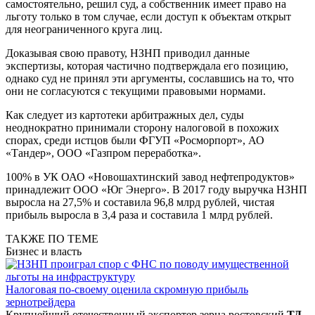
самостоятельно, решил суд, а собственник имеет право на
льготу только в том случае, если доступ к объектам открыт
для неограниченного круга лиц.
Доказывая свою правоту, НЗНП приводил данные
экспертизы, которая частично подтверждала его позицию,
однако суд не принял эти аргументы, сославшись на то, что
они не согласуются с текущими правовыми нормами.
Как следует из картотеки арбитражных дел, суды
неоднократно принимали сторону налоговой в похожих
спорах, среди истцов были ФГУП «Росморпорт», АО
«Тандер», ООО «Газпром переработка».
100% в УК ОАО «Новошахтинский завод нефтепродуктов»
принадлежит ООО «Юг Энерго». В 2017 году выручка НЗНП
выросла на 27,5% и составила 96,8 млрд рублей, чистая
прибыль выросла в 3,4 раза и составила 1 млрд рублей.
ТАКЖЕ ПО ТЕМЕ
Бизнес и власть
Налоговая по-своему оценила скромную прибыль
зернотрейдера
Крупнейший отечественный экспортер зерна ростовский
ТД