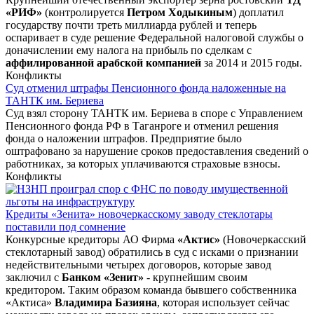
«РИФ»
(контролируется
Петром Ходыкиным
) доплатил
государству почти треть миллиарда рублей и теперь
оспаривает в суде решение Федеральной налоговой службы о
доначислении ему налога на прибыль по сделкам с
аффилированной арабской компанией
за 2014 и 2015 годы.
Конфликты
Суд отменил штрафы Пенсионного фонда наложенные на
ТАНТК им. Бериева
Суд взял сторону ТАНТК им. Бериева в споре с Управлением
Пенсионного фонда РФ в Таганроге и отменил решения
фонда о наложении штрафов. Предприятие было
оштрафовано за нарушение сроков предоставления сведений о
работниках, за которых уплачиваются страховые взносы.
Конфликты
Кредиты «Зенита» новочеркасскому заводу стеклотары
поставили под сомнение
Конкурсные кредиторы АО Фирма
«Актис»
(Новочеркасский
стеклотарный завод) обратились в суд с исками о признании
недействительными четырех договоров, которые завод
заключил с
Банком «Зенит»
- крупнейшим своим
кредитором. Таким образом команда бывшего собственника
«Актиса»
Владимира Базияна
, которая использует сейчас