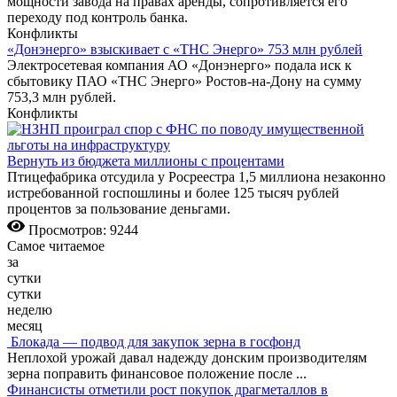
мощности завода на правах аренды, сопротивляется его
переходу под контроль банка.
Конфликты
«Донэнерго» взыскивает с «ТНС Энерго» 753 млн рублей
Электросетевая компания АО «Донэнерго» подала иск к
сбытовику ПАО «ТНС Энерго» Ростов-на-Дону на сумму
753,3 млн рублей.
Конфликты
Вернуть из бюджета миллионы с процентами
Птицефабрика отсудила у Росреестра 1,5 миллиона незаконно
истребованной госпошлины и более 125 тысяч рублей
процентов за пользование деньгами.
Просмотров: 9244
Самое читаемое
за
сутки
сутки
неделю
месяц
Блокада — подвод для закупок зерна в госфонд
Неплохой урожай давал надежду донским производителям
зерна поправить финансовое положение после
...
Финансисты отметили рост покупок драгметаллов в