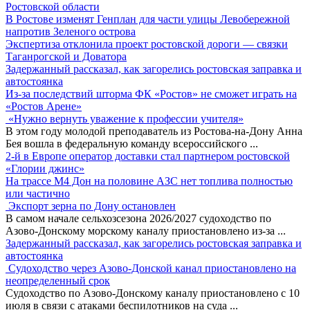
Ростовской области
В Ростове изменят Генплан для части улицы Левобережной
напротив Зеленого острова
Экспертиза отклонила проект ростовской дороги — связки
Таганрогской и Доватора
Задержанный рассказал, как загорелись ростовская заправка и
автостоянка
Из-за последствий шторма ФК «Ростов» не сможет играть на
«Ростов Арене»
«Нужно вернуть уважение к профессии учителя»
В этом году молодой преподаватель из Ростова-на-Дону Анна
Бея вошла в федеральную команду всероссийского
...
2-й в Европе оператор доставки стал партнером ростовской
«Глории джинс»
На трассе М4 Дон на половине АЗС нет топлива полностью
или частично
Экспорт зерна по Дону остановлен
В самом начале сельхозсезона 2026/2027 судоходство по
Азово-Донскому морскому каналу приостановлено из-за
...
Задержанный рассказал, как загорелись ростовская заправка и
автостоянка
Судоходство через Азово-Донской канал приостановлено на
неопределенный срок
Судоходство по Азово-Донскому каналу приостановлено с 10
июля в связи с атаками беспилотников на суда
...