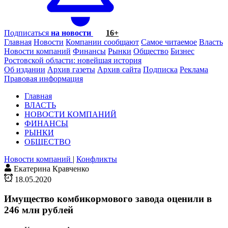
Подписаться
на новости
16+
Главная
Новости
Компании сообщают
Самое читаемое
Власть
Новости компаний
Финансы
Рынки
Общество
Бизнес
Ростовской области: новейшая история
Об издании
Архив газеты
Архив сайта
Подписка
Реклама
Правовая информация
Главная
ВЛАСТЬ
НОВОСТИ КОМПАНИЙ
ФИНАНСЫ
РЫНКИ
ОБЩЕСТВО
Новости компаний
|
Конфликты
Екатерина Кравченко
18.05.2020
Имущество комбикормового завода оценили в
246 млн рублей