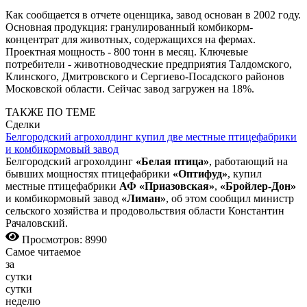
Как сообщается в отчете оценщика, завод основан в 2002 году.
Основная продукция: гранулированный комбикорм-
концентрат для животных, содержащихся на фермах.
Проектная мощность - 800 тонн в месяц. Ключевые
потребители - животноводческие предприятия Талдомского,
Клинского, Дмитровского и Сергиево-Посадского районов
Московской области. Сейчас завод загружен на 18%.
ТАКЖЕ ПО ТЕМЕ
Сделки
Белгородский агрохолдинг купил две местные птицефабрики
и комбикормовый завод
Белгородский агрохолдинг
«Белая птица»
, работающий на
бывших мощностях птицефабрики
«Оптифуд»
, купил
местные птицефабрики
АФ «Приазовская»
,
«Бройлер-Дон»
и комбикормовый завод
«Лиман»
, об этом сообщил министр
сельского хозяйства и продовольствия области Константин
Рачаловский.
Просмотров: 8990
Самое читаемое
за
сутки
сутки
неделю