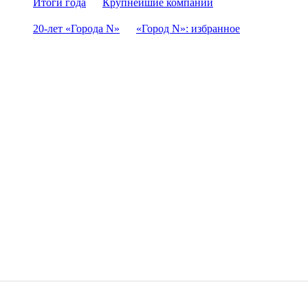
Итоги года
Крупнейшие компании
20-лет «Города N»
«Город N»: избранное