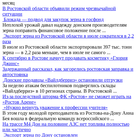
месяц
В Ростовской области объявили режим чрезвычайной
ситуации
Блокада — подвод для закупок зерна в госфонд
Неплохой урожай давал надежду донским производителям
зерна поправить финансовое положение после
...
Экспорт зерна из Ростовской области в июле сократился в 2,2
раза
В июле из Ростовской области экспортировали 397 тыс. тонн
зерна — в 2,2 раза меньше, чем в июле не самого
...
К сентябрю в Ростове начнут продавать косметику «Глория
Джинс»
Задержанный рассказал, как загорелись ростовская заправка и
автостоянка
Донские продавцы «Вайлдберриз» остановили отгрузки
За неделю атакам беспилотников подверглись склады
«Вайлдберриз» в 10 регионах страны. В Ростовской
...
Из-за последствий шторма ФК «Ростов» не сможет играть на
«Ростов Арене»
«Нужно вернуть уважение к профессии учителя»
В этом году молодой преподаватель из Ростова-на-Дону Анна
Бея вошла в федеральную команду всероссийского
...
На трассе М4 Дон на половине АЗС нет топлива полностью
или частично
Экспорт зерна по Дону остановлен