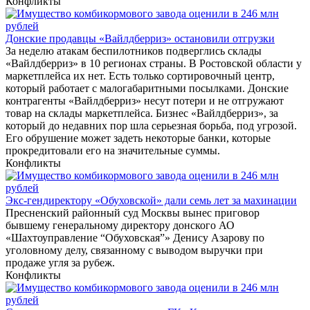
Конфликты
Донские продавцы «Вайлдберриз» остановили отгрузки
За неделю атакам беспилотников подверглись склады
«Вайлдберриз» в 10 регионах страны. В Ростовской области у
маркетплейса их нет. Есть только сортировочный центр,
который работает с малогабаритными посылками. Донские
контрагенты «Вайлдберриз» несут потери и не отгружают
товар на склады маркетплейса. Бизнес «Вайлдберриз», за
который до недавних пор шла серьезная борьба, под угрозой.
Его обрушение может задеть некоторые банки, которые
прокредитовали его на значительные суммы.
Конфликты
Экс-гендиректору «Обуховской» дали семь лет за махинации
Пресненский районный суд Москвы вынес приговор
бывшему генеральному директору донского АО
«Шахтоуправление “Обуховская”» Денису Азарову по
уголовному делу, связанному с выводом выручки при
продаже угля за рубеж.
Конфликты