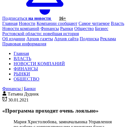
Подписаться
на новости
16+
Главная
Новости
Компании сообщают
Самое читаемое
Власть
Новости компаний
Финансы
Рынки
Общество
Бизнес
Ростовской области: новейшая история
Об издании
Архив газеты
Архив сайта
Подписка
Реклама
Правовая информация
Главная
ВЛАСТЬ
НОВОСТИ КОМПАНИЙ
ФИНАНСЫ
РЫНКИ
ОБЩЕСТВО
Финансы
|
Банки
Татьяна Дудник
30.01.2021
«Программа проходит очень лояльно»
Мария Христолюбова, замначальника Управления
по работе с корпоративными клиентами банка