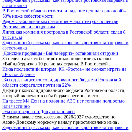
Задержанный рассказал, как загорелись ростовская заправка и
автостоянка
В Ростовской области отметили падение цен на зерно до 40–
50% ниже себестоимости
Рядом с заброшенным памятником архитектуры в центре
Ростова ввели спецрежим
Липецкая компания построила в Ростовской области склад 8
тыс. кв. м
Задержанный рассказал, как загорелись ростовская заправка и
автостоянка
Донские продавцы «Вайлдберриз» остановили отгрузки
За неделю атакам беспилотников подверглись склады
«Вайлдберриз» в 10 регионах страны. В Ростовской
...
Из-за последствий шторма ФК «Ростов» не сможет играть на
«Ростов Арене»
За год дефицит консолидированного бюджета Ростовской
области сократился почти на 22%
Дефицит консолидированного бюджета Ростовской области,
который включает в себя бюджет региона и его
...
На трассе М4 Дон на половине АЗС нет топлива полностью
или частично
Экспорт зерна по Дону остановлен
В самом начале сельхозсезона 2026/2027 судоходство по
Азово-Донскому морскому каналу приостановлено из-за
...
Задержанный рассказал, как загорелись ростовская заправка и