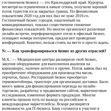
гостиничном бизнесе — это Краснодарский край. Курорты,
несмотря на ограничения в начале сезона, получили хороший
поток туристов из-за закрытых границ. По финансовым
показателям 2020 год для них был не хуже 2019-го.
Гостиничный бизнес городов, нацеленный на
командированных, показал существенное снижение
финансовых показателей. Но многие организуют различные
онлайн-встречи, переформатируют отели в офисный бизнес,
оснащают номера интернетом, предлагают проведение
конференций. Конечно, нельзя стоять на месте и просто ждать.
N: — Как трансформировался бизнес из других отраслей?
М.Х.: — Медицинские центры расширили свой бизнес,
закупив оборудование для выполнения анализов на
коронавирус, наличие антител и прочее. Поток заявок был на
приобретение оборудования для производства масок,
перчаток, бахил. Ресторанный бизнес приобретал
термоконтейнеры, транспорт для организации доставки. Было
много заявок для финансирования перехода на онлайн-
торговлю, разработку и продвижение сайтов, маркетинговые
исследования, изменение формата продукции. Многие
клиенты прошли путь по выходу на российские и
международные маркетплейсы. Вскоре расширятся
возможности для IT-бизнеса. Банк готовится к участию в