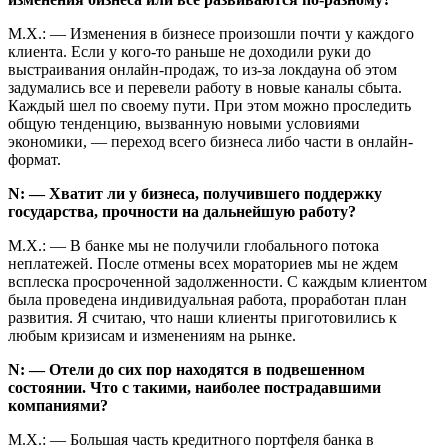
М.Х.: — Изменения в бизнесе произошли почти у каждого
клиента. Если у кого-то раньше не доходили руки до
выстраивания онлайн-продаж, то из-за локдауна об этом
задумались все и перевели работу в новые каналы сбыта.
Каждый шел по своему пути. При этом можно проследить
общую тенденцию, вызванную новыми условиями
экономики, — переход всего бизнеса либо части в онлайн-
формат.
N: — Хватит ли у бизнеса, получившего поддержку
государства, прочности на дальнейшую работу?
М.Х.: — В банке мы не получили глобального потока
неплатежей. После отмены всех мораториев мы не ждем
всплеска просроченной задолженности. С каждым клиентом
была проведена индивидуальная работа, проработан план
развития. Я считаю, что наши клиенты приготовились к
любым кризисам и изменениям на рынке.
N: — Отели до сих пор находятся в подвешенном
состоянии. Что с такими, наиболее пострадавшими
компаниями?
М.Х.: — Большая часть кредитного портфеля банка в