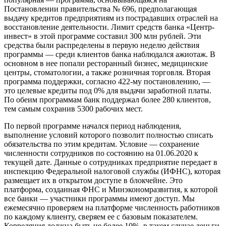
Постановлении правительства № 696, предполагающая
выдачу кредитов предприятиям из пострадавших отраслей на
восстановление деятельности. Лимит средств банка «Центр-
инвест» в этой программе составил 300 млн рублей. Эти
средства были распределены в первую неделю действия
программы — среди клиентов банка наблюдался ажиотаж. В
основном в нее попали ресторанный бизнес, медицинские
центры, стоматологии, а также розничная торговля. Вторая
программа поддержки, согласно 422-му постановлению, —
это целевые кредиты под 0% для выдачи заработной платы.
По обеим программам банк поддержал более 280 клиентов,
тем самым сохранив 5300 рабочих мест.
По первой программе начался период наблюдения,
выполнение условий которого позволит полностью списать
обязательства по этим кредитам. Условие — сохранение
численности сотрудников по состоянию на 01.06.2020 к
текущей дате. Данные о сотрудниках предприятие передает в
инспекцию Федеральной налоговой службы (ИФНС), которая
размещает их в открытом доступе в блокчейне. Это
платформа, созданная ФНС и Минэкономразвития, к которой
все банки — участники программы имеют доступ. Мы
ежемесячно проверяем на платформе численность работников
по каждому клиенту, сверяем ее с базовым показателем.
Корреляция должна быть не более 10%, в таком случае деньги