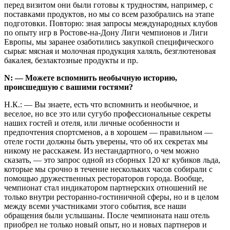
перед визитом они были готовы к трудностям, например, с
поставками продуктов, но мы со всем разобрались на этапе
подготовки. Повторю: зная запросы международных клубов
по опыту игр в Ростове-на-Дону Лиги чемпионов и Лиги
Европы, мы заранее озаботились закупкой специфического
сырья: мясная и молочная продукция халяль, безглютеновая
бакалея, безлактозные продукты и пр.
N: — Можете вспомнить необычную историю,
происшедшую с вашими гостями?
Н.К.: — Вы знаете, есть что вспомнить и необычное, и
веселое, но все это или сугубо профессиональные секреты
наших гостей и отеля, или личные особенности и
предпочтения спортсменов, а в хорошем — правильном —
отеле гости должны быть уверены, что об их секретах мы
никому не расскажем. Из нестандартного, о чем можно
сказать, — это запрос одной из сборных 120 кг кубиков льда,
которые мы срочно в течение нескольких часов собирали с
помощью дружественных рестораторов города. Вообще,
чемпионат стал индикатором партнерских отношений не
только внутри ресторанно-гостиничной сферы, но и в целом
между всеми участниками этого события, все наши
обращения были услышаны. После чемпионата наш отель
приобрел не только новый опыт, но и новых партнеров и