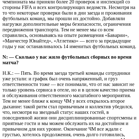
чемпионата мы приняли более 20 проверок и инспекций со
стороны FIFA и всех контролирующих ведомств. Несмотря на
то что некоторые проверки были в дни заезда и проживания
футбольных команд, мы прошли их достойно. Добавляли
нагрузки дополнительные меры безопасности, ограничения
передвижения транспорта. Тем не менее мы со всем
справились, основываясь на опыте размещения «Баварии»,
«Манчестер Юнайтед», «Атлетико» — всего за предыдущие
годы у нас останавливалось 14 именитых футбольных команд.
N: — Сколько у вас жило футбольных сборных во время
матча?
Н.К.: — Пять. Во время заезда третьей команды сотрудники
уже устали: и график был очень напряженный, и груз
ответственности тоже — все понимали, что от нас зависит не
только уровень сервиса в отеле, но и в целом качество приема
и обслуживания ответственного масштабного мероприятия.
Тем не менее ближе к концу ЧМ у всех открылось второе
дыхание: такой ритм стал привычным и коллектив убедился,
что, несмотря на звездный статус наших гостей, в
повседневной жизни они дисциплинированные спортсмены и
приятные гости и мы можем обслужить их на достойном и
привычном для них уровне. Окончание ЧМ все ждали с
грустью, хотелось продолжения, очень долго готовились,