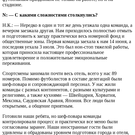
стадионе.
N: — С какими сложностями столкнулись?
Н.К.: — Нередко в один и тот же день уезжала одна команда, а
вечером заезжала другая. Нам приходилось полностью отмыть
и подготовить к заезду практически весь номерной фонд и
общественные зоны. Первая команда заехала к нам 14 июня, а
последняя уехала 3 июля. Это был нон-стоп тяжелой работы,
которая приносила настоящее профессиональное
удовлетворение и положительные эмоциональные
переживания.
Спортсмены занимали почти весь отель, всего у нас 89
номеров. Помимо футболистов в составе делегаций были
шеф-повара и сопровождающий персонал. У нас жили
команды с разных континентов, с разными культурами и
религиями, а также кухнями — Швейцария, Хорватия,
Мексика, Саудовская Аравия, Япония. Все люди были
открытыми, а общение приятным.
Готовили наши ребята, но шеф-повара команды
контролировали процесс и практически все меню были
согласованы заранее. Наши иностранные гости были
удивлены и обрадованы уровнем подготовки города и отеля,