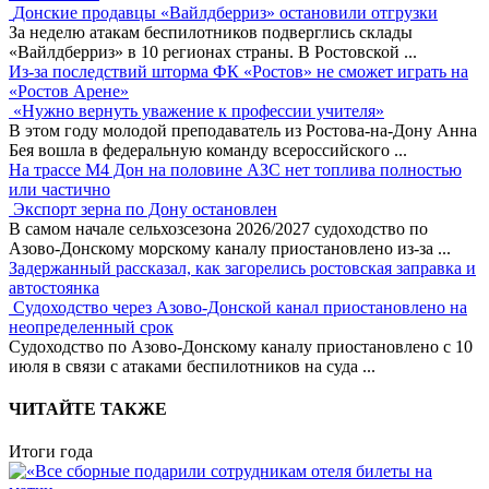
Донские продавцы «Вайлдберриз» остановили отгрузки
За неделю атакам беспилотников подверглись склады
«Вайлдберриз» в 10 регионах страны. В Ростовской
...
Из-за последствий шторма ФК «Ростов» не сможет играть на
«Ростов Арене»
«Нужно вернуть уважение к профессии учителя»
В этом году молодой преподаватель из Ростова-на-Дону Анна
Бея вошла в федеральную команду всероссийского
...
На трассе М4 Дон на половине АЗС нет топлива полностью
или частично
Экспорт зерна по Дону остановлен
В самом начале сельхозсезона 2026/2027 судоходство по
Азово-Донскому морскому каналу приостановлено из-за
...
Задержанный рассказал, как загорелись ростовская заправка и
автостоянка
Судоходство через Азово-Донской канал приостановлено на
неопределенный срок
Судоходство по Азово-Донскому каналу приостановлено с 10
июля в связи с атаками беспилотников на суда
...
ЧИТАЙТЕ ТАКЖЕ
Итоги года