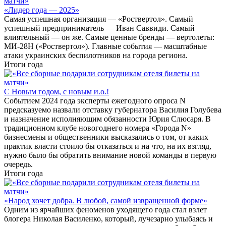
«Лидер года — 2025»
Самая успешная организация — «Роствертол». Самый
успешный предприниматель — Иван Саввиди. Самый
влиятельный — он же. Самые ценные бренды — вертолеты:
МИ-28Н («Роствертол»). Главные события — масштабные
атаки украинских беспилотников на города региона.
Итоги года
С Новым годом, с новым и.о.!
Событием 2024 года эксперты ежегодного опроса N
предсказуемо назвали отставку губернатора Василия Голубева
и назначение исполняющим обязанности Юрия Слюсаря. В
традиционном клубе новогоднего номера «Города N»
бизнесмены и общественники высказались о том, от каких
практик власти стоило бы отказаться и на что, на их взгляд,
нужно было бы обратить внимание новой команды в первую
очередь.
Итоги года
«Народ хочет добра. В любой, самой извращенной форме»
Одним из ярчайших феноменов уходящего года стал взлет
блогера Николая Василенко, который, лучезарно улыбаясь и