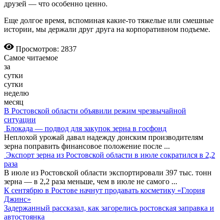
друзей — что особенно ценно.
Еще долгое время, вспоминая какие-то тяжелые или смешные
истории, мы держали друг друга на корпоративном подъеме.
Просмотров: 2837
Самое читаемое
за
сутки
сутки
неделю
месяц
В Ростовской области объявили режим чрезвычайной
ситуации
Блокада — подвод для закупок зерна в госфонд
Неплохой урожай давал надежду донским производителям
зерна поправить финансовое положение после
...
Экспорт зерна из Ростовской области в июле сократился в 2,2
раза
В июле из Ростовской области экспортировали 397 тыс. тонн
зерна — в 2,2 раза меньше, чем в июле не самого
...
К сентябрю в Ростове начнут продавать косметику «Глория
Джинс»
Задержанный рассказал, как загорелись ростовская заправка и
автостоянка