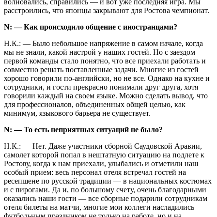
волновались, справились — и вот уже последняя игра. Мы
расстроились, что японцы закрывают для Ростова чемпионат.
N: — Как происходило общение с иностранцами?
Н.К.: — Было небольшое напряжение в самом начале, когда
мы не знали, какой настрой у наших гостей. Но с заездом
первой команды стало понятно, что все приехали работать и
совместно решать поставленные задачи. Многие из гостей
хорошо говорили по-английски, но не все. Однако на кухне и
сотрудники, и гости прекрасно понимали друг друга, хотя
говорили каждый на своем языке. Можно сделать вывод, что
для профессионалов, объединенных общей целью, как
минимум, языкового барьера не существует.
N: — То есть неприятных ситуаций не было?
Н.К.: — Нет. Даже участники сборной Саудовской Аравии,
самолет которой попал в нештатную ситуацию на подлете к
Ростову, когда к нам приехали, улыбались и отметили наш
особый прием: весь персонал отеля встречал гостей на
ресепшене по русской традиции — в национальных костюмах
и с пирогами. Да и, по большому счету, очень благодарными
оказались наши гости — все сборные подарили сотрудникам
отеля билеты на матчи, многие мои коллеги насладились
футбольным праздником не только на работе, но и на