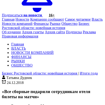
Подписаться
на новости
16+
Главная
Новости
Компании сообщают
Самое читаемое
Власть
Новости компаний
Финансы
Рынки
Общество
Бизнес
Ростовской области: новейшая история
Об издании
Архив газеты
Архив сайта
Подписка
Реклама
Правовая информация
Главная
ВЛАСТЬ
НОВОСТИ КОМПАНИЙ
ФИНАНСЫ
РЫНКИ
ОБЩЕСТВО
Бизнес Ростовской области: новейшая история
|
Итоги года
Татьяна Дудник
24.12.2018
«Все сборные подарили сотрудникам отеля
билеты на матчи»