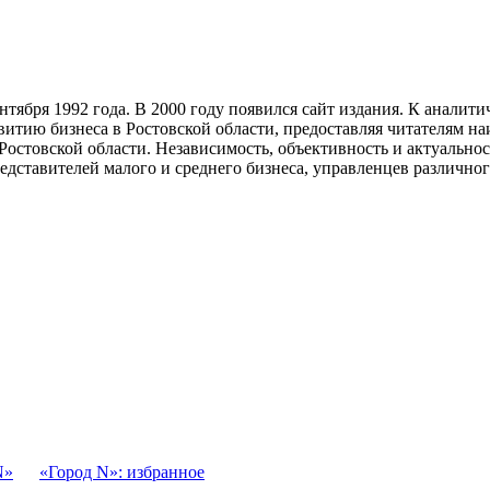
тября 1992 года. В 2000 году появился сайт издания. К анали
звитию бизнеса в Ростовской области, предоставляя читателям 
Ростовской области. Независимость, объективность и актуально
ставителей малого и среднего бизнеса, управленцев различного
N»
«Город N»: избранное