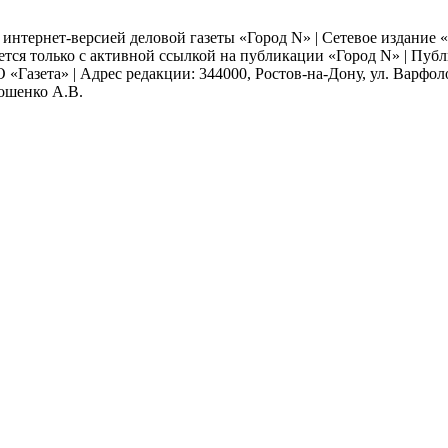
я интернет-версией деловой газеты «Город N» | Сетевое издание
ается только с активной ссылкой на публикации «Город N» | Пу
 «Газета» | Адрес редакции: 344000, Ростов-на-Дону, ул. Варфолом
мошенко А.В.