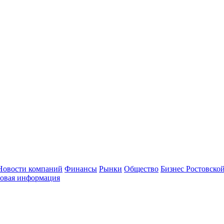
Новости компаний
Финансы
Рынки
Общество
Бизнес Ростовской
овая информация