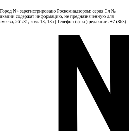
 «Город N» зарегистрировано Роскомнадзором: серuя Эл №
бликации содержат информацию, не предназначенную для
еева, 261/81, ком. 13, 13а | Телефон (факс) редакции: +7 (863)