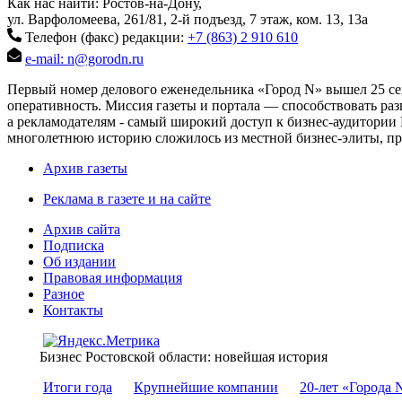
Как нас найти: Ростов-на-Дону,
ул. Варфоломеева, 261/81, 2-й подъезд, 7 этаж, ком. 13, 13а
Телефон (факс) редакции:
+7 (863) 2 910 610
e-mail: n@gorodn.ru
Первый номер делового еженедельника «Город N» вышел 25 сен
оперативность. Миссия газеты и портала — способствовать ра
а рекламодателям - самый широкий доступ к бизнес-аудитории 
многолетнюю историю сложилось из местной бизнес-элиты, пред
Архив газеты
Реклама в газете и на сайте
Архив сайта
Подписка
Об издании
Правовая информация
Разное
Контакты
Бизнес Ростовской области: новейшая история
Итоги года
Крупнейшие компании
20-лет «Города 