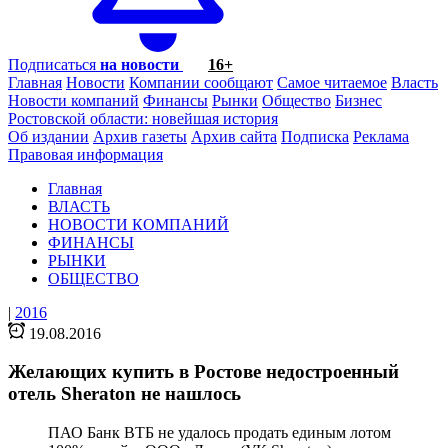
Подписаться
на новости
16+
Главная
Новости
Компании сообщают
Самое читаемое
Власть
Новости компаний
Финансы
Рынки
Общество
Бизнес
Ростовской области: новейшая история
Об издании
Архив газеты
Архив сайта
Подписка
Реклама
Правовая информация
Главная
ВЛАСТЬ
НОВОСТИ КОМПАНИЙ
ФИНАНСЫ
РЫНКИ
ОБЩЕСТВО
|
2016
19.08.2016
Желающих купить в Ростове недостроенный
отель Sheraton не нашлось
ПАО Банк ВТБ не удалось продать единым лотом