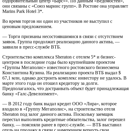
оздоровительный центр «Барс»». По данным «Ведомостей»,
они связаны с «Союз маринс групп». В Ростове она управляет
Marins Park Hotel 3*.
Во время торгов ни один из участников не выступил с
ценовым предложением.
— Торги признаны несостоявшимися в связи с отсутствием
заявок. Группа продолжит реализацию данного актива, —
заявили в пресс-службе ВТБ.
Строительство комплекса Sheraton c отелем 5* и бизнес-
центром в последние годы было крупнейшим проектом
«Группы Мегаполис» известного ростовского бизнесмена
Константина Кузина. На реализацию проекта ВТБ выдал $
67,1 млн, однако достроить комплекс инвестору не удалось. В
марте этого года он отошел кредитору за долги.
Предполагалось, что достраивать объект будет принадлежащая
банку «Галс-Девелопмент».
— В 2012 году банк выдал кредит ООО «Лира», которое
входило в «Группу Мегаполис», на строительство отеля
Sheraton под залог данного актива. Поскольку заемщик
перестал выполнять кредитные обязательства, залог перешел
банку, — поясняли ранее в пресс-службе. — ВТБ выставил
отель на продажу в связи с намерением вернуть свои