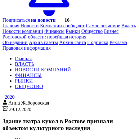
Подписаться
на новости
16+
Главная
Новости
Компании сообщают
Самое читаемое
Власть
Новости компаний
Финансы
Рынки
Общество
Бизнес
Ростовской области: новейшая история
Об издании
Архив газеты
Архив сайта
Подписка
Реклама
Правовая информация
Главная
ВЛАСТЬ
НОВОСТИ КОМПАНИЙ
ФИНАНСЫ
РЫНКИ
ОБЩЕСТВО
|
2020
Анна Жаборовская
29.12.2020
Здание театра кукол в Ростове признали
объектом культурного наследия