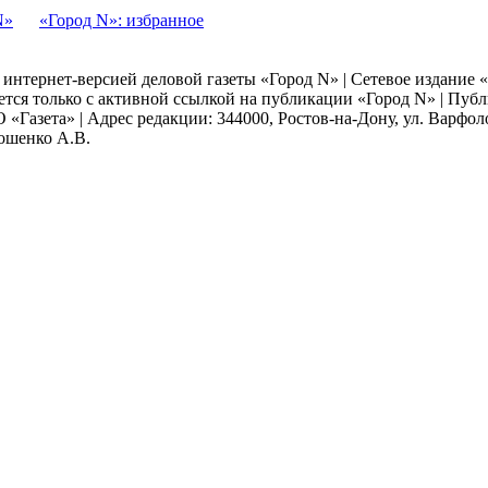
N»
«Город N»: избранное
я интернет-версией деловой газеты «Город N» | Сетевое издание
ается только с активной ссылкой на публикации «Город N» | Пу
 «Газета» | Адрес редакции: 344000, Ростов-на-Дону, ул. Варфолом
мошенко А.В.