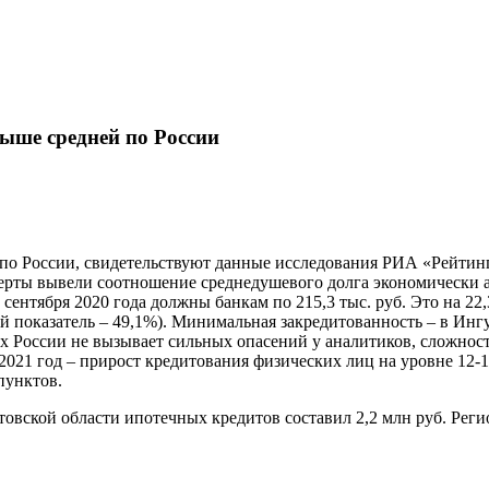
выше средней по России
по России, свидетельствуют данные исследования РИА «Рейтинг
ерты вывели соотношение среднедушевого долга экономически а
сентября 2020 года должны банкам по 215,3 тыс. руб. Это на 22,3
й показатель – 49,1%). Минимальная закредитованность – в Инг
х России не вызывает сильных опасений у аналитиков, сложност
2021 год – прирост кредитования физических лиц на уровне 12-
пунктов.
овской области ипотечных кредитов составил 2,2 млн руб. Регио