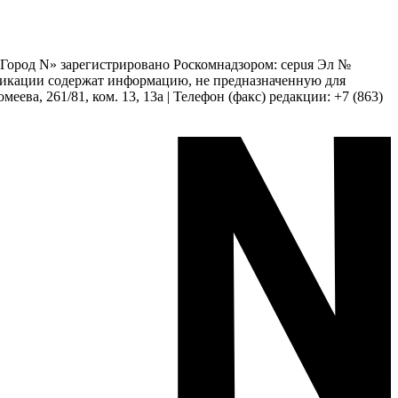
 «Город N» зарегистрировано Роскомнадзором: серuя Эл №
бликации содержат информацию, не предназначенную для
еева, 261/81, ком. 13, 13а | Телефон (факс) редакции: +7 (863)