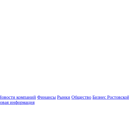
Новости компаний
Финансы
Рынки
Общество
Бизнес Ростовской
овая информация