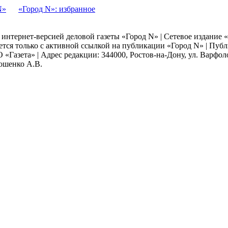
N»
«Город N»: избранное
я интернет-версией деловой газеты «Город N» | Сетевое издание
ается только с активной ссылкой на публикации «Город N» | Пу
 «Газета» | Адрес редакции: 344000, Ростов-на-Дону, ул. Варфолом
мошенко А.В.