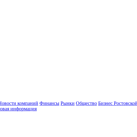
Новости компаний
Финансы
Рынки
Общество
Бизнес Ростовской
овая информация