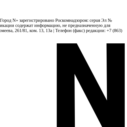
 «Город N» зарегистрировано Роскомнадзором: серuя Эл №
бликации содержат информацию, не предназначенную для
еева, 261/81, ком. 13, 13а | Телефон (факс) редакции: +7 (863)