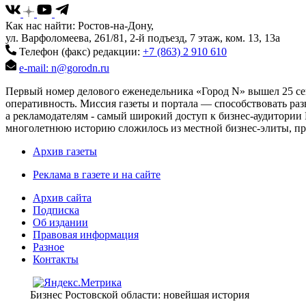
Как нас найти: Ростов-на-Дону,
ул. Варфоломеева, 261/81, 2-й подъезд, 7 этаж, ком. 13, 13а
Телефон (факс) редакции:
+7 (863) 2 910 610
e-mail: n@gorodn.ru
Первый номер делового еженедельника «Город N» вышел 25 сен
оперативность. Миссия газеты и портала — способствовать ра
а рекламодателям - самый широкий доступ к бизнес-аудитории 
многолетнюю историю сложилось из местной бизнес-элиты, пред
Архив газеты
Реклама в газете и на сайте
Архив сайта
Подписка
Об издании
Правовая информация
Разное
Контакты
Бизнес Ростовской области: новейшая история