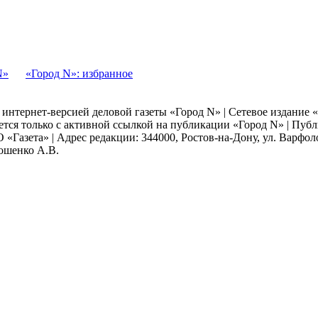
N»
«Город N»: избранное
я интернет-версией деловой газеты «Город N» | Сетевое издание
ается только с активной ссылкой на публикации «Город N» | Пу
 «Газета» | Адрес редакции: 344000, Ростов-на-Дону, ул. Варфолом
мошенко А.В.