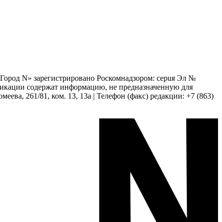
 «Город N» зарегистрировано Роскомнадзором: серuя Эл №
бликации содержат информацию, не предназначенную для
еева, 261/81, ком. 13, 13а | Телефон (факс) редакции: +7 (863)