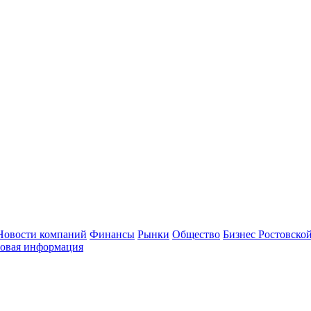
Новости компаний
Финансы
Рынки
Общество
Бизнес Ростовской
овая информация