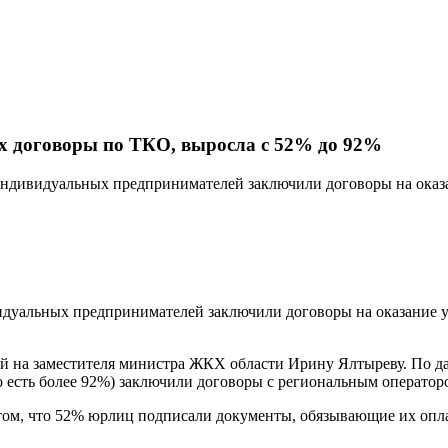
их договоры по ТКО, выросла с 52% до 92%
и индивидуальных предпринимателей заключили договоры на ока
видуальных предпринимателей заключили договоры на оказание
ой на заместителя министра ЖКХ области Ирину Ялтыреву. По да
о есть более 92%) заключили договоры с региональным операто
том, что 52% юрлиц подписали документы, обязывающие их оплач