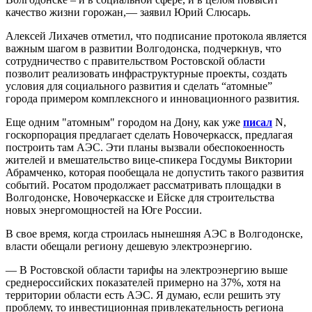
качество жизни горожан,— заявил Юрий Слюсарь.
Алексей Лихачев отметил, что подписание протокола является
важным шагом в развитии Волгодонска, подчеркнув, что
сотрудничество с правительством Ростовской области
позволит реализовать инфраструктурные проекты, создать
условия для социального развития и сделать “атомные”
города примером комплексного и инновационного развития.
Еще одним "атомным" городом на Дону, как уже
писал
N,
госкорпорация предлагает сделать Новочеркасск, предлагая
построить там АЭС. Эти планы вызвали обеспокоенность
жителей и вмешательство вице-спикера Госдумы Виктории
Абрамченко, которая пообещала не допустить такого развития
событий. Росатом продолжает рассматривать площадки в
Волгодонске, Новочеркасске и Ейске для строительства
новых энергомощностей на Юге России.
В свое время, когда строилась нынешняя АЭС в Волгодонске,
власти обещали региону дешевую электроэнергию.
— В Ростовской области тарифы на электроэнергию выше
среднероссийских показателей примерно на 37%, хотя на
территории области есть АЭС. Я думаю, если решить эту
проблему, то инвестиционная привлекательность региона