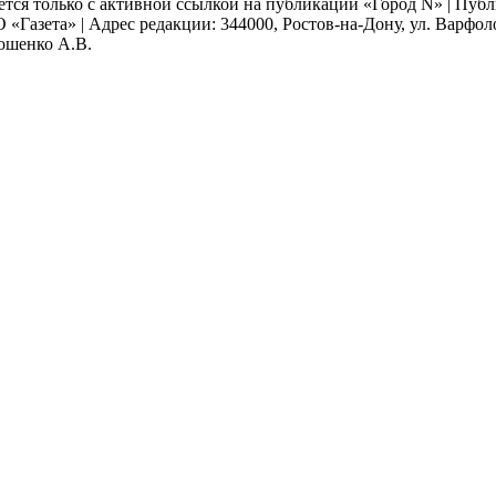
ается только с активной ссылкой на публикации «Город N» | Пу
 «Газета» | Адрес редакции: 344000, Ростов-на-Дону, ул. Варфолом
мошенко А.В.