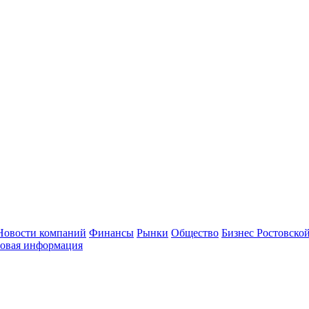
Новости компаний
Финансы
Рынки
Общество
Бизнес Ростовской
овая информация