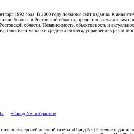
тября 1992 года. В 2000 году появился сайт издания. К анали
звитию бизнеса в Ростовской области, предоставляя читателям 
Ростовской области. Независимость, объективность и актуально
ставителей малого и среднего бизнеса, управленцев различного
N»
«Город N»: избранное
я интернет-версией деловой газеты «Город N» | Сетевое издание