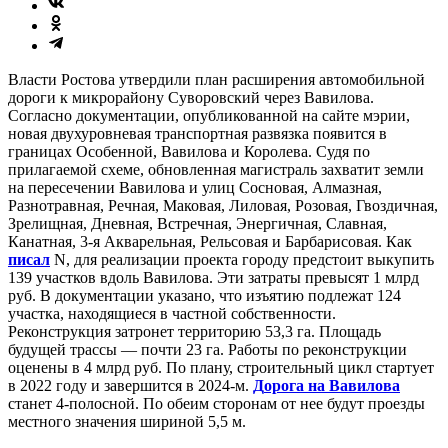
Власти Ростова утвердили план расширения автомобильной
дороги к микрорайону Суворовский через Вавилова.
Согласно документации, опубликованной на сайте мэрии,
новая двухуровневая транспортная развязка появится в
границах Особенной, Вавилова и Королева. Судя по
прилагаемой схеме, обновленная магистраль захватит земли
на пересечении Вавилова и улиц Сосновая, Алмазная,
Разнотравная, Речная, Маковая, Лиловая, Розовая, Гвоздичная,
Зрелищная, Дневная, Встречная, Энергичная, Славная,
Канатная, 3-я Акварельная, Рельсовая и Барбарисовая. Как
писал
N, для реализации проекта городу предстоит выкупить
139 участков вдоль Вавилова. Эти затраты превысят 1 млрд
руб. В документации указано, что изъятию подлежат 124
участка, находящиеся в частной собственности.
Реконструкция затронет территорию 53,3 га. Площадь
будущей трассы — почти 23 га. Работы по реконструкции
оценены в 4 млрд руб. По плану, строительный цикл стартует
в 2022 году и завершится в 2024-м.
Д
орога на Вавилова
станет 4-полосной. По обеим сторонам от нее будут проезды
местного значения шириной 5,5 м.