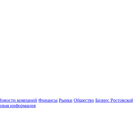
Новости компаний
Финансы
Рынки
Общество
Бизнес Ростовской
овая информация