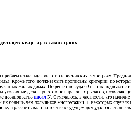
дельцев квартир в самостроях
 проблем владельцев квартир в ростовских самостроях. Предпола
жилья. Кроме того, должны быть прописаны критерии, по котор
веденных жилых домах. По решению суда 69 из них подлежат снос
ны уголовные дела. При этом нет правовых рычагов, позволяющ
еме неоднократно
писал
N. Отмечалось, в частности, что наличи
 и их больше, чем дольщиков многоэтажки. В некоторых случаях 
ене, и рассчитывали на то, что в будущем дом удастся легализов