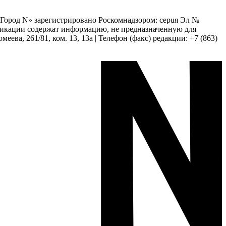
 «Город N» зарегистрировано Роскомнадзором: серuя Эл №
бликации содержат информацию, не предназначенную для
еева, 261/81, ком. 13, 13а | Телефон (факс) редакции: +7 (863)