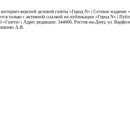
я интернет-версией деловой газеты «Город N» | Сетевое издание
ается только с активной ссылкой на публикации «Город N» | Пу
 «Газета» | Адрес редакции: 344000, Ростов-на-Дону, ул. Варфолом
мошенко А.В.