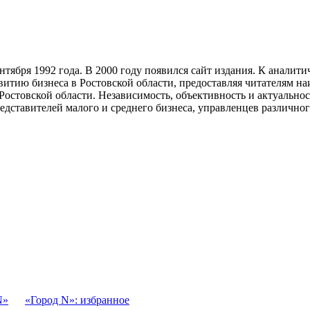
тября 1992 года. В 2000 году появился сайт издания. К анали
звитию бизнеса в Ростовской области, предоставляя читателям 
Ростовской области. Независимость, объективность и актуально
ставителей малого и среднего бизнеса, управленцев различного
N»
«Город N»: избранное