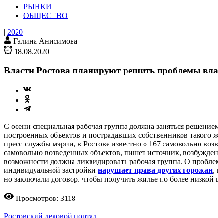
РЫНКИ
ОБЩЕСТВО
|
2020
Галина Анисимова
18.08.2020
Власти Ростова планируют решить проблемы вла
С осени специальная рабочая группа должна заняться решением
построенных объектов и пострадавших собственников такого 
пресс-службы мэрии, в Ростове известно о 167 самовольно воз
самовольно возведенных объектов, пишет источник, возбужде
возможности должна ликвидировать рабочая группа. О пробл
индивидуальной застройки
нарушает права других горожан
,
но заключали договор, чтобы получить жилье по более низкой ц
Просмотров: 3118
Ростовский деловой портал