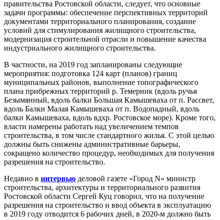
правительства Ростовской области, следует, что основные
задачи программы: обеспечение перспективных территорий
документами территориального планирования, создание
условий для стимулирования жилищного строительства,
модернизация строительной отрасли и повышение качества
индустриального жилищного строительства.
В частности, на 2019 год запланированы следующие
мероприятия: подготовка 124 карт (планов) границ
муниципальных районов, выполнение топографического
плана прибрежных территорий р. Темерник (вдоль ручья
Безымянный, вдоль балки Большая Камышеваха от п. Рассвет,
вдоль Балки Малая Камышеваха от п. Водопадный, вдоль
балки Камышеваха, вдоль вдхр. Ростовское море). Кроме того,
власти намерены работать над увеличением темпов
строительства, в том числе стандартного жилья. С этой целью
должны быть снижены административные барьеры,
сокращено количество процедур, необходимых для получения
разрешения на строительство.
Недавно в
интервью
деловой газете «Город N» министр
строительства, архитектуры и территориального развития
Ростовской области Сергей Куц говорил, что на получение
разрешения на строительство и ввод объекта в эксплуатацию
в 2019 году отводится 6 рабочих дней, в 2020-м должно быть