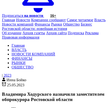
Подписаться
на новости
16+
Главная
Новости
Компании сообщают
Самое читаемое
Власть
Новости компаний
Финансы
Рынки
Общество
Бизнес
Ростовской области: новейшая история
Об издании
Архив газеты
Архив сайта
Подписка
Реклама
Правовая информация
Главная
ВЛАСТЬ
НОВОСТИ КОМПАНИЙ
ФИНАНСЫ
РЫНКИ
ОБЩЕСТВО
|
2023
Инна Бойко
25.05.2023
Владимира Ходурского назначили заместителем
обпрокурора Ростовской области