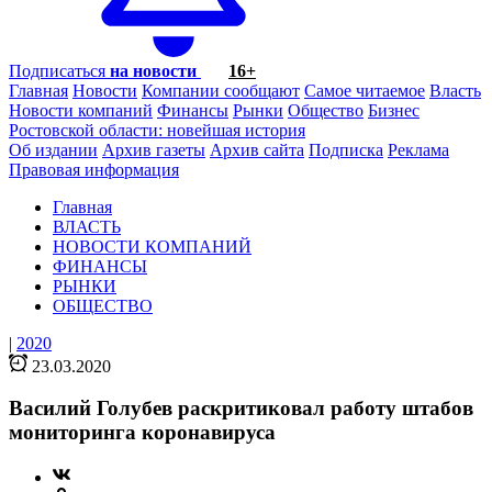
Подписаться
на новости
16+
Главная
Новости
Компании сообщают
Самое читаемое
Власть
Новости компаний
Финансы
Рынки
Общество
Бизнес
Ростовской области: новейшая история
Об издании
Архив газеты
Архив сайта
Подписка
Реклама
Правовая информация
Главная
ВЛАСТЬ
НОВОСТИ КОМПАНИЙ
ФИНАНСЫ
РЫНКИ
ОБЩЕСТВО
|
2020
23.03.2020
Василий Голубев раскритиковал работу штабов
мониторинга коронавируса