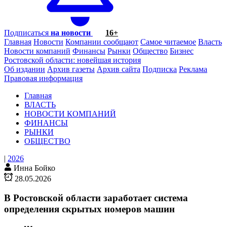
Подписаться
на новости
16+
Главная
Новости
Компании сообщают
Самое читаемое
Власть
Новости компаний
Финансы
Рынки
Общество
Бизнес
Ростовской области: новейшая история
Об издании
Архив газеты
Архив сайта
Подписка
Реклама
Правовая информация
Главная
ВЛАСТЬ
НОВОСТИ КОМПАНИЙ
ФИНАНСЫ
РЫНКИ
ОБЩЕСТВО
|
2026
Инна Бойко
28.05.2026
В Ростовской области заработает система
определения скрытых номеров машин