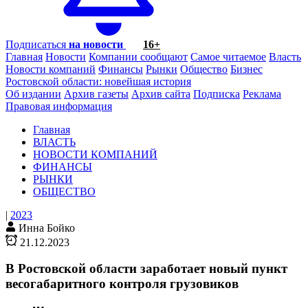
Подписаться
на новости
16+
Главная
Новости
Компании сообщают
Самое читаемое
Власть
Новости компаний
Финансы
Рынки
Общество
Бизнес
Ростовской области: новейшая история
Об издании
Архив газеты
Архив сайта
Подписка
Реклама
Правовая информация
Главная
ВЛАСТЬ
НОВОСТИ КОМПАНИЙ
ФИНАНСЫ
РЫНКИ
ОБЩЕСТВО
|
2023
Инна Бойко
21.12.2023
В Ростовской области заработает новый пункт
весогабаритного контроля грузовиков