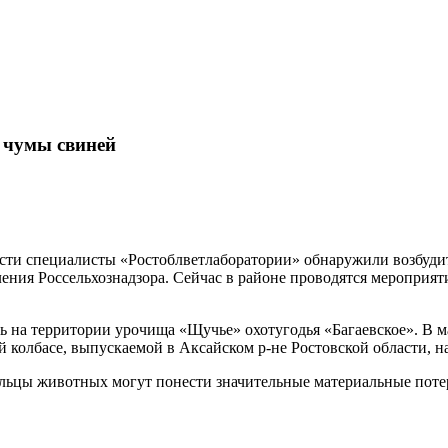
 чумы свиней
ласти специалисты «Ростоблветлаборатории» обнаружили возбуди
вления Россельхознадзора. Сейчас в районе проводятся меропри
сь на территории урочища «Щучье» охотугодья «Багаевское». В 
ой колбасе, выпускаемой в Аксайском р-не Ростовской области,
дельцы животных могут понести значительные материальные пот