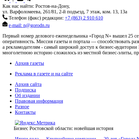
Как нас найти: Ростов-на-Дону,
ул. Варфоломеева, 261/81, 2-й подъезд, 7 этаж, ком. 13, 13а
Телефон (факс) редакции:
+7 (863) 2 910 610
e-mail: n@gorodn.ru
Первый номер делового еженедельника «Город N» вышел 25 сен
оперативность. Миссия газеты и портала — способствовать ра
а рекламодателям - самый широкий доступ к бизнес-аудитории 
многолетнюю историю сложилось из местной бизнес-элиты, пред
Архив газеты
Реклама в газете и на сайте
Архив сайта
Подписка
Об издании
Правовая информация
Разное
Контакты
Бизнес Ростовской области: новейшая история
Итоги года
Крупнейшие компании
20-лет «Города 