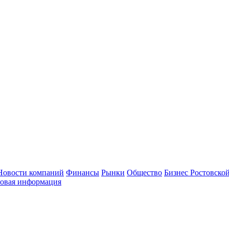
Новости компаний
Финансы
Рынки
Общество
Бизнес Ростовской
овая информация