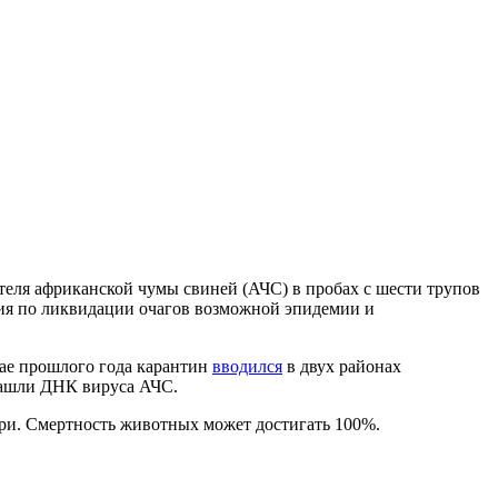
теля африканской чумы свиней (АЧС) в пробах с шести трупов
ятия по ликвидации очагов возможной эпидемии и
мае прошлого года карантин
вводился
в двух районах
 нашли ДНК вируса АЧС.
ери. Смертность животных может достигать 100%.