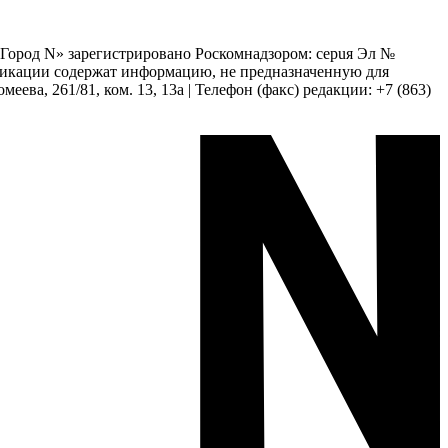
 «Город N» зарегистрировано Роскомнадзором: серuя Эл №
бликации содержат информацию, не предназначенную для
еева, 261/81, ком. 13, 13а | Телефон (факс) редакции: +7 (863)