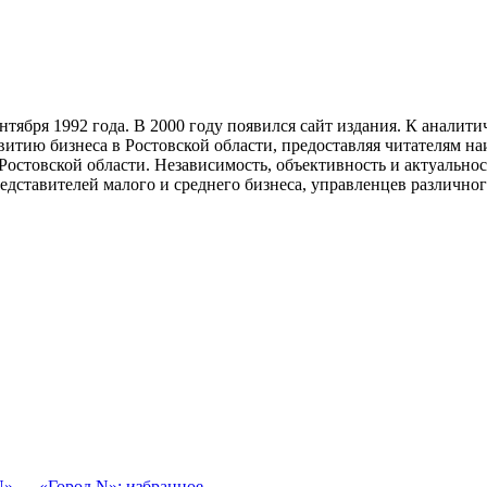
тября 1992 года. В 2000 году появился сайт издания. К анали
звитию бизнеса в Ростовской области, предоставляя читателям 
Ростовской области. Независимость, объективность и актуально
ставителей малого и среднего бизнеса, управленцев различного
N»
«Город N»: избранное