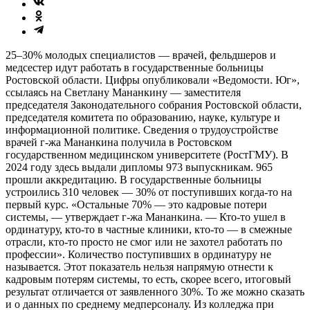
25–30% молодых специалистов — врачей, фельдшеров и
медсестер идут работать в государственные больницы
Ростовской области. Цифры опубликовали «Ведомости. Юг»,
ссылаясь на Светлану Мананкину — заместителя
председателя Законодательного собрания Ростовской области,
председателя комитета по образованию, науке, культуре и
информационной политике. Сведения о трудоустройстве
врачей г-жа Мананкина получила в Ростовском
государственном медицинском университете (РостГМУ). В
2024 году здесь выдали дипломы 973 выпускникам. 965
прошли аккредитацию. В государственные больницы
устроились 310 человек — 30% от поступивших когда-то на
первый курс. «Остальные 70% — это кадровые потери
системы, — утверждает г-жа Мананкина. — Кто-то ушел в
ординатуру, кто-то в частные клиники, кто-то — в смежные
отрасли, кто-то просто не смог или не захотел работать по
профессии». Количество поступивших в ординатуру не
называется. Этот показатель нельзя напрямую отнести к
кадровым потерям системы, то есть, скорее всего, итоговый
результат отличается от заявленного 30%. То же можно сказать
и о данных по среднему медперсоналу. Из колледжа при