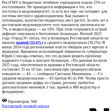
РостГМУ в бюджетные лечебные учреждения пошли 25% от
поступивших. Не приводится информация о тех, кто
поступил в медуниверситет, то есть все еще «не потерян» для
системы местного здравоохранения. Как сказано в
публикации, количество бюджетных мест растет. За пять лет в
ростовском медуниверситете этот показатель увеличился на
7%, в медколледжах — на 10%. При этом сохраняется острый
дефицит персонала в бесплатных больницах. Весной 2025
года «Город N» писал, что в больницах Ростовской области не
хватало
врачей (33,4%)
и среднего медперсонала (30,1%). В
конце 2024 года региональные власти обещали рост зарплат в
медицине. Временно исполняющий обязанности губернатора
Юрий Слюсарь отмечал, что это должно решить проблему
кадрового голода в донских больницах. «По данным на июль
2025 года, обеспеченность врачами в Ростовской области
составляет 35 на 10 тыс. населения при среднероссийском
показателе — 43, — сообщила Светлана Мананкина. — Со
средним медперсоналом — 83 против 85 по РФ. Чтобы просто
догнать среднюю цифру по стране, региону требуется
дополнительно минимум 3 тыс. врачей и 800 медсестер и
фельдшеров».
Просмотров: 568
Ростовский деловой портал