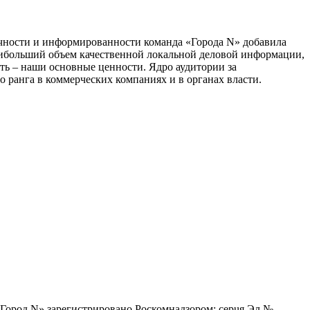
тичности и информированности команда «Города N» добавила
наибольший объем качественной локальной деловой информации,
сть – наши основные ценности. Ядро аудитории за
 ранга в коммерческих компаниях и в органах власти.
 «Город N» зарегистрировано Роскомнадзором: серuя Эл №