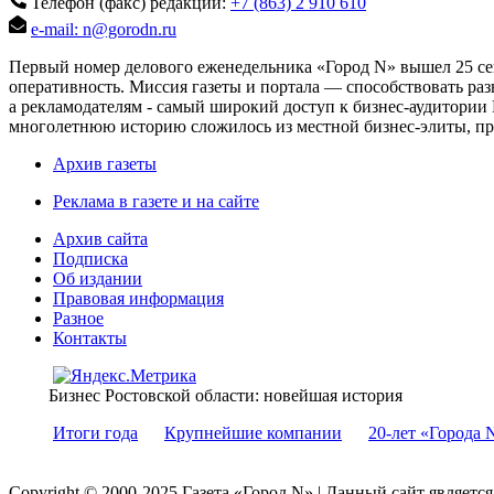
Телефон (факс) редакции:
+7 (863) 2 910 610
e-mail: n@gorodn.ru
Первый номер делового еженедельника «Город N» вышел 25 сен
оперативность. Миссия газеты и портала — способствовать ра
а рекламодателям - самый широкий доступ к бизнес-аудитории 
многолетнюю историю сложилось из местной бизнес-элиты, пред
Архив газеты
Реклама в газете и на сайте
Архив сайта
Подписка
Об издании
Правовая информация
Разное
Контакты
Бизнес Ростовской области: новейшая история
Итоги года
Крупнейшие компании
20-лет «Города 
Copyright © 2000-2025 Газета «Город N» | Данный сайт являетс