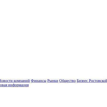
Новости компаний
Финансы
Рынки
Общество
Бизнес Ростовской
овая информация