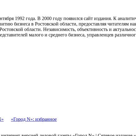
тября 1992 года. В 2000 году появился сайт издания. К анали
звитию бизнеса в Ростовской области, предоставляя читателям 
Ростовской области. Независимость, объективность и актуально
ставителей малого и среднего бизнеса, управленцев различного
N»
«Город N»: избранное
я интернет-версией деловой газеты «Город N» | Сетевое издание