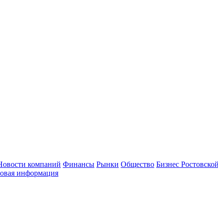
Новости компаний
Финансы
Рынки
Общество
Бизнес Ростовской
овая информация