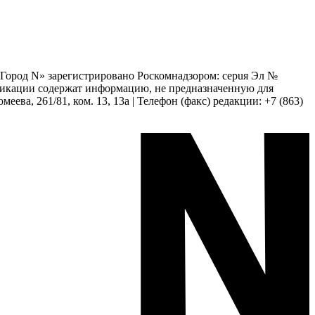
 «Город N» зарегистрировано Роскомнадзором: серuя Эл №
бликации содержат информацию, не предназначенную для
еева, 261/81, ком. 13, 13а | Телефон (факс) редакции: +7 (863)