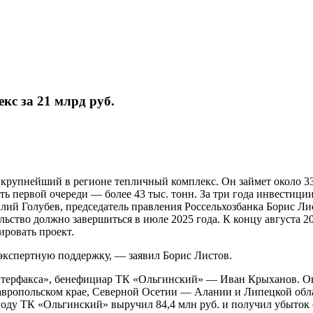
кс за 21 млрд руб.
крупнейший в регионе тепличный комплекс. Он займет около 33
ь первой очереди — более 43 тыс. тонн. За три года инвестици
ий Голубев, председатель правления Россельхозбанка Борис Ли
льство должно завершиться в июле 2025 года. К концу августа 2
ировать проект.
экспертную поддержку, — заявил Борис Листов.
терфакса», бенефициар ТК «Ольгинский» — Иван Крыханов. Он
тавропольском крае, Северной Осетии — Алании и Липецкой обл
оду ТК «Ольгинский» выручил 84,4 млн руб. и получил убыток 