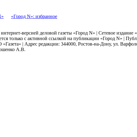
N»
«Город N»: избранное
я интернет-версией деловой газеты «Город N» | Сетевое издание
ается только с активной ссылкой на публикации «Город N» | Пу
 «Газета» | Адрес редакции: 344000, Ростов-на-Дону, ул. Варфолом
мошенко А.В.