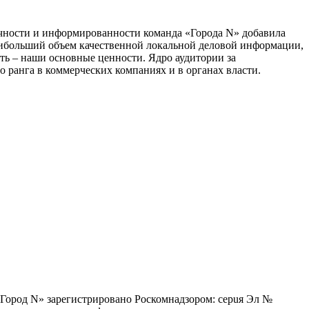
тичности и информированности команда «Города N» добавила
наибольший объем качественной локальной деловой информации,
сть – наши основные ценности. Ядро аудитории за
 ранга в коммерческих компаниях и в органах власти.
 «Город N» зарегистрировано Роскомнадзором: серuя Эл №