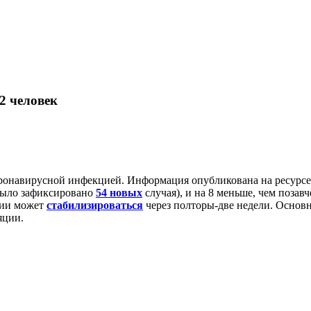
2 человек
коронавирусной инфекцией. Информация опубликована на ресурсе
(было зафиксировано
54 новых
случая), и на 8 меньше, чем позав
ции может
стабилизироваться
через полторы-две недели. Основ
яции.