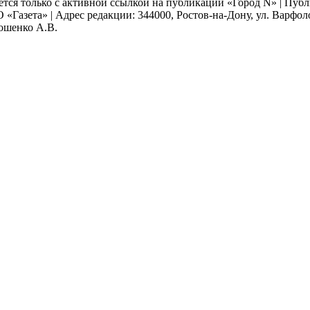
ается только с активной ссылкой на публикации «Город N» | Пу
 «Газета» | Адрес редакции: 344000, Ростов-на-Дону, ул. Варфолом
мошенко А.В.