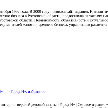
тября 1992 года. В 2000 году появился сайт издания. К анали
звитию бизнеса в Ростовской области, предоставляя читателям 
Ростовской области. Независимость, объективность и актуально
ставителей малого и среднего бизнеса, управленцев различного
N»
«Город N»: избранное
я интернет-версией деловой газеты «Город N» | Сетевое издание