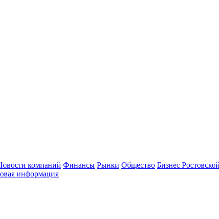
Новости компаний
Финансы
Рынки
Общество
Бизнес Ростовской
овая информация