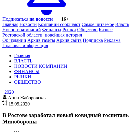
Подписаться
на новости
16+
Главная
Новости
Компании сообщают
Самое читаемое
Власть
Новости компаний
Финансы
Рынки
Общество
Бизнес
Ростовской области: новейшая история
Об издании
Архив газеты
Архив сайта
Подписка
Реклама
Правовая информация
Главная
ВЛАСТЬ
НОВОСТИ КОМПАНИЙ
ФИНАНСЫ
РЫНКИ
ОБЩЕСТВО
|
2020
Анна Жаборовская
15.05.2020
В Ростове заработал новый ковидный госпиталь
Минобороны