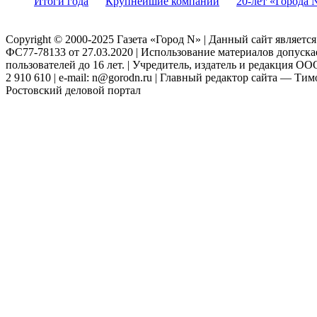
Итоги года
Крупнейшие компании
20-лет «Города 
Copyright © 2000-2025 Газета «Город N» | Данный сайт являетс
ФС77-78133 от 27.03.2020 | Использование материалов допуск
пользователей до 16 лет. | Учредитель, издатель и редакция ООО
2 910 610 | e-mail: n@gorodn.ru | Главный редактор сайта — Ти
Ростовский деловой портал