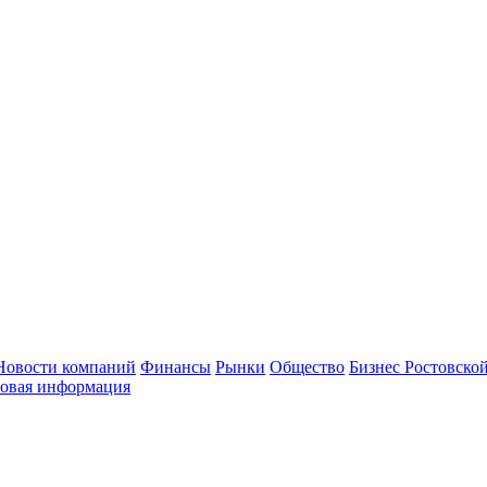
Новости компаний
Финансы
Рынки
Общество
Бизнес Ростовской
овая информация