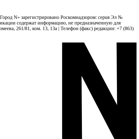
 «Город N» зарегистрировано Роскомнадзором: серuя Эл №
бликации содержат информацию, не предназначенную для
еева, 261/81, ком. 13, 13а | Телефон (факс) редакции: +7 (863)