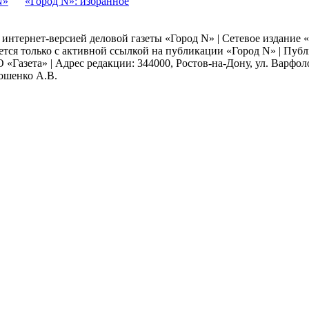
N»
«Город N»: избранное
я интернет-версией деловой газеты «Город N» | Сетевое издание
ается только с активной ссылкой на публикации «Город N» | Пу
 «Газета» | Адрес редакции: 344000, Ростов-на-Дону, ул. Варфолом
мошенко А.В.