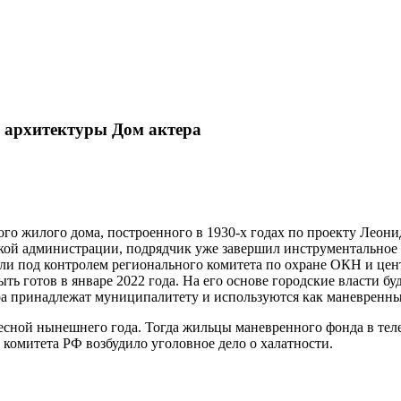
а архитектуры Дом актера
го жилого дома, построенного в 1930-х годах по проекту Леони
ской администрации, подрядчик уже завершил инструментальное
шли под контролем регионального комитета по охране ОКН и ц
ь готов в январе 2022 года. На его основе городские власти б
ера принадлежат муниципалитету и используются как маневренны
есной нынешнего года. Тогда жильцы маневренного фонда в теле
 комитета РФ возбудило уголовное дело о халатности.