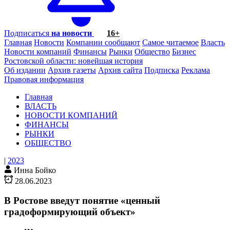
Подписаться
на новости
16+
Главная
Новости
Компании сообщают
Самое читаемое
Власть
Новости компаний
Финансы
Рынки
Общество
Бизнес
Ростовской области: новейшая история
Об издании
Архив газеты
Архив сайта
Подписка
Реклама
Правовая информация
Главная
ВЛАСТЬ
НОВОСТИ КОМПАНИЙ
ФИНАНСЫ
РЫНКИ
ОБЩЕСТВО
|
2023
Инна Бойко
28.06.2023
В Ростове введут понятие «ценный
градоформирующий объект»