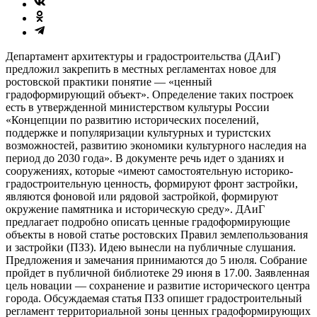
Департамент архитектуры и градостроительства (ДАиГ)
предложил закрепить в местных регламентах новое для
ростовской практики понятие — «ценный
градоформирующий объект». Определение таких построек
есть в утвержденной министерством культуры России
«Концепции по развитию исторических поселений,
поддержке и популяризации культурных и туристских
возможностей, развитию экономики культурного наследия на
период до 2030 года». В документе речь идет о зданиях и
сооружениях, которые «имеют самостоятельную историко-
градостроительную ценность, формируют фронт застройки,
являются фоновой или рядовой застройкой, формируют
окружение памятника и историческую среду». ДАиГ
предлагает подробно описать ценные градоформирующие
объекты в новой статье ростовских Правил землепользования
и застройки (ПЗЗ). Идею вынесли на публичные слушания.
Предложения и замечания принимаются до 5 июля. Собрание
пройдет в публичной библиотеке 29 июня в 17.00. Заявленная
цель новации — сохранение и развитие исторического центра
города. Обсуждаемая статья ПЗЗ опишет градостроительный
регламент территориальной зоны ценных градоформирующих