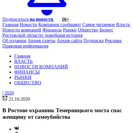
Подписаться
на новости
16+
Главная
Новости
Компании сообщают
Самое читаемое
Власть
Новости компаний
Финансы
Рынки
Общество
Бизнес
Ростовской области: новейшая история
Об издании
Архив газеты
Архив сайта
Подписка
Реклама
Правовая информация
Главная
ВЛАСТЬ
НОВОСТИ КОМПАНИЙ
ФИНАНСЫ
РЫНКИ
ОБЩЕСТВО
|
2020
21.10.2020
В Ростове охранник Темерницкого моста спас
женщину от самоубийства