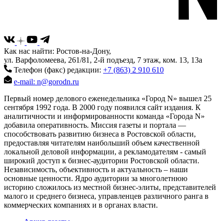
Как нас найти: Ростов-на-Дону,
ул. Варфоломеева, 261/81, 2-й подъезд, 7 этаж, ком. 13, 13а
Телефон (факс) редакции:
+7 (863) 2 910 610
e-mail: n@gorodn.ru
Первый номер делового еженедельника «Город N» вышел 25
сентября 1992 года. В 2000 году появился сайт издания. К
аналитичности и информированности команда «Города N»
добавила оперативность. Миссия газеты и портала —
способствовать развитию бизнеса в Ростовской области,
предоставляя читателям наибольший объем качественной
локальной деловой информации, а рекламодателям - самый
широкий доступ к бизнес-аудитории Ростовской области.
Независимость, объективность и актуальность – наши
основные ценности. Ядро аудитории за многолетнюю
историю сложилось из местной бизнес-элиты, представителей
малого и среднего бизнеса, управленцев различного ранга в
коммерческих компаниях и в органах власти.