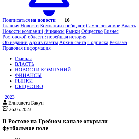
Подписаться
на новости
16+
Главная
Новости
Компании сообщают
Самое читаемое
Власть
Новости компаний
Финансы
Рынки
Общество
Бизнес
Ростовской области: новейшая история
Об издании
Архив газеты
Архив сайта
Подписка
Реклама
Правовая информация
Главная
ВЛАСТЬ
НОВОСТИ КОМПАНИЙ
ФИНАНСЫ
РЫНКИ
ОБЩЕСТВО
|
2023
Елизавета Бакун
26.05.2023
В Ростове на Гребном канале открыли
футбольное поле