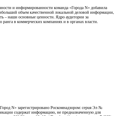
тичности и информированности команда «Города N» добавила
наибольший объем качественной локальной деловой информации,
сть – наши основные ценности. Ядро аудитории за
 ранга в коммерческих компаниях и в органах власти.
 «Город N» зарегистрировано Роскомнадзором: серuя Эл №
бликации содержат информацию, не предназначенную для