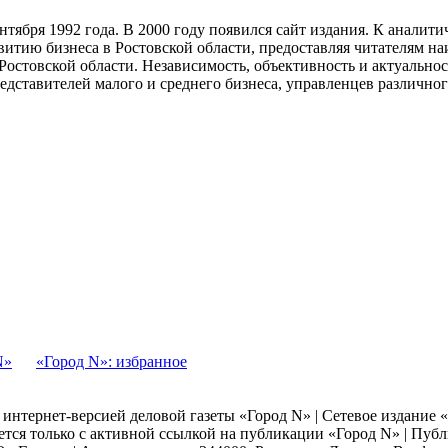
тября 1992 года. В 2000 году появился сайт издания. К анали
звитию бизнеса в Ростовской области, предоставляя читателям 
Ростовской области. Независимость, объективность и актуально
ставителей малого и среднего бизнеса, управленцев различного
N»
«Город N»: избранное
я интернет-версией деловой газеты «Город N» | Сетевое издание
ается только с активной ссылкой на публикации «Город N» | Пу