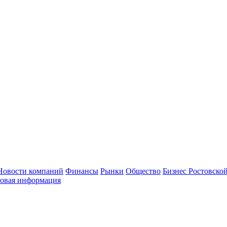
Новости компаний
Финансы
Рынки
Общество
Бизнес Ростовской
овая информация