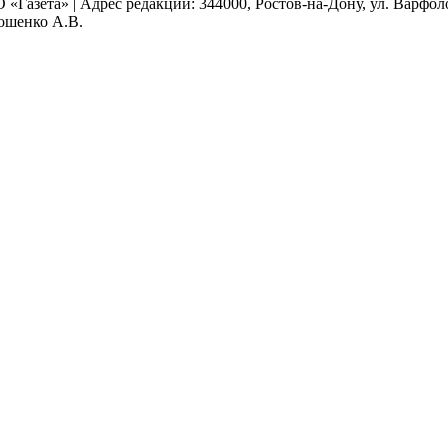
 «Газета» | Адрес редакции: 344000, Ростов-на-Дону, ул. Варфолом
мошенко А.В.