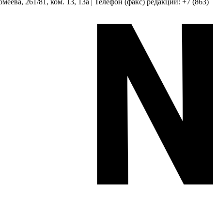
еева, 261/81, ком. 13, 13а | Телефон (факс) редакции: +7 (863)