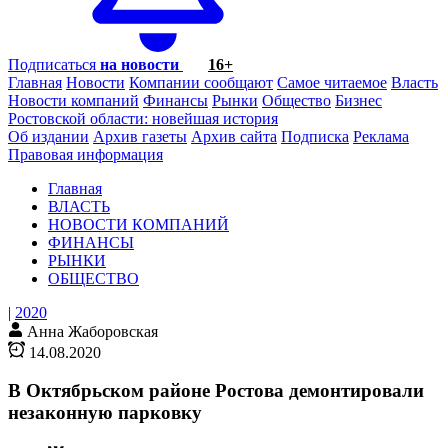
Подписаться
на новости
16+
Главная
Новости
Компании сообщают
Самое читаемое
Власть
Новости компаний
Финансы
Рынки
Общество
Бизнес
Ростовской области: новейшая история
Об издании
Архив газеты
Архив сайта
Подписка
Реклама
Правовая информация
Главная
ВЛАСТЬ
НОВОСТИ КОМПАНИЙ
ФИНАНСЫ
РЫНКИ
ОБЩЕСТВО
|
2020
Анна Жаборовская
14.08.2020
В Октябрьском районе Ростова демонтировали
незаконную парковку