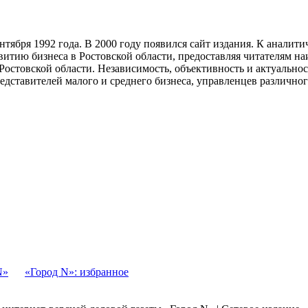
тября 1992 года. В 2000 году появился сайт издания. К анали
звитию бизнеса в Ростовской области, предоставляя читателям 
Ростовской области. Независимость, объективность и актуально
ставителей малого и среднего бизнеса, управленцев различного
N»
«Город N»: избранное