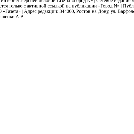
я интернет-версией деловой газеты «Город N» | Сетевое издание
ается только с активной ссылкой на публикации «Город N» | Пу
 «Газета» | Адрес редакции: 344000, Ростов-на-Дону, ул. Варфолом
мошенко А.В.