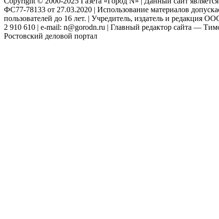
Copyright © 2000-2025 Газета «Город N» | Данный сайт являетс
ФС77-78133 от 27.03.2020 | Использование материалов допуск
пользователей до 16 лет. | Учредитель, издатель и редакция ООО
2 910 610 | e-mail: n@gorodn.ru | Главный редактор сайта — Ти
Ростовский деловой портал