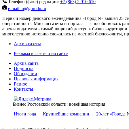
Телефон (факс) редакции:
+7 (863) 2 910 610
e-mail: n@gorodn.ru
Первый номер делового еженедельника «Город N» вышел 25 сен
оперативность. Миссия газеты и портала — способствовать ра
а рекламодателям - самый широкий доступ к бизнес-аудитории 
многолетнюю историю сложилось из местной бизнес-элиты, пред
Архив газеты
Реклама в газете и на сайте
Архив сайта
Подписка
Об издании
Правовая информация
Разное
Контакты
Бизнес Ростовской области: новейшая история
Итоги года
Крупнейшие компании
20-лет «Города 