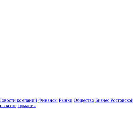
Новости компаний
Финансы
Рынки
Общество
Бизнес Ростовской
овая информация