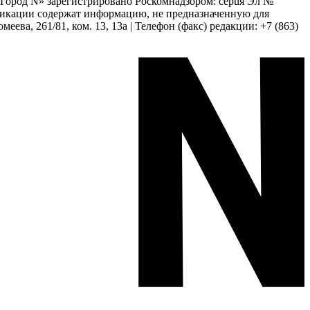
 «Город N» зарегистрировано Роскомнадзором: серuя Эл №
бликации содержат информацию, не предназначенную для
еева, 261/81, ком. 13, 13а | Телефон (факс) редакции: +7 (863)