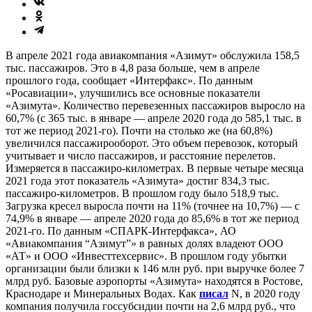
В апреле 2021 года авиакомпания «Азимут» обслужила 158,5
тыс. пассажиров. Это в 4,8 раза больше, чем в апреле
прошлого года, сообщает «Интерфакс». По данным
«Росавиации», улучшились все основные показатели
«Азимута». Количество перевезенных пассажиров выросло на
60,7% (с 365 тыс. в январе — апреле 2020 года до 585,1 тыс. в
тот же период 2021-го). Почти на столько же (на 60,8%)
увеличился пассажирооборот. Это объем перевозок, который
учитывает и число пассажиров, и расстояние перелетов.
Измеряется в пассажиро-километрах. В первые четыре месяца
2021 года этот показатель «Азимута» достиг 834,3 тыс.
пассажиро-километров. В прошлом году было 518,9 тыс.
Загрузка кресел выросла почти на 11% (точнее на 10,7%) — с
74,9% в январе — апреле 2020 года до 85,6% в тот же период
2021-го. По данным «СПАРК-Интерфакса», АО
«Авиакомпания “Азимут”» в равных долях владеют ООО
«АТ» и ООО «Инвесттехсервис». В прошлом году убытки
организации были близки к 146 млн руб. при выручке более 7
млрд руб. Базовые аэропорты «Азимута» находятся в Ростове,
Краснодаре и Минеральных Водах. Как
писал
N, в 2020 году
компания получила госсубсидии почти на 2,6 млрд руб., что