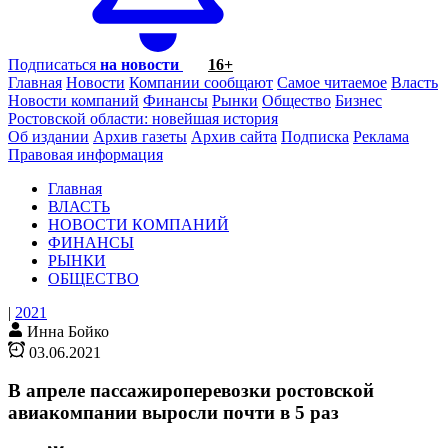
Подписаться
на новости
16+
Главная
Новости
Компании сообщают
Самое читаемое
Власть
Новости компаний
Финансы
Рынки
Общество
Бизнес
Ростовской области: новейшая история
Об издании
Архив газеты
Архив сайта
Подписка
Реклама
Правовая информация
Главная
ВЛАСТЬ
НОВОСТИ КОМПАНИЙ
ФИНАНСЫ
РЫНКИ
ОБЩЕСТВО
|
2021
Инна Бойко
03.06.2021
В апреле пассажироперевозки ростовской
авиакомпании выросли почти в 5 раз