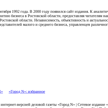
тября 1992 года. В 2000 году появился сайт издания. К анали
звитию бизнеса в Ростовской области, предоставляя читателям 
Ростовской области. Независимость, объективность и актуально
ставителей малого и среднего бизнеса, управленцев различного
N»
«Город N»: избранное
я интернет-версией деловой газеты «Город N» | Сетевое издание