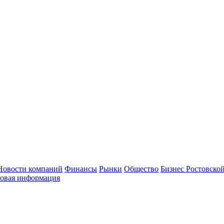
Новости компаний
Финансы
Рынки
Общество
Бизнес Ростовской
овая информация