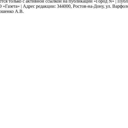
ается только с активной ссылкой на публикации «Город N» | Пу
 «Газета» | Адрес редакции: 344000, Ростов-на-Дону, ул. Варфолом
мошенко А.В.