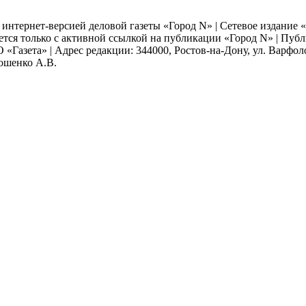
я интернет-версией деловой газеты «Город N» | Сетевое издание
ается только с активной ссылкой на публикации «Город N» | Пу
 «Газета» | Адрес редакции: 344000, Ростов-на-Дону, ул. Варфолом
мошенко А.В.