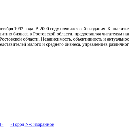
тября 1992 года. В 2000 году появился сайт издания. К анали
звитию бизнеса в Ростовской области, предоставляя читателям 
Ростовской области. Независимость, объективность и актуально
ставителей малого и среднего бизнеса, управленцев различного
N»
«Город N»: избранное