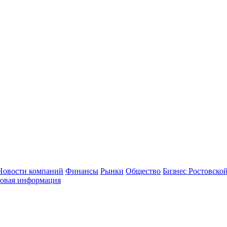
Новости компаний
Финансы
Рынки
Общество
Бизнес Ростовской
овая информация