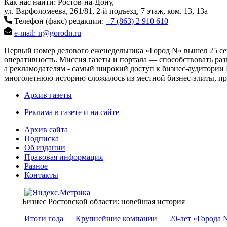
Как нас найти: Ростов-на-Дону,
ул. Варфоломеева, 261/81, 2-й подъезд, 7 этаж, ком. 13, 13а
Телефон (факс) редакции:
+7 (863) 2 910 610
e-mail: n@gorodn.ru
Первый номер делового еженедельника «Город N» вышел 25 сен
оперативность. Миссия газеты и портала — способствовать ра
а рекламодателям - самый широкий доступ к бизнес-аудитории 
многолетнюю историю сложилось из местной бизнес-элиты, пред
Архив газеты
Реклама в газете и на сайте
Архив сайта
Подписка
Об издании
Правовая информация
Разное
Контакты
Бизнес Ростовской области: новейшая история
Итоги года
Крупнейшие компании
20-лет «Города 