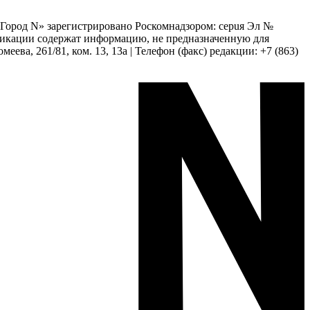
 «Город N» зарегистрировано Роскомнадзором: серuя Эл №
бликации содержат информацию, не предназначенную для
еева, 261/81, ком. 13, 13а | Телефон (факс) редакции: +7 (863)