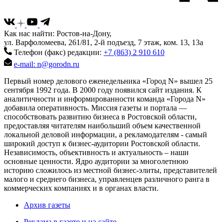
Как нас найти: Ростов-на-Дону,
ул. Варфоломеева, 261/81, 2-й подъезд, 7 этаж, ком. 13, 13а
Телефон (факс) редакции:
+7 (863) 2 910 610
e-mail: n@gorodn.ru
Первый номер делового еженедельника «Город N» вышел 25
сентября 1992 года. В 2000 году появился сайт издания. К
аналитичности и информированности команда «Города N»
добавила оперативность. Миссия газеты и портала —
способствовать развитию бизнеса в Ростовской области,
предоставляя читателям наибольший объем качественной
локальной деловой информации, а рекламодателям - самый
широкий доступ к бизнес-аудитории Ростовской области.
Независимость, объективность и актуальность – наши
основные ценности. Ядро аудитории за многолетнюю
историю сложилось из местной бизнес-элиты, представителей
малого и среднего бизнеса, управленцев различного ранга в
коммерческих компаниях и в органах власти.
Архив газеты
Реклама в газете и на сайте