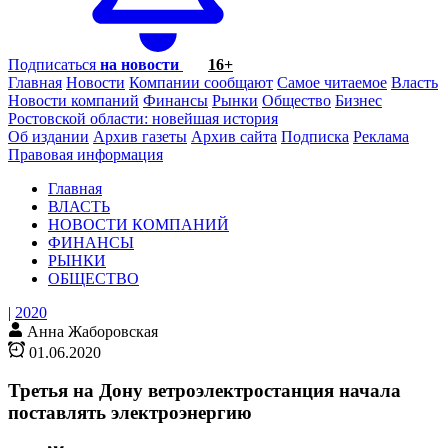
Подписаться
на новости
16+
Главная
Новости
Компании сообщают
Самое читаемое
Власть
Новости компаний
Финансы
Рынки
Общество
Бизнес
Ростовской области: новейшая история
Об издании
Архив газеты
Архив сайта
Подписка
Реклама
Правовая информация
Главная
ВЛАСТЬ
НОВОСТИ КОМПАНИЙ
ФИНАНСЫ
РЫНКИ
ОБЩЕСТВО
|
2020
Анна Жаборовская
01.06.2020
Третья на Дону ветроэлектростанция начала
поставлять электроэнергию