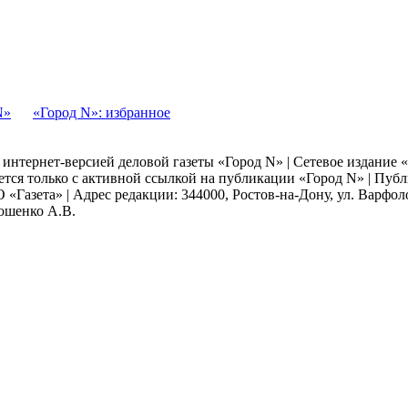
N»
«Город N»: избранное
я интернет-версией деловой газеты «Город N» | Сетевое издание
ается только с активной ссылкой на публикации «Город N» | Пу
 «Газета» | Адрес редакции: 344000, Ростов-на-Дону, ул. Варфолом
мошенко А.В.