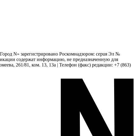
 «Город N» зарегистрировано Роскомнадзором: серuя Эл №
бликации содержат информацию, не предназначенную для
еева, 261/81, ком. 13, 13а | Телефон (факс) редакции: +7 (863)