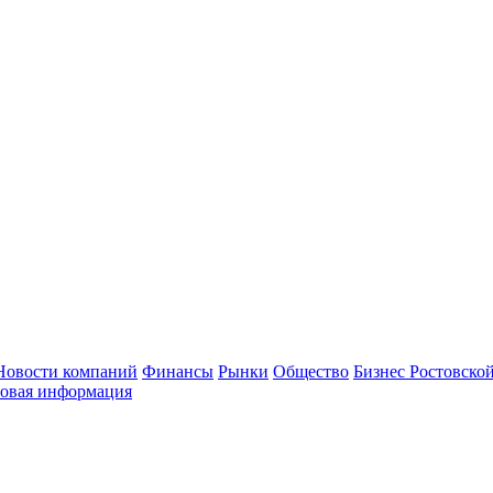
Новости компаний
Финансы
Рынки
Общество
Бизнес Ростовской
овая информация